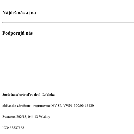
Nájdeš nás aj na
Podporujú nás
Spoločnosť priateľov detí - Li(e)nka
občianske združenie - registrované MV SR: VVS/1-900/90-18429
Zvoničná 202/18, 044 13 Valaliky
IČO: 35537663