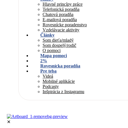
Hlavné princípy práce
Telefonická poradňa
Chatová poradňa
E-mailová poradňa
Rovesnícke poradenstvo
Vzdelávacie aktivity
Články
Som dieťa/mladý
Som dospelý/rodič
O pomoci
Mapa pomoci
2%
Rovesnícka poradňa
Pre teba
Videá
Mobilné aplikácie
Podcasty
Inšpirácia z Instagramu
✕