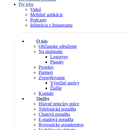
Pre teba
Videá
Mobilné aplikácie
Podcasty
Inšpirácia z Instagramu
O nás
Občianske združenie
Na stiahnutie
Logotypy
Plagáty
Projekty
Partneri
Zverejňovanie
Výročné správy
Ďalšie
Kontakt
Služby
Hlavné princípy práce
Telefonická poradňa
Chatová poradňa
E-mailová poradňa
Rovesnícke poradenstvo
Vzdelávacie aktivity