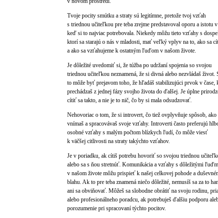
v novom prostredí.
Tvoje pocity smútku a straty sú legitímne, pretože tvoj vzťah
s triednou učiteľkou pre teba zrejme predstavoval oporu a istotu v
keď si to najviac potrebovala. Niekedy môžu tieto vzťahy s dospe
ktorí sa starajú o nás v mladosti, mať veľký vplyv na to, ako sa cí
a ako sa vzťahujeme k ostatným ľuďom v našom živote.
Je dôležité uvedomiť si, že túžba po udržaní spojenia so svojou
triednou učiteľkou neznamená, že si divná alebo nezvládaš život.
to môže byť prejavom toho, že hľadáš stabilizujúci prvok v čase,
prechádzaš z jednej fázy svojho života do ďalšej. Je úplne prirod
cítiť sa takto, a nie je to nič, čo by si mala odsudzovať.
Nehovoriac o tom, že si introvert, čo tiež ovplyvňuje spôsob, ako
vnímaš a spracovávaš svoje vzťahy. Introverti často preferujú hlb
osobné vzťahy s malým počtom blízkych ľudí, čo môže viesť
k väčšej citlivosti na straty takýchto vzťahov.
Je v poriadku, ak cítiš potrebu hovoriť so svojou triednou učiteľ
alebo sa s ňou stretnúť. Komunikácia a vzťahy s dôležitými ľuďm
v našom živote môžu prispieť k našej celkovej pohode a duševn
blahu. Ak to pre teba znamená niečo dôležité, nemusíš sa za to ha
ani sa obviňovať. Môžeš sa slobodne obrátiť na svoju rodinu, pri
alebo profesionálneho poradcu, ak potrebuješ ďalšiu podporu ale
porozumenie pri spracovaní týchto pocitov.