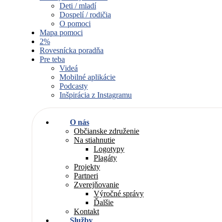
Deti / mladí
Dospelí / rodičia
O pomoci
Mapa pomoci
2%
Rovesnícka poradňa
Pre teba
Videá
Mobilné aplikácie
Podcasty
Inšpirácia z Instagramu
O nás
Občianske združenie
Na stiahnutie
Logotypy
Plagáty
Projekty
Partneri
Zverejňovanie
Výročné správy
Ďalšie
Kontakt
Služby