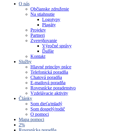
O nás
Občianske združenie
Na stiahnutie
Logotypy
Plagáty
Projekty
Partneri
Zverejňovanie
Výročné správy
Ďalšie
Kontakt
Služby
Hlavné princípy práce
Telefonická poradňa
Chatová poradňa
E-mailová poradňa
Rovesnícke poradenstvo
Vzdelávacie aktivity
Články
Som dieťa/mladý
Som dospelý/rodič
O pomoci
Mapa pomoci
2%
Rovesnícka poradňa