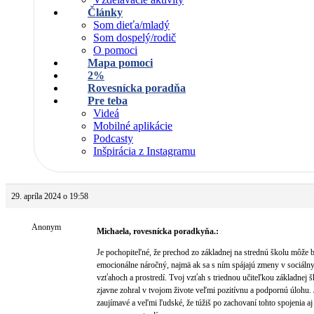
Články
Som dieťa/mladý
Som dospelý/rodič
O pomoci
Mapa pomoci
2%
Rovesnícka poradňa
Pre teba
Videá
Mobilné aplikácie
Podcasty
Inšpirácia z Instagramu
29. apríla 2024 o 19:58
Anonym
Michaela, rovesnícka poradkyňa.:
Je pochopiteľné, že prechod zo základnej na strednú školu môže 
emocionálne náročný, najmä ak sa s ním spájajú zmeny v sociáln
vzťahoch a prostredí. Tvoj vzťah s triednou učiteľkou základnej š
zjavne zohral v tvojom živote veľmi pozitívnu a podpornú úlohu. 
zaujímavé a veľmi ľudské, že túžiš po zachovaní tohto spojenia aj