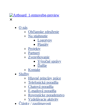
✕
O nás
Občianske združenie
Na stiahnutie
Logotypy
Plagáty
Projekty
Partneri
Zverejňovanie
Výročné správy
Ďalšie
Kontakt
Služby
Hlavné princípy práce
Telefonická poradňa
Chatová poradňa
E-mailová poradňa
Rovesnícke poradenstvo
Vzdelávacie aktivity
Články / zaujímavosti