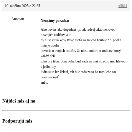
19. októbra 2025 o 22:35
#5811
Anonym
Neznámy poradca:
Ako nevies ako dopadnes ty, tak radsej takto nehovor
o svojich rodičov, ako
by si sa citila keby tvoje dieťa sa za teba hanbilo? A podľa
mňa je ubohe
hovoriť o svojich rodičov že niesu múdri, o rodicov ktorý
každý deň
toho pre teba robia veľa, buď rada že máš strechu nad hlavou
a jedlo, iny
ludia si to len želajú, tak buc rada za to čo mas lebo raz
nemusis mať
ani to
Nájdeš nás aj na
Podporujú nás