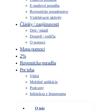
E-mailová poradňa
Rovesnícke poradenstvo
Vzdelávacie aktivity
Články / zaujímavosti
Deti / mladí
Dospelí / rodičia
O pomoci
Mapa pomoci
2%
Rovesnícka poradňa
Pre teba
Videá
Mobilné aplikácie
Podcasty
Inšpirácia z Instagramu
O nás