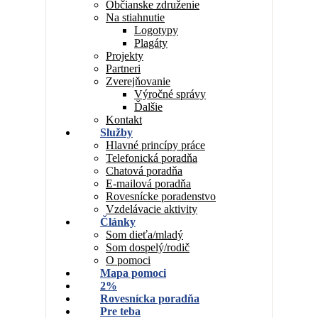
Občianske združenie
Na stiahnutie
Logotypy
Plagáty
Projekty
Partneri
Zverejňovanie
Výročné správy
Ďalšie
Kontakt
Služby
Hlavné princípy práce
Telefonická poradňa
Chatová poradňa
E-mailová poradňa
Rovesnícke poradenstvo
Vzdelávacie aktivity
Články
Som dieťa/mladý
Som dospelý/rodič
O pomoci
Mapa pomoci
2%
Rovesnícka poradňa
Pre teba