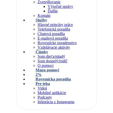
Zverejňovanie
Výročné správy
Ďalšie
Kontakt
Služby
Hlavné princípy práce
Telefonická poradňa
Chatová poradňa
E-mailová poradňa
Rovesnícke poradenstvo
Vzdelávacie aktivity
Články
Som dieťa/mladý
Som dospelý/rodič
O pomoci
Mapa pomoci
2%
Rovesnícka poradňa
Pre teba
Videá
Mobilné aplikácie
Podcasty
Inšpirácia z Instagramu