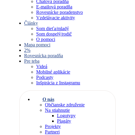
Chatová poradňa
E-mailová poradňa
Rovesnícke poradenstvo
Vzdelávacie aktivity
Články
Som dieťa/mladý
Som dospelý/rodič
O pomoci
Mapa pomoci
2%
Rovesnícka poradňa
Pre teba
Videá
Mobilné aplikácie
Podcasty
Inšpirácia z Instagramu
O nás
Občianske združenie
Na stiahnutie
Logotypy
Plagáty
Projekty
Partneri