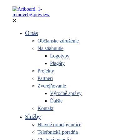
✕
O nás
Občianske združenie
Na stiahnutie
Logotypy
Plagáty
Projekty
Partneri
Zverejňovanie
Výročné správy
Ďalšie
Kontakt
Služby
Hlavné princípy práce
Telefonická poradňa
Chatová poradňa