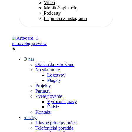
Videá
Mobilné aplikácie
Podcasty
Inšpirácia z Instagramu
✕
O nás
Občianske združenie
Na stiahnutie
Logotypy
Plagáty
Projekty
Partneri
Zverejňovanie
Výročné správy
Ďalšie
Kontakt
Služby
Hlavné princípy práce
Telefonická poradňa