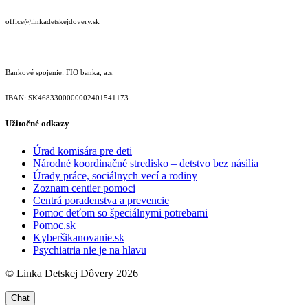
office@linkadetskejdovery.sk
Bankové spojenie: FIO banka, a.s.
IBAN: SK46833000000­02401541173
Užitočné odkazy
Úrad komisára pre deti
Národné koordinačné stredisko – detstvo bez násilia
Úrady práce, sociálnych vecí a rodiny
Zoznam centier pomoci
Centrá poradenstva a prevencie
Pomoc deťom so špeciálnymi potrebami
Pomoc.sk
Kyberšikanovanie.sk
Psychiatria nie je na hlavu
© Linka Detskej Dôvery 2026