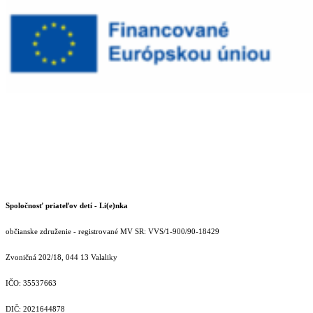
Spoločnosť priateľov detí - Li(e)nka
občianske združenie - registrované MV SR: VVS/1-900/90-18429
Zvoničná 202/18, 044 13 Valaliky
IČO: 35537663
DIČ: 2021644878