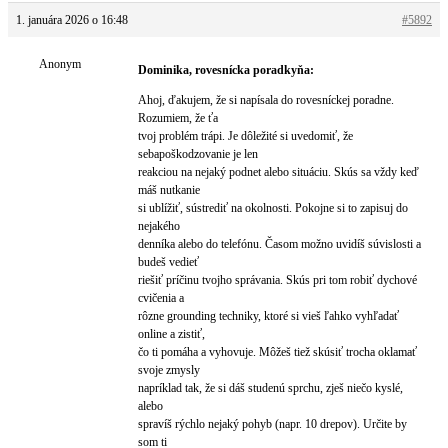
1. januára 2026 o 16:48
#5892
Anonym
Dominika, rovesnícka poradkyňa:
Ahoj, ďakujem, že si napísala do rovesníckej poradne.
Rozumiem, že ťa
tvoj problém trápi. Je dôležité si uvedomiť, že
sebapoškodzovanie je len
reakciou na nejaký podnet alebo situáciu. Skús sa vždy keď
máš nutkanie
si ublížiť, sústrediť na okolnosti. Pokojne si to zapisuj do
nejakého
denníka alebo do telefónu. Časom možno uvidíš súvislosti a
budeš vedieť
riešiť príčinu tvojho správania. Skús pri tom robiť dychové
cvičenia a
rôzne grounding techniky, ktoré si vieš ľahko vyhľadať
online a zistiť,
čo ti pomáha a vyhovuje. Môžeš tiež skúsiť trocha oklamať
svoje zmysly
napríklad tak, že si dáš studenú sprchu, zješ niečo kyslé,
alebo
spravíš rýchlo nejaký pohyb (napr. 10 drepov). Určite by
som ti