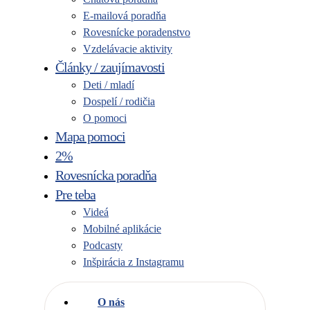
E-mailová poradňa
Rovesnícke poradenstvo
Vzdelávacie aktivity
Články / zaujímavosti
Deti / mladí
Dospelí / rodičia
O pomoci
Mapa pomoci
2%
Rovesnícka poradňa
Pre teba
Videá
Mobilné aplikácie
Podcasty
Inšpirácia z Instagramu
O nás