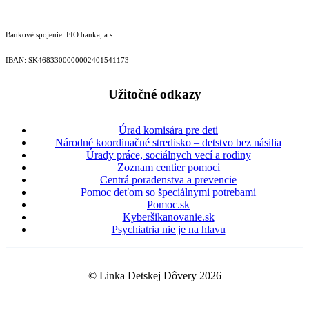
Bankové spojenie: FIO banka, a.s.
IBAN: SK46833000000­02401541173
Užitočné odkazy
Úrad komisára pre deti
Národné koordinačné stredisko – detstvo bez násilia
Úrady práce, sociálnych vecí a rodiny
Zoznam centier pomoci
Centrá poradenstva a prevencie
Pomoc deťom so špeciálnymi potrebami
Pomoc.sk
Kyberšikanovanie.sk
Psychiatria nie je na hlavu
© Linka Detskej Dôvery 2026