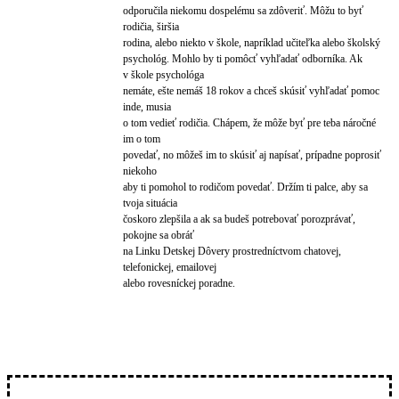
odporučila niekomu dospelému sa zdôveriť. Môžu to byť
rodičia, širšia
rodina, alebo niekto v škole, napríklad učiteľka alebo školský
psychológ. Mohlo by ti pomôcť vyhľadať odborníka. Ak
v škole psychológa
nemáte, ešte nemáš 18 rokov a chceš skúsiť vyhľadať pomoc
inde, musia
o tom vedieť rodičia. Chápem, že môže byť pre teba náročné
im o tom
povedať, no môžeš im to skúsiť aj napísať, prípadne poprosiť
niekoho
aby ti pomohol to rodičom povedať. Držím ti palce, aby sa
tvoja situácia
čoskoro zlepšila a ak sa budeš potrebovať porozprávať,
pokojne sa obráť
na Linku Detskej Dôvery prostredníctvom chatovej,
telefonickej, emailovej
alebo rovesníckej poradne.