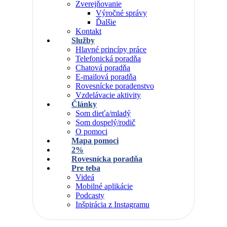
Zverejňovanie
Výročné správy
Ďalšie
Kontakt
Služby
Hlavné princípy práce
Telefonická poradňa
Chatová poradňa
E-mailová poradňa
Rovesnícke poradenstvo
Vzdelávacie aktivity
Články
Som dieťa/mladý
Som dospelý/rodič
O pomoci
Mapa pomoci
2%
Rovesnícka poradňa
Pre teba
Videá
Mobilné aplikácie
Podcasty
Inšpirácia z Instagramu