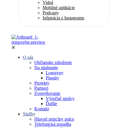
Videá
Mobilné aplikácie
Podcasty
Inšpirácia z Instagramu
✕
O nás
Občianske združenie
Na stiahnutie
Logotypy
Plagáty
Projekty
Partneri
Zverejňovanie
Výročné správy
Ďalšie
Kontakt
Služby
Hlavné princípy práce
Telefonická poradňa