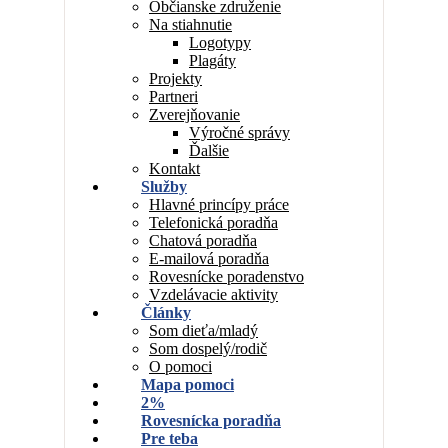
Občianske združenie
Na stiahnutie
Logotypy
Plagáty
Projekty
Partneri
Zverejňovanie
Výročné správy
Ďalšie
Kontakt
Služby
Hlavné princípy práce
Telefonická poradňa
Chatová poradňa
E-mailová poradňa
Rovesnícke poradenstvo
Vzdelávacie aktivity
Články
Som dieťa/mladý
Som dospelý/rodič
O pomoci
Mapa pomoci
2%
Rovesnícka poradňa
Pre teba