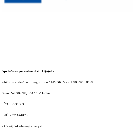
Spoločnosť priateľov detí - Li(e)nka
občianske združenie - registrované MV SR: VVS/1-900/90-18429
Zvoničná 202/18, 044 13 Valaliky
IČO: 35537663
DIČ: 2021644878
office@linkadetskejdovery.sk