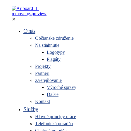
✕
O nás
Občianske združenie
Na stiahnutie
Logotypy
Plagáty
Projekty
Partneri
Zverejňovanie
Výročné správy
Ďalšie
Kontakt
Služby
Hlavné princípy práce
Telefonická poradňa
Chatová poradňa