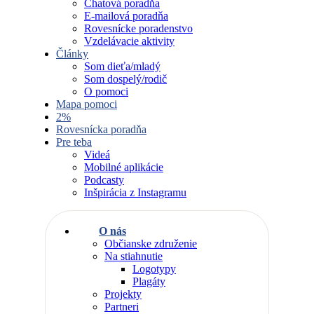
Chatová poradňa
E-mailová poradňa
Rovesnícke poradenstvo
Vzdelávacie aktivity
Články
Som dieťa/mladý
Som dospelý/rodič
O pomoci
Mapa pomoci
2%
Rovesnícka poradňa
Pre teba
Videá
Mobilné aplikácie
Podcasty
Inšpirácia z Instagramu
O nás
Občianske združenie
Na stiahnutie
Logotypy
Plagáty
Projekty
Partneri