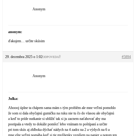
Anonym
anonym:
ďakujem… určite skúsim
29. decembra 2025 o 1:02
#5894
ODPOVEDAŤ
Anonym
Julka:
Ahoooj úplne ta chápem sama mám s tým problém ale mne veľmi pomohlo
že som si dala obyčajnú gumičku na ruku nie tu čo do vlasou ale obyčajnú
a keď to príde nutkanie si ublížiť tak si ju zacnem naťahovať aby ma
postipala a vtedy to dokáže pomôcť lebo vnímam to poštípaní a určite
pri tom skús aj zhlboka dýchať nádych na 4 zadrz na 2 a výdych na 6 a
mne ešte veľmi pomáha keď si tie myšlienky vypíšem na papier a potom ten