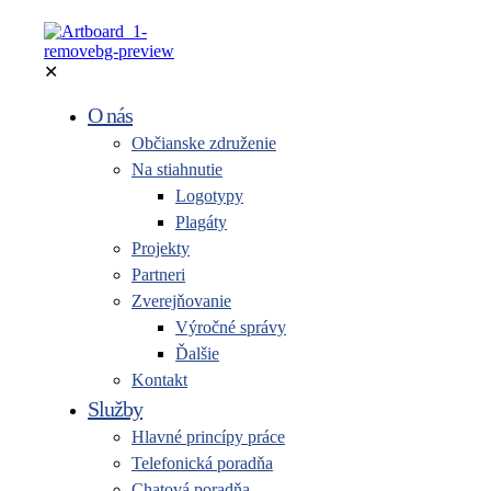
✕
O nás
Občianske združenie
Na stiahnutie
Logotypy
Plagáty
Projekty
Partneri
Zverejňovanie
Výročné správy
Ďalšie
Kontakt
Služby
Hlavné princípy práce
Telefonická poradňa
Chatová poradňa