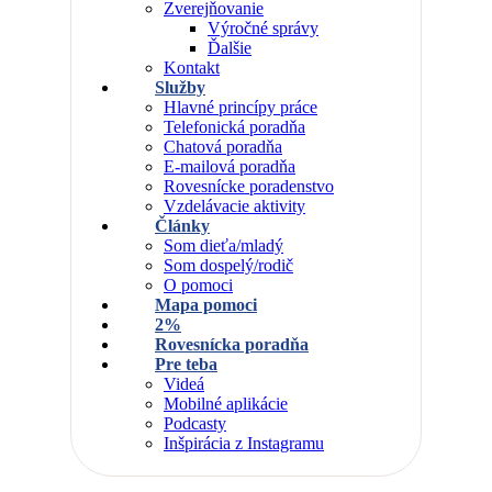
Zverejňovanie
Výročné správy
Ďalšie
Kontakt
Služby
Hlavné princípy práce
Telefonická poradňa
Chatová poradňa
E-mailová poradňa
Rovesnícke poradenstvo
Vzdelávacie aktivity
Články
Som dieťa/mladý
Som dospelý/rodič
O pomoci
Mapa pomoci
2%
Rovesnícka poradňa
Pre teba
Videá
Mobilné aplikácie
Podcasty
Inšpirácia z Instagramu