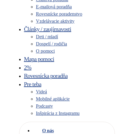
E-mailová poradňa
Rovesnícke poradenstvo
Vzdelávacie aktivity
Články / zaujímavosti
Deti / mladí
Dospelí / rodičia
O pomoci
Mapa pomoci
2%
Rovesnícka poradňa
Pre teba
Videá
Mobilné aplikácie
Podcasty
Inšpirácia z Instagramu
O nás