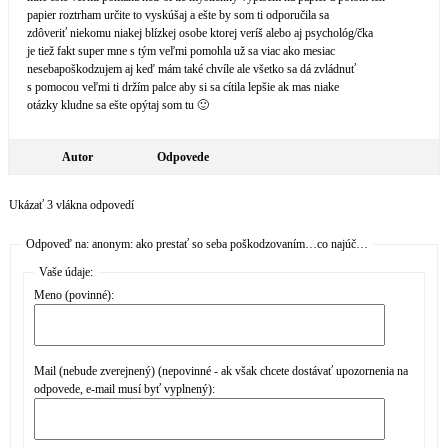
papier roztrham určite to vyskúšaj a ešte by som ti odporučila sa
zdôveriť niekomu niakej blízkej osobe ktorej veríš alebo aj psychológ/čka
je tiež fakt super mne s tým veľmi pomohla už sa viac ako mesiac
nesebapoškodzujem aj keď mám také chvíle ale všetko sa dá zvládnuť
s pomocou veľmi ti držím palce aby si sa cítila lepšie ak mas niake
otázky kludne sa ešte opýtaj som tu 🙂
Autor
Odpovede
Ukázať 3 vlákna odpovedí
Odpoveď na: anonym: ako prestať so seba poškodzovaním…co najúč…
Vaše údaje:
Meno (povinné):
Mail (nebude zverejnený) (nepovinné - ak však chcete dostávať upozornenia na
odpovede, e-mail musí byť vyplnený):