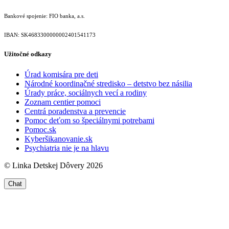
Bankové spojenie: FIO banka, a.s.
IBAN: SK46833000000­02401541173
Užitočné odkazy
Úrad komisára pre deti
Národné koordinačné stredisko – detstvo bez násilia
Úrady práce, sociálnych vecí a rodiny
Zoznam centier pomoci
Centrá poradenstva a prevencie
Pomoc deťom so špeciálnymi potrebami
Pomoc.sk
Kyberšikanovanie.sk
Psychiatria nie je na hlavu
© Linka Detskej Dôvery 2026