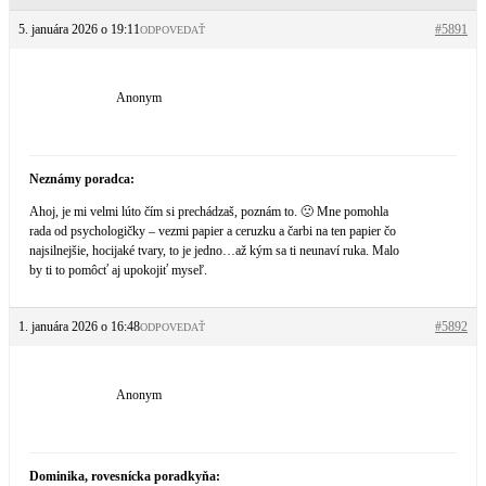
5. januára 2026 o 19:11
#5891
ODPOVEDAŤ
Anonym
Neznámy poradca:
Ahoj, je mi velmi lúto čím si prechádzaš, poznám to. 🙁 Mne pomohla
rada od psychologičky – vezmi papier a ceruzku a čarbi na ten papier čo
najsilnejšie, hocijaké tvary, to je jedno…až kým sa ti neunaví ruka. Malo
by ti to pomôcť aj upokojiť myseľ.
1. januára 2026 o 16:48
#5892
ODPOVEDAŤ
Anonym
Dominika, rovesnícka poradkyňa: