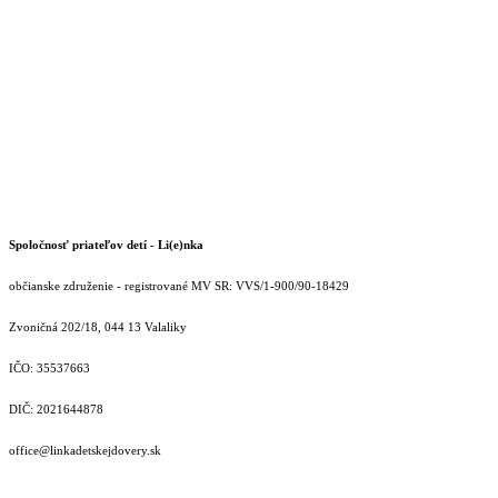
Spoločnosť priateľov detí - Li(e)nka
občianske združenie - registrované MV SR: VVS/1-900/90-18429
Zvoničná 202/18, 044 13 Valaliky
IČO: 35537663
DIČ: 2021644878
office@linkadetskejdovery.sk