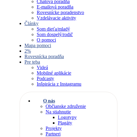
Chatová poradňa
E-mailová poradňa
Rovesnícke poradenstvo
Vzdelávacie aktivity
Články
Som dieťa/mladý
Som dospelý/rodič
O pomoci
Mapa pomoci
2%
Rovesnícka poradňa
Pre teba
Videá
Mobilné aplikácie
Podcasty
Inšpirácia z Instagramu
O nás
Občianske združenie
Na stiahnutie
Logotypy
Plagáty
Projekty
Partneri