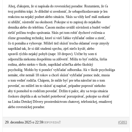
Ahoj, ďakujem, že si napísala do rovesníckej poradne. Rozumiem, že ťa
tvoj problém trápi. Je dôležité si uvedomiť, že sebapoškodzovanie je len
reakciou na nejaký podnet alebo situáciu. Skús sa vždy keď máš nutkanie
si ublížiť, sústrediť na okolnosti. Pokojne si to zapisuj do nejakého
denníka alebo do telefónu. Časom možno uvidíš súvislosti a budeš vedieť
riešiť príčinu tvojho správania. Skús pri tom robiť dychové cvičenia a
rôzne grounding techniky, ktoré si vieš ľahko vyhľadať online a zistiť,
čo ti pomáha a vyhovuje. Môžeš tiež skúsiť trocha oklamať svoje zmysly
napríklad tak, že si dáš studenú sprchu, zješ niečo kyslé, alebo
spravíš rýchlo nejaký pohyb (napr. 10 drepov). Určite by som ti
odporučila niekomu dospelému sa zdôveriť. Môžu to byť rodičia, širšia
rodina, alebo niekto v škole, napríklad učiteľka alebo školský
psychológ. Mohlo by ti pomôcť vyhľadať odborníka. Ak v škole psychológa
nemáte, ešte nemáš 18 rokov a chceš skúsiť vyhľadať pomoc inde, musia
o tom vedieť rodičia. Chápem, že môže byť pre teba náročné im o tom
povedať, no môžeš im to skúsiť aj napísať, prípadne poprosiť niekoho
aby ti pomohol to rodičom povedať. Držím ti palce, aby sa tvoja situácia
čoskoro zlepšila a ak sa budeš potrebovať porozprávať, pokojne sa obráť
na Linku Detskej Dôvery prostredníctvom chatovej, telefonickej, emailovej
alebo rovesníckej poradne.
29. decembra 2025 o 22:59
#5893
ODPOVEDAŤ