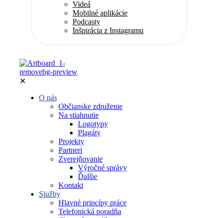
Videá
Mobilné aplikácie
Podcasty
Inšpirácia z Instagramu
✕
O nás
Občianske združenie
Na stiahnutie
Logotypy
Plagáty
Projekty
Partneri
Zverejňovanie
Výročné správy
Ďalšie
Kontakt
Služby
Hlavné princípy práce
Telefonická poradňa