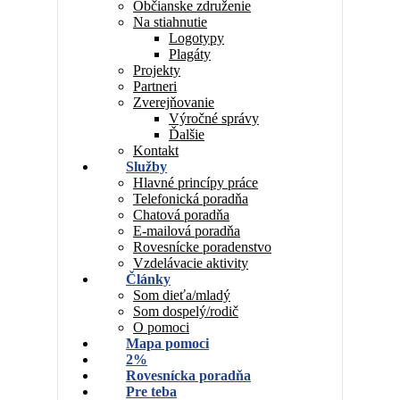
Občianske združenie
Na stiahnutie
Logotypy
Plagáty
Projekty
Partneri
Zverejňovanie
Výročné správy
Ďalšie
Kontakt
Služby
Hlavné princípy práce
Telefonická poradňa
Chatová poradňa
E-mailová poradňa
Rovesnícke poradenstvo
Vzdelávacie aktivity
Články
Som dieťa/mladý
Som dospelý/rodič
O pomoci
Mapa pomoci
2%
Rovesnícka poradňa
Pre teba