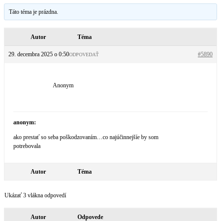
Táto téma je prázdna.
Autor
Téma
29. decembra 2025 o 0:50
#5890
ODPOVEDAŤ
Anonym
anonym:
ako prestať so seba poškodzovaním…co najúčinnejšíe by som
potrebovala
Autor
Téma
Ukázať 3 vlákna odpovedí
Autor
Odpovede