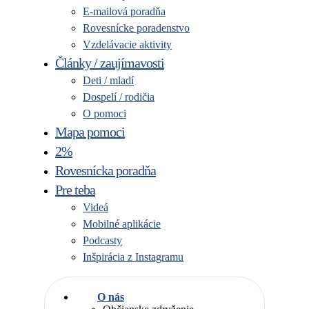
E-mailová poradňa
Rovesnícke poradenstvo
Vzdelávacie aktivity
Články / zaujímavosti
Deti / mladí
Dospelí / rodičia
O pomoci
Mapa pomoci
2%
Rovesnícka poradňa
Pre teba
Videá
Mobilné aplikácie
Podcasty
Inšpirácia z Instagramu
O nás