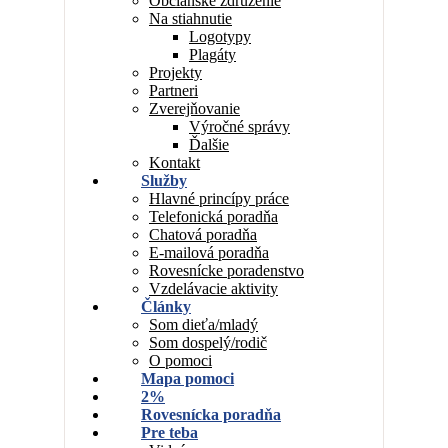
Občianske združenie
Na stiahnutie
Logotypy
Plagáty
Projekty
Partneri
Zverejňovanie
Výročné správy
Ďalšie
Kontakt
Služby
Hlavné princípy práce
Telefonická poradňa
Chatová poradňa
E-mailová poradňa
Rovesnícke poradenstvo
Vzdelávacie aktivity
Články
Som dieťa/mladý
Som dospelý/rodič
O pomoci
Mapa pomoci
2%
Rovesnícka poradňa
Pre teba