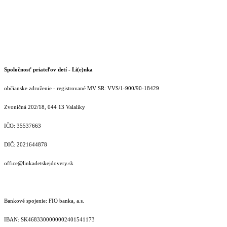
Spoločnosť priateľov detí - Li(e)nka
občianske združenie - registrované MV SR: VVS/1-900/90-18429
Zvoničná 202/18, 044 13 Valaliky
IČO: 35537663
DIČ: 2021644878
office@linkadetskejdovery.sk
Bankové spojenie: FIO banka, a.s.
IBAN: SK46833000000­02401541173