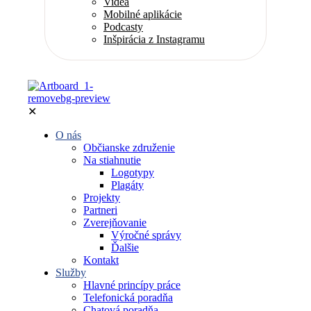
Videá
Mobilné aplikácie
Podcasty
Inšpirácia z Instagramu
✕
O nás
Občianske združenie
Na stiahnutie
Logotypy
Plagáty
Projekty
Partneri
Zverejňovanie
Výročné správy
Ďalšie
Kontakt
Služby
Hlavné princípy práce
Telefonická poradňa
Chatová poradňa