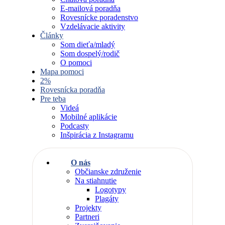
E-mailová poradňa
Rovesnícke poradenstvo
Vzdelávacie aktivity
Články
Som dieťa/mladý
Som dospelý/rodič
O pomoci
Mapa pomoci
2%
Rovesnícka poradňa
Pre teba
Videá
Mobilné aplikácie
Podcasty
Inšpirácia z Instagramu
O nás
Občianske združenie
Na stiahnutie
Logotypy
Plagáty
Projekty
Partneri