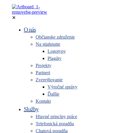
✕
O nás
Občianske združenie
Na stiahnutie
Logotypy
Plagáty
Projekty
Partneri
Zverejňovanie
Výročné správy
Ďalšie
Kontakt
Služby
Hlavné princípy práce
Telefonická poradňa
Chatová poradňa