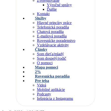
Zverejňovanie
Výročné správy
Ďalšie
Kontakt
Služby
Hlavné princípy práce
Telefonická poradňa
Chatová poradňa
E-mailová poradňa
Rovesnícke poradenstvo
Vzdelávacie aktivity
Články
Som dieťa/mladý
Som dospelý/rodič
O pomoci
Mapa pomoci
2%
Rovesnícka poradňa
Pre teba
Videá
Mobilné aplikácie
Podcasty
Inšpirácia z Instagramu