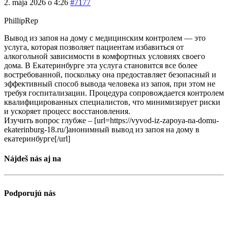
2. mája 2026 o 4:26
#7177
PhillipRep
Вывод из запоя на дому с медицинским контролем — это
услуга, которая позволяет пациентам избавиться от
алкогольной зависимости в комфортных условиях своего
дома. В Екатеринбурге эта услуга становится все более
востребованной, поскольку она предоставляет безопасный и
эффективный способ вывода человека из запоя, при этом не
требуя госпитализации. Процедура сопровождается контролем
квалифицированных специалистов, что минимизирует риски
и ускоряет процесс восстановления.
Изучить вопрос глубже – [url=https://vyvod-iz-zapoya-na-domu-
ekaterinburg-18.ru/]анонимный вывод из запоя на дому в
екатеринбурге[/url]
Nájdeš nás aj na
Podporujú nás