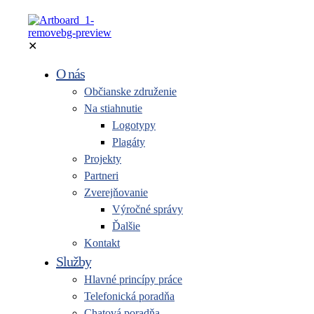
✕
O nás
Občianske združenie
Na stiahnutie
Logotypy
Plagáty
Projekty
Partneri
Zverejňovanie
Výročné správy
Ďalšie
Kontakt
Služby
Hlavné princípy práce
Telefonická poradňa
Chatová poradňa