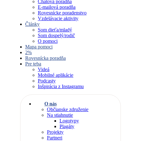
Chatová poradňa
E-mailová poradňa
Rovesnícke poradenstvo
Vzdelávacie aktivity
Články
Som dieťa/mladý
Som dospelý/rodič
O pomoci
Mapa pomoci
2%
Rovesnícka poradňa
Pre teba
Videá
Mobilné aplikácie
Podcasty
Inšpirácia z Instagramu
O nás
Občianske združenie
Na stiahnutie
Logotypy
Plagáty
Projekty
Partneri