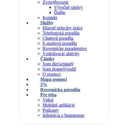
Zverejňovanie
Výročné správy
Ďalšie
Kontakt
Služby
Hlavné princípy práce
Telefonická poradňa
Chatová poradňa
E-mailová poradňa
Rovesnícke poradenstvo
Vzdelávacie aktivity
Články
Som dieťa/mladý
Som dospelý/rodič
O pomoci
Mapa pomoci
2%
Rovesnícka poradňa
Pre teba
Videá
Mobilné aplikácie
Podcasty
Inšpirácia z Instagramu