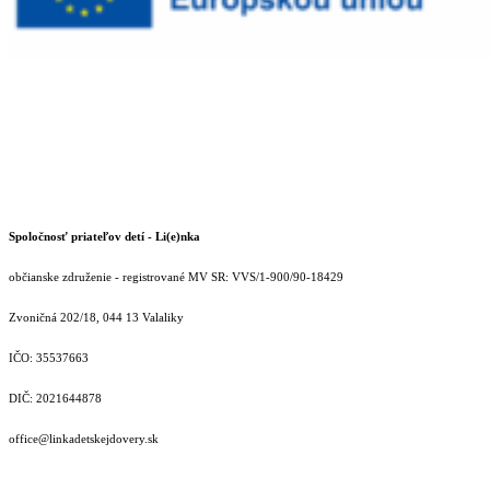
Spoločnosť priateľov detí - Li(e)nka
občianske združenie - registrované MV SR: VVS/1-900/90-18429
Zvoničná 202/18, 044 13 Valaliky
IČO: 35537663
DIČ: 2021644878
office@linkadetskejdovery.sk