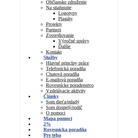
Občianske združenie
Na stiahnutie
Logotypy
Plagáty
Projekty
Partneri
Zverejňovanie
Výročné správy
Ďalšie
Kontakt
Služby
Hlavné princípy práce
Telefonická poradňa
Chatová poradňa
E-mailová poradňa
Rovesnícke poradenstvo
Vzdelávacie aktivity
Články
Som dieťa/mladý
Som dospelý/rodič
O pomoci
Mapa pomoci
2%
Rovesnícka poradňa
Pre teba