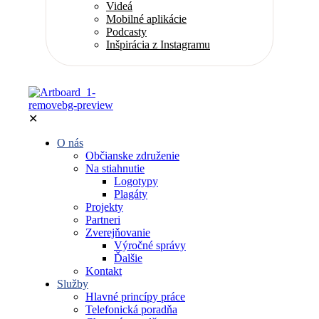
Videá
Mobilné aplikácie
Podcasty
Inšpirácia z Instagramu
✕
O nás
Občianske združenie
Na stiahnutie
Logotypy
Plagáty
Projekty
Partneri
Zverejňovanie
Výročné správy
Ďalšie
Kontakt
Služby
Hlavné princípy práce
Telefonická poradňa