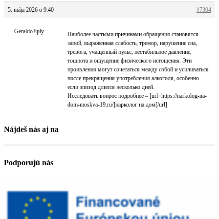
5. mája 2026 o 9:40
#7304
GeraldoJiply
Наиболее частыми причинами обращения становятся
запой, выраженная слабость, тремор, нарушение сна,
тревога, учащенный пульс, нестабильное давление,
тошнота и ощущение физического истощения. Эти
проявления могут сочетаться между собой и усиливаться
после прекращения употребления алкоголя, особенно
если эпизод длился несколько дней.
Исследовать вопрос подробнее – [url=https://narkolog-na-
dom-moskva-19.ru/]нарколог на дом[/url]
Nájdeš nás aj na
Podporujú nás