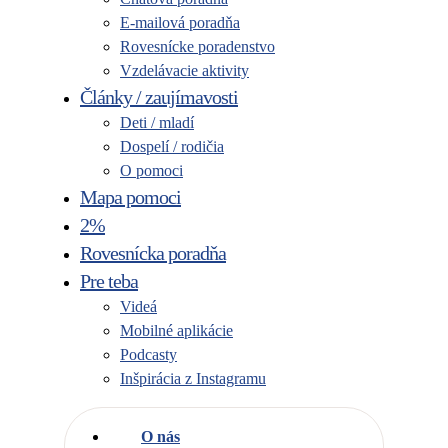
E-mailová poradňa
Rovesnícke poradenstvo
Vzdelávacie aktivity
Články / zaujímavosti
Deti / mladí
Dospelí / rodičia
O pomoci
Mapa pomoci
2%
Rovesnícka poradňa
Pre teba
Videá
Mobilné aplikácie
Podcasty
Inšpirácia z Instagramu
O nás