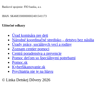
Bankové spojenie: FIO banka, a.s.
IBAN: SK46833000000­02401541173
Užitočné odkazy
Úrad komisára pre deti
Národné koordinačné stredisko – detstvo bez násilia
Úrady práce, sociálnych vecí a rodiny
Zoznam centier pomoci
Centrá poradenstva a prevencie
Pomoc deťom so špeciálnymi potrebami
Pomoc.sk
Kyberšikanovanie.sk
Psychiatria nie je na hlavu
© Linka Detskej Dôvery 2026