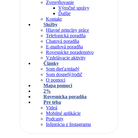
Zverejňovanie
Výročné správy
Ďalšie
Kontakt
Služby
Hlavné princípy práce
Telefonická poradňa
Chatová poradňa
E-mailová poradňa
Rovesnícke poradenstvo
Vzdelávacie aktivity
Články
Som dieťa/mladý
Som dospelý/rodič
O pomoci
Mapa pomoci
2%
Rovesnícka poradňa
Pre teba
Videá
Mobilné aplikácie
Podcasty
Inšpirácia z Instagramu