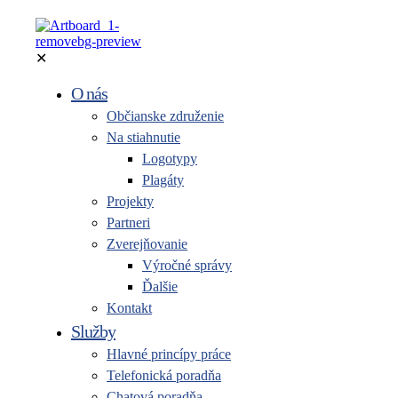
✕
O nás
Občianske združenie
Na stiahnutie
Logotypy
Plagáty
Projekty
Partneri
Zverejňovanie
Výročné správy
Ďalšie
Kontakt
Služby
Hlavné princípy práce
Telefonická poradňa
Chatová poradňa