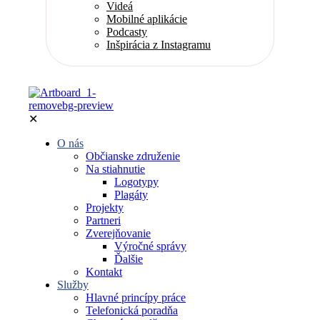
Videá
Mobilné aplikácie
Podcasty
Inšpirácia z Instagramu
✕
O nás
Občianske združenie
Na stiahnutie
Logotypy
Plagáty
Projekty
Partneri
Zverejňovanie
Výročné správy
Ďalšie
Kontakt
Služby
Hlavné princípy práce
Telefonická poradňa