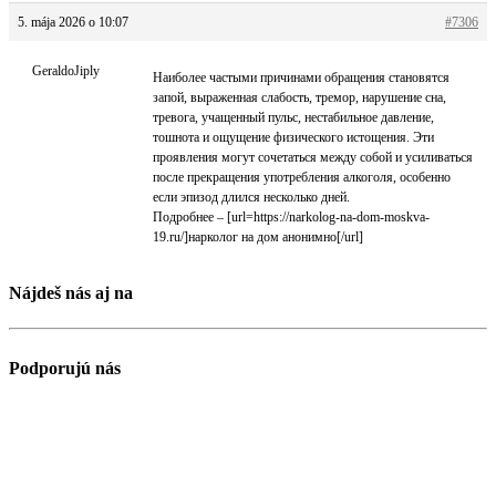
5. mája 2026 o 10:07
#7306
GeraldoJiply
Наиболее частыми причинами обращения становятся
запой, выраженная слабость, тремор, нарушение сна,
тревога, учащенный пульс, нестабильное давление,
тошнота и ощущение физического истощения. Эти
проявления могут сочетаться между собой и усиливаться
после прекращения употребления алкоголя, особенно
если эпизод длился несколько дней.
Подробнее – [url=https://narkolog-na-dom-moskva-
19.ru/]нарколог на дом анонимно[/url]
Nájdeš nás aj na
Podporujú nás