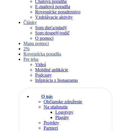
Chatová poradňa
E-mailová poradňa
Rovesnícke poradenstvo
Vzdelávacie aktivity
Články
Som dieťa/mladý
Som dospelý/rodič
O pomoci
Mapa pomoci
2%
Rovesnícka poradňa
Pre teba
Videá
Mobilné aplikácie
Podcasty
Inšpirácia z Instagramu
O nás
Občianske združenie
Na stiahnutie
Logotypy
Plagáty
Projekty
Partneri