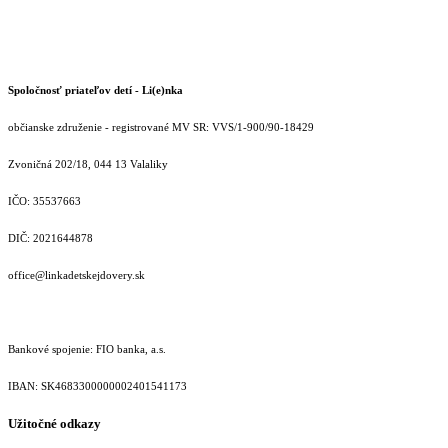
Spoločnosť priateľov detí - Li(e)nka
občianske združenie - registrované MV SR: VVS/1-900/90-18429
Zvoničná 202/18, 044 13 Valaliky
IČO: 35537663
DIČ: 2021644878
office@linkadetskejdovery.sk
Bankové spojenie: FIO banka, a.s.
IBAN: SK46833000000­02401541173
Užitočné odkazy