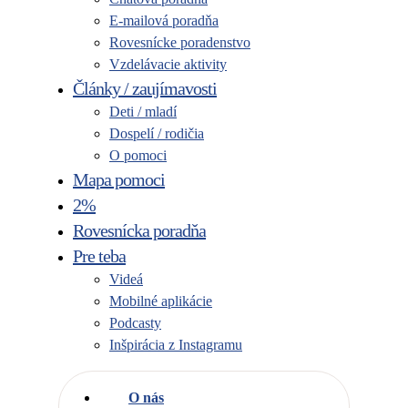
E-mailová poradňa
Rovesnícke poradenstvo
Vzdelávacie aktivity
Články / zaujímavosti
Deti / mladí
Dospelí / rodičia
O pomoci
Mapa pomoci
2%
Rovesnícka poradňa
Pre teba
Videá
Mobilné aplikácie
Podcasty
Inšpirácia z Instagramu
O nás