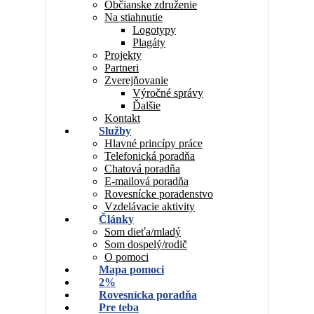
Občianske združenie
Na stiahnutie
Logotypy
Plagáty
Projekty
Partneri
Zverejňovanie
Výročné správy
Ďalšie
Kontakt
Služby
Hlavné princípy práce
Telefonická poradňa
Chatová poradňa
E-mailová poradňa
Rovesnícke poradenstvo
Vzdelávacie aktivity
Články
Som dieťa/mladý
Som dospelý/rodič
O pomoci
Mapa pomoci
2%
Rovesnícka poradňa
Pre teba