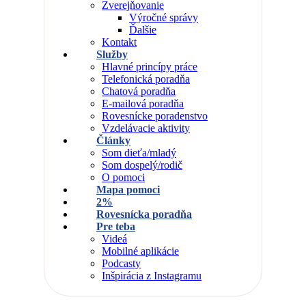
Zverejňovanie
Výročné správy
Ďalšie
Kontakt
Služby
Hlavné princípy práce
Telefonická poradňa
Chatová poradňa
E-mailová poradňa
Rovesnícke poradenstvo
Vzdelávacie aktivity
Články
Som dieťa/mladý
Som dospelý/rodič
O pomoci
Mapa pomoci
2%
Rovesnícka poradňa
Pre teba
Videá
Mobilné aplikácie
Podcasty
Inšpirácia z Instagramu