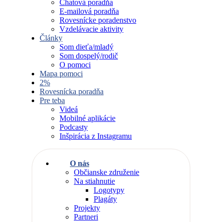
Chatová poradňa
E-mailová poradňa
Rovesnícke poradenstvo
Vzdelávacie aktivity
Články
Som dieťa/mladý
Som dospelý/rodič
O pomoci
Mapa pomoci
2%
Rovesnícka poradňa
Pre teba
Videá
Mobilné aplikácie
Podcasty
Inšpirácia z Instagramu
O nás
Občianske združenie
Na stiahnutie
Logotypy
Plagáty
Projekty
Partneri