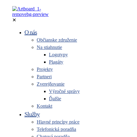
✕
O nás
Občianske združenie
Na stiahnutie
Logotypy
Plagáty
Projekty
Partneri
Zverejňovanie
Výročné správy
Ďalšie
Kontakt
Služby
Hlavné princípy práce
Telefonická poradňa
Chatová poradňa