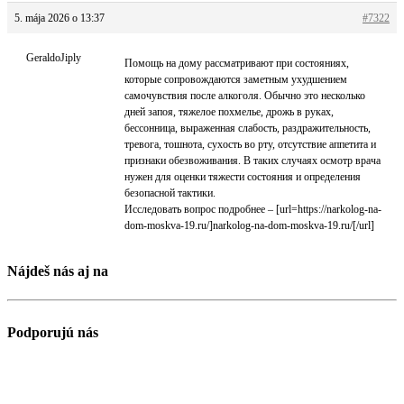
5. mája 2026 o 13:37
#7322
GeraldoJiply
Помощь на дому рассматривают при состояниях,
которые сопровождаются заметным ухудшением
самочувствия после алкоголя. Обычно это несколько
дней запоя, тяжелое похмелье, дрожь в руках,
бессонница, выраженная слабость, раздражительность,
тревога, тошнота, сухость во рту, отсутствие аппетита и
признаки обезвоживания. В таких случаях осмотр врача
нужен для оценки тяжести состояния и определения
безопасной тактики.
Исследовать вопрос подробнее – [url=https://narkolog-na-
dom-moskva-19.ru/]narkolog-na-dom-moskva-19.ru/[/url]
Nájdeš nás aj na
Podporujú nás