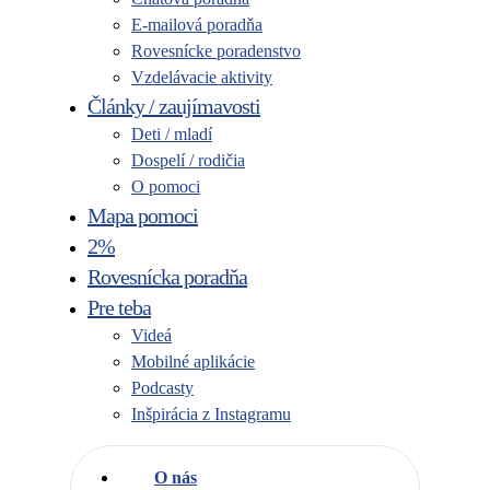
E-mailová poradňa
Rovesnícke poradenstvo
Vzdelávacie aktivity
Články / zaujímavosti
Deti / mladí
Dospelí / rodičia
O pomoci
Mapa pomoci
2%
Rovesnícka poradňa
Pre teba
Videá
Mobilné aplikácie
Podcasty
Inšpirácia z Instagramu
O nás