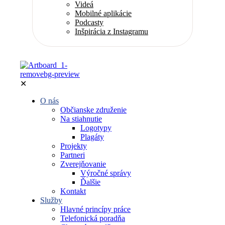
Videá
Mobilné aplikácie
Podcasty
Inšpirácia z Instagramu
✕
O nás
Občianske združenie
Na stiahnutie
Logotypy
Plagáty
Projekty
Partneri
Zverejňovanie
Výročné správy
Ďalšie
Kontakt
Služby
Hlavné princípy práce
Telefonická poradňa