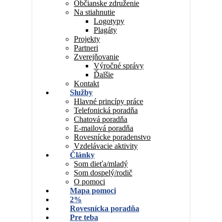
Občianske združenie
Na stiahnutie
Logotypy
Plagáty
Projekty
Partneri
Zverejňovanie
Výročné správy
Ďalšie
Kontakt
Služby
Hlavné princípy práce
Telefonická poradňa
Chatová poradňa
E-mailová poradňa
Rovesnícke poradenstvo
Vzdelávacie aktivity
Články
Som dieťa/mladý
Som dospelý/rodič
O pomoci
Mapa pomoci
2%
Rovesnícka poradňa
Pre teba