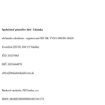
Spoločnosť priateľov detí - Li(e)nka
občianske združenie - registrované MV SR: VVS/1-900/90-18429
Zvoničná 202/18, 044 13 Valaliky
IČO: 35537663
DIČ: 2021644878
office@linkadetskejdovery.sk
Bankové spojenie: FIO banka, a.s.
IBAN: SK46833000000­02401541173