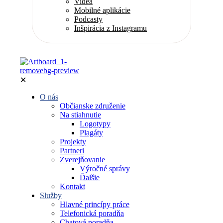
Videá
Mobilné aplikácie
Podcasty
Inšpirácia z Instagramu
✕
O nás
Občianske združenie
Na stiahnutie
Logotypy
Plagáty
Projekty
Partneri
Zverejňovanie
Výročné správy
Ďalšie
Kontakt
Služby
Hlavné princípy práce
Telefonická poradňa
Chatová poradňa