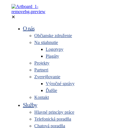
✕
O nás
Občianske združenie
Na stiahnutie
Logotypy
Plagáty
Projekty
Partneri
Zverejňovanie
Výročné správy
Ďalšie
Kontakt
Služby
Hlavné princípy práce
Telefonická poradňa
Chatová poradňa