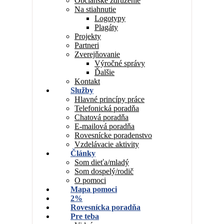
Občianske združenie
Na stiahnutie
Logotypy
Plagáty
Projekty
Partneri
Zverejňovanie
Výročné správy
Ďalšie
Kontakt
Služby
Hlavné princípy práce
Telefonická poradňa
Chatová poradňa
E-mailová poradňa
Rovesnícke poradenstvo
Vzdelávacie aktivity
Články
Som dieťa/mladý
Som dospelý/rodič
O pomoci
Mapa pomoci
2%
Rovesnícka poradňa
Pre teba