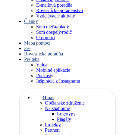
E-mailová poradňa
Rovesnícke poradenstvo
Vzdelávacie aktivity
Články
Som dieťa/mladý
Som dospelý/rodič
O pomoci
Mapa pomoci
2%
Rovesnícka poradňa
Pre teba
Videá
Mobilné aplikácie
Podcasty
Inšpirácia z Instagramu
O nás
Občianske združenie
Na stiahnutie
Logotypy
Plagáty
Projekty
Partneri