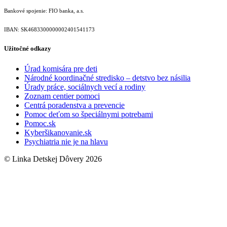
Bankové spojenie: FIO banka, a.s.
IBAN: SK46833000000­02401541173
Užitočné odkazy
Úrad komisára pre deti
Národné koordinačné stredisko – detstvo bez násilia
Úrady práce, sociálnych vecí a rodiny
Zoznam centier pomoci
Centrá poradenstva a prevencie
Pomoc deťom so špeciálnymi potrebami
Pomoc.sk
Kyberšikanovanie.sk
Psychiatria nie je na hlavu
© Linka Detskej Dôvery 2026