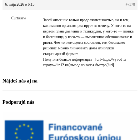
6. mája 2026 o 6:15
#7378
Curtissew
Запой опасен не только продолжительностью, но и тем,
как именно организм реагирует на отмену. У кого-то на
первом плане давление и тахикардия, у кого-то — паника
и бессонница, у кого-то — выраженное обезвоживание и
рвота. Чем точнее оценка состояния, тем безопаснее
решение: можно ли начинать дома или нужен
стационарный формат.
Получить больше информации – [url=https://vyvod-iz-
zapoya-klin12.ru/]вывод из запоя быстро[/url]
Nájdeš nás aj na
Podporujú nás