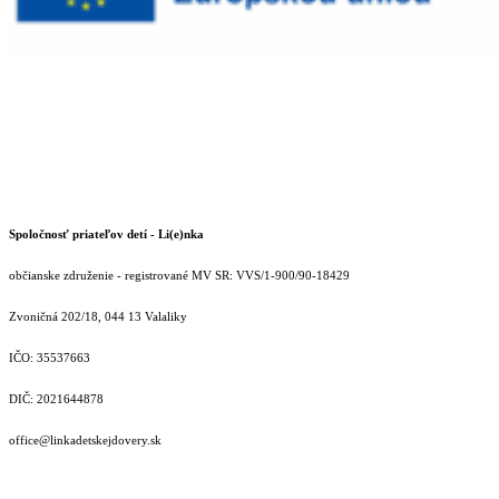
Spoločnosť priateľov detí - Li(e)nka
občianske združenie - registrované MV SR: VVS/1-900/90-18429
Zvoničná 202/18, 044 13 Valaliky
IČO: 35537663
DIČ: 2021644878
office@linkadetskejdovery.sk