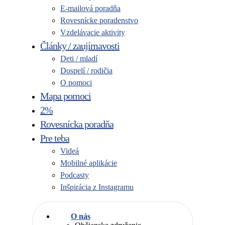
E-mailová poradňa
Rovesnícke poradenstvo
Vzdelávacie aktivity
Články / zaujímavosti
Deti / mladí
Dospelí / rodičia
O pomoci
Mapa pomoci
2%
Rovesnícka poradňa
Pre teba
Videá
Mobilné aplikácie
Podcasty
Inšpirácia z Instagramu
O nás