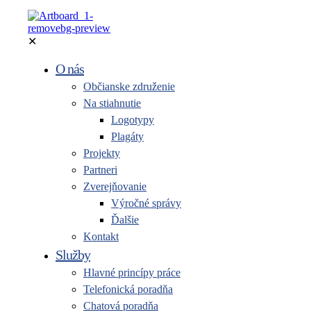
✕
O nás
Občianske združenie
Na stiahnutie
Logotypy
Plagáty
Projekty
Partneri
Zverejňovanie
Výročné správy
Ďalšie
Kontakt
Služby
Hlavné princípy práce
Telefonická poradňa
Chatová poradňa