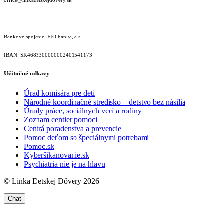
Bankové spojenie: FIO banka, a.s.
IBAN: SK46833000000­02401541173
Užitočné odkazy
Úrad komisára pre deti
Národné koordinačné stredisko – detstvo bez násilia
Úrady práce, sociálnych vecí a rodiny
Zoznam centier pomoci
Centrá poradenstva a prevencie
Pomoc deťom so špeciálnymi potrebami
Pomoc.sk
Kyberšikanovanie.sk
Psychiatria nie je na hlavu
© Linka Detskej Dôvery 2026