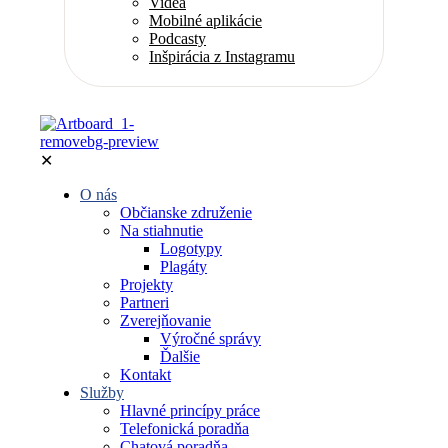
Videá
Mobilné aplikácie
Podcasty
Inšpirácia z Instagramu
✕
O nás
Občianske združenie
Na stiahnutie
Logotypy
Plagáty
Projekty
Partneri
Zverejňovanie
Výročné správy
Ďalšie
Kontakt
Služby
Hlavné princípy práce
Telefonická poradňa
Chatová poradňa