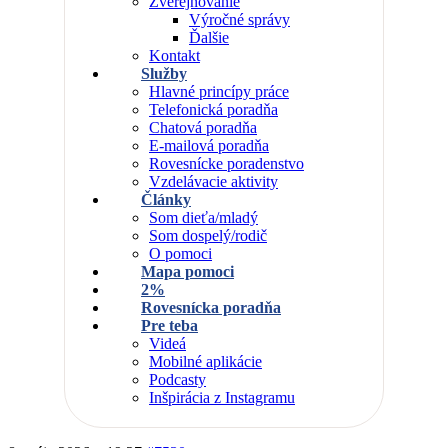
Zverejňovanie
Výročné správy
Ďalšie
Kontakt
Služby
Hlavné princípy práce
Telefonická poradňa
Chatová poradňa
E-mailová poradňa
Rovesnícke poradenstvo
Vzdelávacie aktivity
Články
Som dieťa/mladý
Som dospelý/rodič
O pomoci
Mapa pomoci
2%
Rovesnícka poradňa
Pre teba
Videá
Mobilné aplikácie
Podcasty
Inšpirácia z Instagramu