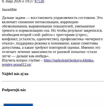
8. mája 2026 o 19:27
#7530
Jasonfible
Дальше задача — восстановить управляемость состояния. Это
включает снижение интоксикации, коррекцию
обезвоживания, выравнивание показателей, уменьшение
тревоги и нормализацию сна. Но чтобы результат закрепился,
необходим второй слой: работа с триггерами (стресс,
конфликт, усталость, одиночество), профилактика «вечернего
отката», поддержка режима и понимание, какие симптомы
допустимы, а какие требуют повторной оценки. Именно это
отличает лечение зависимости от разовой попытки «стало
легче — дальше как-нибудь».
Изучить вопрос глубже –
https://narkologicheskaya-klinika-
sergiev-posad12.ru/
Nájdeš nás aj na
Podporujú nás