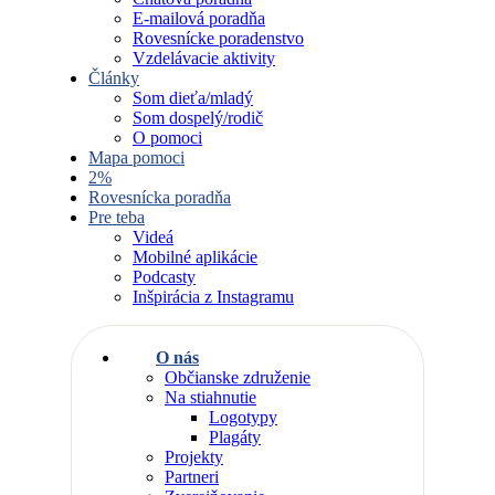
E-mailová poradňa
Rovesnícke poradenstvo
Vzdelávacie aktivity
Články
Som dieťa/mladý
Som dospelý/rodič
O pomoci
Mapa pomoci
2%
Rovesnícka poradňa
Pre teba
Videá
Mobilné aplikácie
Podcasty
Inšpirácia z Instagramu
O nás
Občianske združenie
Na stiahnutie
Logotypy
Plagáty
Projekty
Partneri