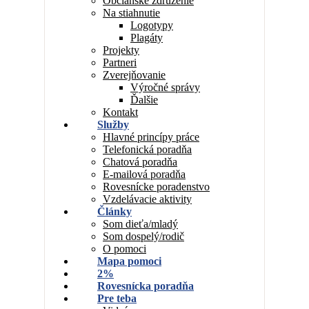
Občianske združenie
Na stiahnutie
Logotypy
Plagáty
Projekty
Partneri
Zverejňovanie
Výročné správy
Ďalšie
Kontakt
Služby
Hlavné princípy práce
Telefonická poradňa
Chatová poradňa
E-mailová poradňa
Rovesnícke poradenstvo
Vzdelávacie aktivity
Články
Som dieťa/mladý
Som dospelý/rodič
O pomoci
Mapa pomoci
2%
Rovesnícka poradňa
Pre teba