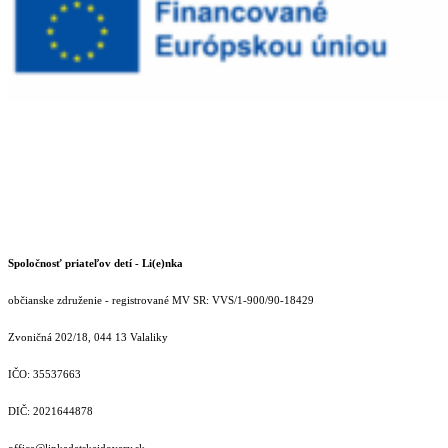
Spoločnosť priateľov detí - Li(e)nka
občianske združenie - registrované MV SR: VVS/1-900/90-18429
Zvoničná 202/18, 044 13 Valaliky
IČO: 35537663
DIČ: 2021644878
office@linkadetskejdovery.sk