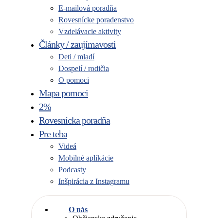
E-mailová poradňa
Rovesnícke poradenstvo
Vzdelávacie aktivity
Články / zaujímavosti
Deti / mladí
Dospelí / rodičia
O pomoci
Mapa pomoci
2%
Rovesnícka poradňa
Pre teba
Videá
Mobilné aplikácie
Podcasty
Inšpirácia z Instagramu
O nás