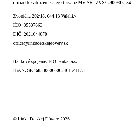
občianske združenie - registrované MV SR: VVS/1-900/90-18
Zvoničná 202/18, 044 13 Valaliky
IČO: 35537663
DIČ: 2021644878
office@linkadetskejdovery.sk
Bankové spojenie: FIO banka, a.s.
IBAN: SK46833000000­02401541173
© Linka Detskej Dôvery 2026