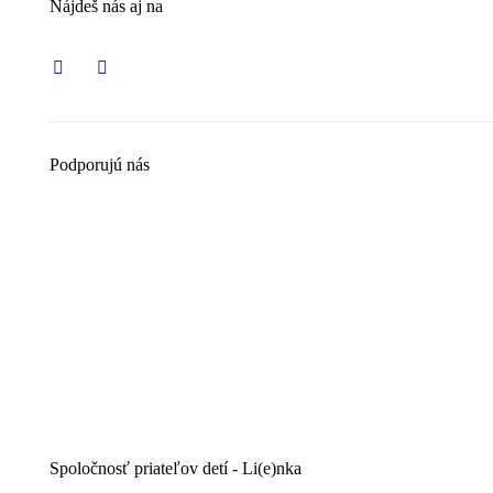
Nájdeš nás aj na
Podporujú nás
Spoločnosť priateľov detí - Li(e)nka