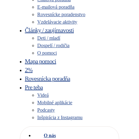
E-mailová poradňa
Rovesnícke poradenstvo
Vzdelávacie aktivity
Články / zaujímavosti
Deti / mladí
Dospelí / rodičia
O pomoci
Mapa pomoci
2%
Rovesnícka poradňa
Pre teba
Videá
Mobilné aplikácie
Podcasty
Inšpirácia z Instagramu
O nás