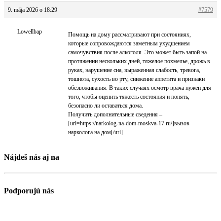
9. mája 2026 o 18:29
#7579
Lowellbap
Помощь на дому рассматривают при состояниях,
которые сопровождаются заметным ухудшением
самочувствия после алкоголя. Это может быть запой на
протяжении нескольких дней, тяжелое похмелье, дрожь в
руках, нарушение сна, выраженная слабость, тревога,
тошнота, сухость во рту, снижение аппетита и признаки
обезвоживания. В таких случаях осмотр врача нужен для
того, чтобы оценить тяжесть состояния и понять,
безопасно ли оставаться дома.
Получить дополнительные сведения –
[url=https://narkolog-na-dom-moskva-17.ru/]вызов
нарколога на дом[/url]
Nájdeš nás aj na
Podporujú nás