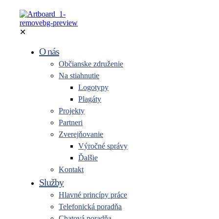
✕
O nás
Občianske združenie
Na stiahnutie
Logotypy
Plagáty
Projekty
Partneri
Zverejňovanie
Výročné správy
Ďalšie
Kontakt
Služby
Hlavné princípy práce
Telefonická poradňa
Chatová poradňa