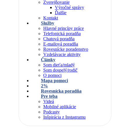
Zverejňovanie
Výročné správy
Ďalšie
Kontakt
Služby
Hlavné princípy práce
Telefonická poradňa
Chatová poradňa
E-mailová poradňa
Rovesnícke poradenstvo
Vzdelávacie aktivity
Články
Som dieťa/mladý
Som dospelý/rodič
O pomoci
Mapa pomoci
2%
Rovesnícka poradňa
Pre teba
Videá
Mobilné aplikácie
Podcasty
Inšpirácia z Instagramu