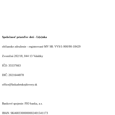
Spoločnosť priateľov detí - Li(e)nka
občianske združenie - registrované MV SR: VVS/1-900/90-18429
Zvoničná 202/18, 044 13 Valaliky
IČO: 35537663
DIČ: 2021644878
office@linkadetskejdovery.sk
Bankové spojenie: FIO banka, a.s.
IBAN: SK46833000000­02401541173