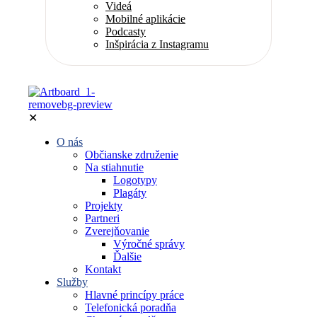
Videá
Mobilné aplikácie
Podcasty
Inšpirácia z Instagramu
✕
O nás
Občianske združenie
Na stiahnutie
Logotypy
Plagáty
Projekty
Partneri
Zverejňovanie
Výročné správy
Ďalšie
Kontakt
Služby
Hlavné princípy práce
Telefonická poradňa