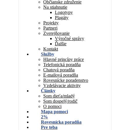
Občianske združenie
Na stiahnutie
Logotypy
Plagáty
Projekty
Partneri
Zverejňovanie
Výročné správy
Ďalšie
Kontakt
Služby
Hlavné princípy práce
Telefonická poradňa
Chatová poradňa
E-mailová poradňa
Rovesnícke poradenstvo
Vzdelávacie aktivity
Články
Som dieťa/mladý
Som dospelý/rodič
O pomoci
Mapa pomoci
2%
Rovesnícka poradňa
Pre teba