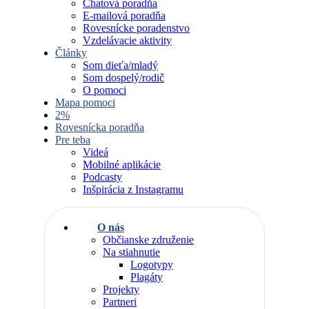
Chatová poradňa
E-mailová poradňa
Rovesnícke poradenstvo
Vzdelávacie aktivity
Články
Som dieťa/mladý
Som dospelý/rodič
O pomoci
Mapa pomoci
2%
Rovesnícka poradňa
Pre teba
Videá
Mobilné aplikácie
Podcasty
Inšpirácia z Instagramu
O nás
Občianske združenie
Na stiahnutie
Logotypy
Plagáty
Projekty
Partneri