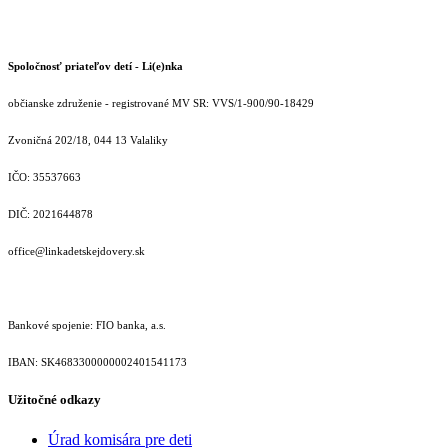
Spoločnosť priateľov detí - Li(e)nka
občianske združenie - registrované MV SR: VVS/1-900/90-18429
Zvoničná 202/18, 044 13 Valaliky
IČO: 35537663
DIČ: 2021644878
office@linkadetskejdovery.sk
Bankové spojenie: FIO banka, a.s.
IBAN: SK46833000000­02401541173
Užitočné odkazy
Úrad komisára pre deti