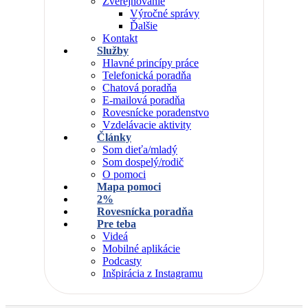
Zverejňovanie
Výročné správy
Ďalšie
Kontakt
Služby
Hlavné princípy práce
Telefonická poradňa
Chatová poradňa
E-mailová poradňa
Rovesnícke poradenstvo
Vzdelávacie aktivity
Články
Som dieťa/mladý
Som dospelý/rodič
O pomoci
Mapa pomoci
2%
Rovesnícka poradňa
Pre teba
Videá
Mobilné aplikácie
Podcasty
Inšpirácia z Instagramu