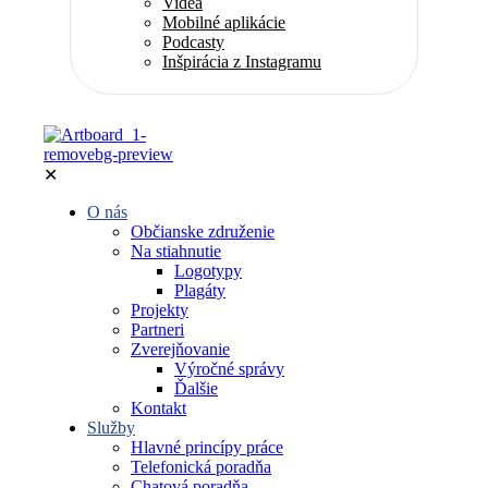
Videá
Mobilné aplikácie
Podcasty
Inšpirácia z Instagramu
✕
O nás
Občianske združenie
Na stiahnutie
Logotypy
Plagáty
Projekty
Partneri
Zverejňovanie
Výročné správy
Ďalšie
Kontakt
Služby
Hlavné princípy práce
Telefonická poradňa
Chatová poradňa