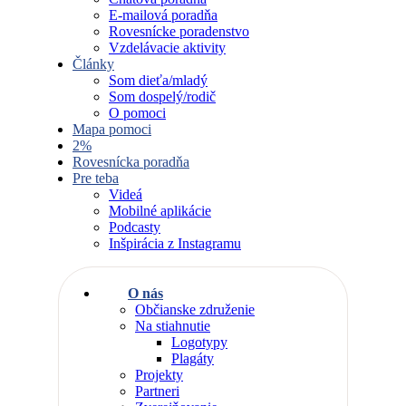
E-mailová poradňa
Rovesnícke poradenstvo
Vzdelávacie aktivity
Články
Som dieťa/mladý
Som dospelý/rodič
O pomoci
Mapa pomoci
2%
Rovesnícka poradňa
Pre teba
Videá
Mobilné aplikácie
Podcasty
Inšpirácia z Instagramu
O nás
Občianske združenie
Na stiahnutie
Logotypy
Plagáty
Projekty
Partneri