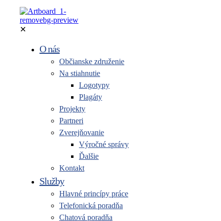
✕
O nás
Občianske združenie
Na stiahnutie
Logotypy
Plagáty
Projekty
Partneri
Zverejňovanie
Výročné správy
Ďalšie
Kontakt
Služby
Hlavné princípy práce
Telefonická poradňa
Chatová poradňa