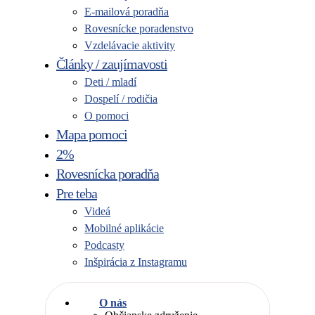
E-mailová poradňa
Rovesnícke poradenstvo
Vzdelávacie aktivity
Články / zaujímavosti
Deti / mladí
Dospelí / rodičia
O pomoci
Mapa pomoci
2%
Rovesnícka poradňa
Pre teba
Videá
Mobilné aplikácie
Podcasty
Inšpirácia z Instagramu
O nás