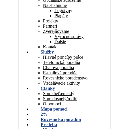
Občianske združenie
Na stiahnutie
Logotypy
Plagáty
Projekty
Partneri
Zverejňovanie
Výročné správy
Ďalšie
Kontakt
Služby
Hlavné princípy práce
Telefonická poradňa
Chatová poradňa
E-mailová poradňa
Rovesnícke poradenstvo
Vzdelávacie aktivity
Články
Som dieťa/mladý
Som dospelý/rodič
O pomoci
Mapa pomoci
2%
Rovesnícka poradňa
Pre teba