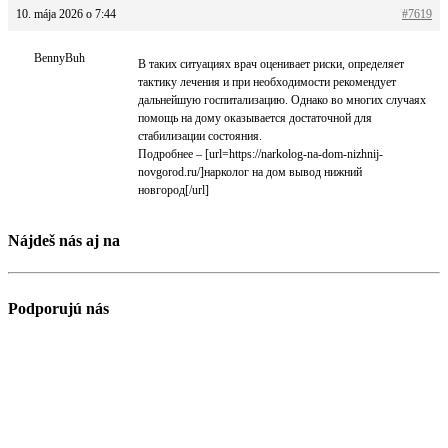
10. mája 2026 o 7:44
#7619
BennyBuh
В таких ситуациях врач оценивает риски, определяет
тактику лечения и при необходимости рекомендует
дальнейшую госпитализацию. Однако во многих случаях
помощь на дому оказывается достаточной для
стабилизации состояния.
Подробнее – [url=https://narkolog-na-dom-nizhnij-
novgorod.ru/]нарколог на дом вывод нижний
новгород[/url]
Nájdeš nás aj na
Podporujú nás