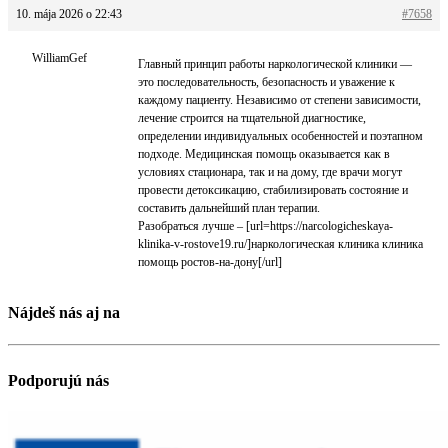
10. mája 2026 o 22:43
#7658
WilliamGef
Главный принцип работы наркологической клиники —
это последовательность, безопасность и уважение к
каждому пациенту. Независимо от степени зависимости,
лечение строится на тщательной диагностике,
определении индивидуальных особенностей и поэтапном
подходе. Медицинская помощь оказывается как в
условиях стационара, так и на дому, где врачи могут
провести детоксикацию, стабилизировать состояние и
составить дальнейший план терапии.
Разобраться лучше – [url=https://narcologicheskaya-
klinika-v-rostove19.ru/]наркологическая клиника клиника
помощь ростов-на-дону[/url]
Nájdeš nás aj na
Podporujú nás