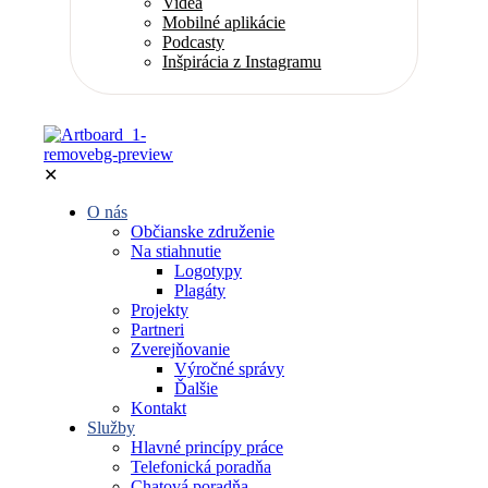
Videá
Mobilné aplikácie
Podcasty
Inšpirácia z Instagramu
✕
O nás
Občianske združenie
Na stiahnutie
Logotypy
Plagáty
Projekty
Partneri
Zverejňovanie
Výročné správy
Ďalšie
Kontakt
Služby
Hlavné princípy práce
Telefonická poradňa
Chatová poradňa