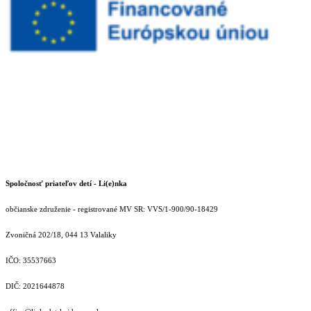
Spoločnosť priateľov detí - Li(e)nka
občianske združenie - registrované MV SR: VVS/1-900/90-18429
Zvoničná 202/18, 044 13 Valaliky
IČO: 35537663
DIČ: 2021644878