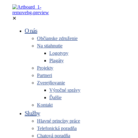
✕
O nás
Občianske združenie
Na stiahnutie
Logotypy
Plagáty
Projekty
Partneri
Zverejňovanie
Výročné správy
Ďalšie
Kontakt
Služby
Hlavné princípy práce
Telefonická poradňa
Chatová poradňa