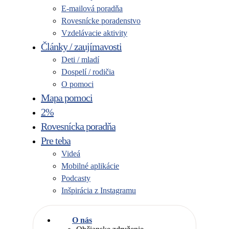
E-mailová poradňa
Rovesnícke poradenstvo
Vzdelávacie aktivity
Články / zaujímavosti
Deti / mladí
Dospelí / rodičia
O pomoci
Mapa pomoci
2%
Rovesnícka poradňa
Pre teba
Videá
Mobilné aplikácie
Podcasty
Inšpirácia z Instagramu
O nás