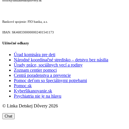
office@linkadetskejdovery.sk
Bankové spojenie: FIO banka, a.s.
IBAN: SK46833000000­02401541173
Užitočné odkazy
Úrad komisára pre deti
Národné koordinačné stredisko – detstvo bez násilia
Úrady práce, sociálnych vecí a rodiny
Zoznam centier pomoci
Centrá poradenstva a prevencie
Pomoc deťom so špeciálnymi potrebami
Pomoc.sk
Kyberšikanovanie.sk
Psychiatria nie je na hlavu
© Linka Detskej Dôvery 2026