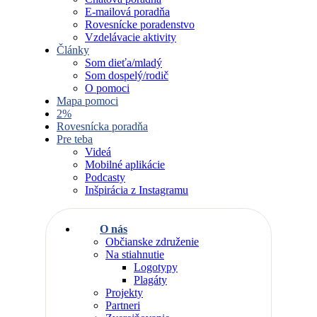
E-mailová poradňa
Rovesnícke poradenstvo
Vzdelávacie aktivity
Články
Som dieťa/mladý
Som dospelý/rodič
O pomoci
Mapa pomoci
2%
Rovesnícka poradňa
Pre teba
Videá
Mobilné aplikácie
Podcasty
Inšpirácia z Instagramu
O nás
Občianske združenie
Na stiahnutie
Logotypy
Plagáty
Projekty
Partneri