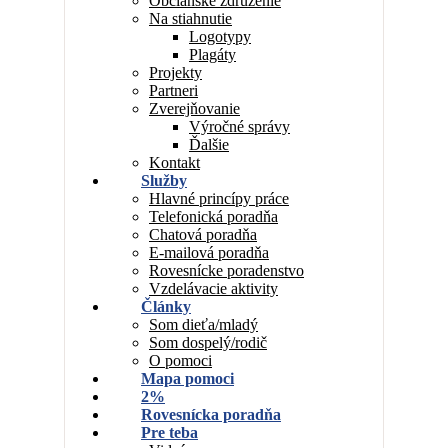
Občianske združenie
Na stiahnutie
Logotypy
Plagáty
Projekty
Partneri
Zverejňovanie
Výročné správy
Ďalšie
Kontakt
Služby
Hlavné princípy práce
Telefonická poradňa
Chatová poradňa
E-mailová poradňa
Rovesnícke poradenstvo
Vzdelávacie aktivity
Články
Som dieťa/mladý
Som dospelý/rodič
O pomoci
Mapa pomoci
2%
Rovesnícka poradňa
Pre teba