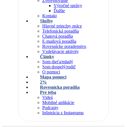
Zverejňovanie
Výročné správy
Ďalšie
Kontakt
Služby
Hlavné princípy práce
Telefonická poradňa
Chatová poradňa
E-mailová poradňa
Rovesnícke poradenstvo
Vzdelávacie aktivity
Články
Som dieťa/mladý
Som dospelý/rodič
O pomoci
Mapa pomoci
2%
Rovesnícka poradňa
Pre teba
Videá
Mobilné aplikácie
Podcasty
Inšpirácia z Instagramu