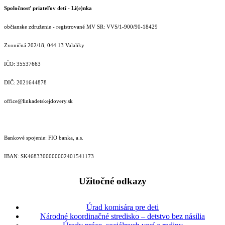
Spoločnosť priateľov detí - Li(e)nka
občianske združenie - registrované MV SR: VVS/1-900/90-18429
Zvoničná 202/18, 044 13 Valaliky
IČO: 35537663
DIČ: 2021644878
office@linkadetskejdovery.sk
Bankové spojenie: FIO banka, a.s.
IBAN: SK46833000000­02401541173
Užitočné odkazy
Úrad komisára pre deti
Národné koordinačné stredisko – detstvo bez násilia