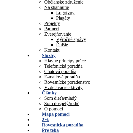
Občianske združenie
Na stiahnutie
Logotypy
Plagáty
Projekty
Partneri
Zverejňovanie
Výročné správy
Ďalšie
Kontakt
Služby
Hlavné princípy práce
Telefonická poradňa
Chatová poradňa
E-mailová poradňa
Rovesnícke poradenstvo
Vzdelávacie aktivity
Články
Som dieťa/mladý
Som dospelý/rodič
O pomoci
Mapa pomoci
2%
Rovesnícka poradňa
Pre teba