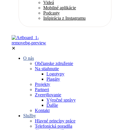
Videá
Mobilné aplikácie
Podcasty
Inšpirácia z Instagramu
✕
O nás
Občianske združenie
Na stiahnutie
Logotypy
Plagáty
Projekty
Partneri
Zverejňovanie
Výročné správy
Ďalšie
Kontakt
Služby
Hlavné princípy práce
Telefonická poradňa