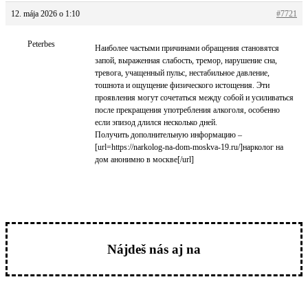
12. mája 2026 o 1:10
#7721
Peterbes
Наиболее частыми причинами обращения становятся
запой, выраженная слабость, тремор, нарушение сна,
тревога, учащенный пульс, нестабильное давление,
тошнота и ощущение физического истощения. Эти
проявления могут сочетаться между собой и усиливаться
после прекращения употребления алкоголя, особенно
если эпизод длился несколько дней.
Получить дополнительную информацию –
[url=https://narkolog-na-dom-moskva-19.ru/]нарколог на
дом анонимно в москве[/url]
Nájdeš nás aj na