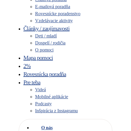
E-mailová poradňa
Rovesnícke poradenstvo
Vzdelávacie aktivity
Články / zaujímavosti
Deti / mladí
Dospelí / rodičia
O pomoci
Mapa pomoci
2%
Rovesnícka poradňa
Pre teba
Videá
Mobilné aplikácie
Podcasty
Inšpirácia z Instagramu
O nás