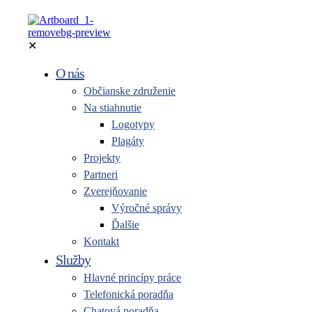
✕
O nás
Občianske združenie
Na stiahnutie
Logotypy
Plagáty
Projekty
Partneri
Zverejňovanie
Výročné správy
Ďalšie
Kontakt
Služby
Hlavné princípy práce
Telefonická poradňa
Chatová poradňa