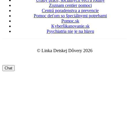
Úrady práce, sociálnych vecí a rodiny
Zoznam centier pomoci
Centrá poradenstva a prevencie
Pomoc deťom so špeciálnymi potrebami
Pomoc.sk
Kyberšikanovanie.sk
Psychiatria nie je na hlavu
© Linka Detskej Dôvery 2026