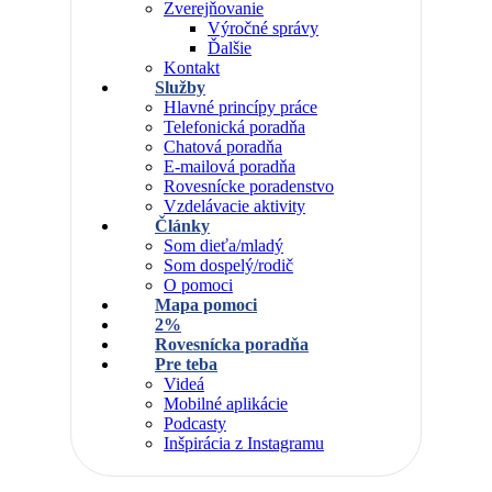
Zverejňovanie
Výročné správy
Ďalšie
Kontakt
Služby
Hlavné princípy práce
Telefonická poradňa
Chatová poradňa
E-mailová poradňa
Rovesnícke poradenstvo
Vzdelávacie aktivity
Články
Som dieťa/mladý
Som dospelý/rodič
O pomoci
Mapa pomoci
2%
Rovesnícka poradňa
Pre teba
Videá
Mobilné aplikácie
Podcasty
Inšpirácia z Instagramu