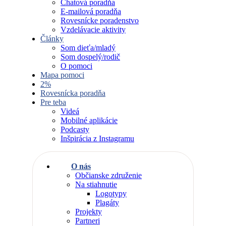
Chatová poradňa
E-mailová poradňa
Rovesnícke poradenstvo
Vzdelávacie aktivity
Články
Som dieťa/mladý
Som dospelý/rodič
O pomoci
Mapa pomoci
2%
Rovesnícka poradňa
Pre teba
Videá
Mobilné aplikácie
Podcasty
Inšpirácia z Instagramu
O nás
Občianske združenie
Na stiahnutie
Logotypy
Plagáty
Projekty
Partneri