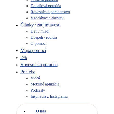
E-mailová poradňa
Rovesnícke poradenstvo
Vzdelávacie aktivity
Články / zaujímavosti
Deti / mladí
Dospelí / rodičia
O pomoci
Mapa pomoci
2%
Rovesnícka poradňa
Pre teba
Videá
Mobilné aplikácie
Podcasty
Inšpirácia z Instagramu
O nás