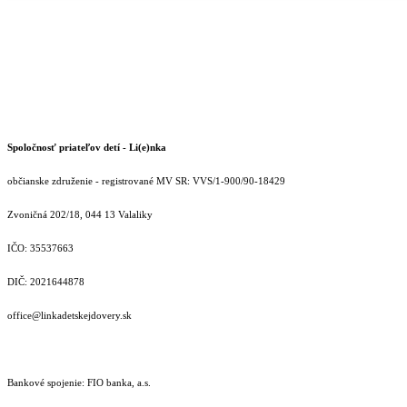
Spoločnosť priateľov detí - Li(e)nka
občianske združenie - registrované MV SR: VVS/1-900/90-18429
Zvoničná 202/18, 044 13 Valaliky
IČO: 35537663
DIČ: 2021644878
office@linkadetskejdovery.sk
Bankové spojenie: FIO banka, a.s.