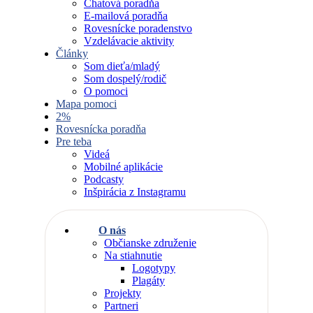
Chatová poradňa
E-mailová poradňa
Rovesnícke poradenstvo
Vzdelávacie aktivity
Články
Som dieťa/mladý
Som dospelý/rodič
O pomoci
Mapa pomoci
2%
Rovesnícka poradňa
Pre teba
Videá
Mobilné aplikácie
Podcasty
Inšpirácia z Instagramu
O nás
Občianske združenie
Na stiahnutie
Logotypy
Plagáty
Projekty
Partneri