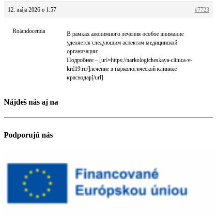
12. mája 2026 o 1:57
#7723
Rolandocemia
В рамках анонимного лечения особое внимание
уделяется следующим аспектам медицинской
организации:
Подробнее – [url=https://narkologicheskaya-clinica-v-
krd19.ru/]лечение в наркологической клинике
краснодар[/url]
Nájdeš nás aj na
Podporujú nás