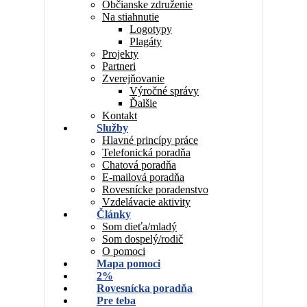
Občianske združenie
Na stiahnutie
Logotypy
Plagáty
Projekty
Partneri
Zverejňovanie
Výročné správy
Ďalšie
Kontakt
Služby
Hlavné princípy práce
Telefonická poradňa
Chatová poradňa
E-mailová poradňa
Rovesnícke poradenstvo
Vzdelávacie aktivity
Články
Som dieťa/mladý
Som dospelý/rodič
O pomoci
Mapa pomoci
2%
Rovesnícka poradňa
Pre teba