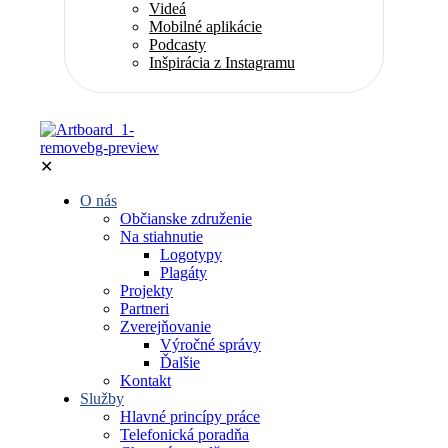
Videá
Mobilné aplikácie
Podcasty
Inšpirácia z Instagramu
✕
O nás
Občianske združenie
Na stiahnutie
Logotypy
Plagáty
Projekty
Partneri
Zverejňovanie
Výročné správy
Ďalšie
Kontakt
Služby
Hlavné princípy práce
Telefonická poradňa