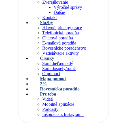
Zverejňovanie
Výročné správy
Ďalšie
Kontakt
Služby
Hlavné princípy práce
Telefonická poradňa
Chatová poradňa
E-mailová poradňa
Rovesnícke poradenstvo
Vzdelávacie aktivity
Články
Som dieťa/mladý
Som dospelý/rodič
O pomoci
Mapa pomoci
2%
Rovesnícka poradňa
Pre teba
Videá
Mobilné aplikácie
Podcasty
Inšpirácia z Instagramu