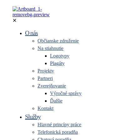
✕
O nás
Občianske združenie
Na stiahnutie
Logotypy
Plagáty
Projekty
Partneri
Zverejňovanie
Výročné správy
Ďalšie
Kontakt
Služby
Hlavné princípy práce
Telefonická poradňa
Chatová poradňa