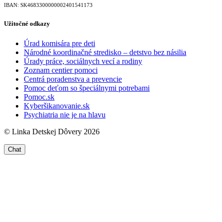
IBAN: SK46833000000­02401541173
Užitočné odkazy
Úrad komisára pre deti
Národné koordinačné stredisko – detstvo bez násilia
Úrady práce, sociálnych vecí a rodiny
Zoznam centier pomoci
Centrá poradenstva a prevencie
Pomoc deťom so špeciálnymi potrebami
Pomoc.sk
Kyberšikanovanie.sk
Psychiatria nie je na hlavu
© Linka Detskej Dôvery 2026