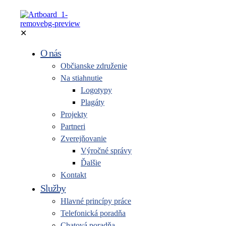
✕
O nás
Občianske združenie
Na stiahnutie
Logotypy
Plagáty
Projekty
Partneri
Zverejňovanie
Výročné správy
Ďalšie
Kontakt
Služby
Hlavné princípy práce
Telefonická poradňa
Chatová poradňa