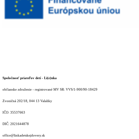
Spoločnosť priateľov detí - Li(e)nka
občianske združenie - registrované MV SR: VVS/1-900/90-18429
Zvoničná 202/18, 044 13 Valaliky
IČO: 35537663
DIČ: 2021644878
office@linkadetskejdovery.sk