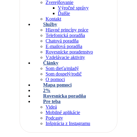
Zverejňovanie
Výročné správy
Ďalšie
Kontakt
Služby
Hlavné princípy práce
Telefonická poradňa
Chatová poradňa
E-mailová poradňa
Rovesnícke poradenstvo
Vzdelávacie aktivity
Články
Som dieťa/mladý
Som dospelý/rodič
O pomoci
Mapa pomoci
2%
Rovesnícka poradňa
Pre teba
Videá
Mobilné aplikácie
Podcasty
Inšpirácia z Instagramu