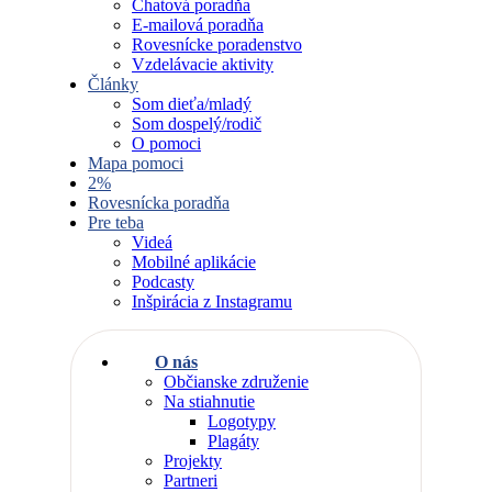
Chatová poradňa
E-mailová poradňa
Rovesnícke poradenstvo
Vzdelávacie aktivity
Články
Som dieťa/mladý
Som dospelý/rodič
O pomoci
Mapa pomoci
2%
Rovesnícka poradňa
Pre teba
Videá
Mobilné aplikácie
Podcasty
Inšpirácia z Instagramu
O nás
Občianske združenie
Na stiahnutie
Logotypy
Plagáty
Projekty
Partneri