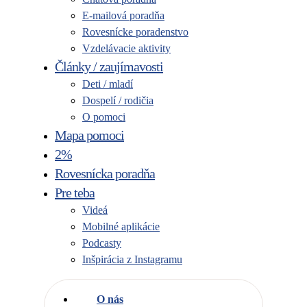
E-mailová poradňa
Rovesnícke poradenstvo
Vzdelávacie aktivity
Články / zaujímavosti
Deti / mladí
Dospelí / rodičia
O pomoci
Mapa pomoci
2%
Rovesnícka poradňa
Pre teba
Videá
Mobilné aplikácie
Podcasty
Inšpirácia z Instagramu
O nás