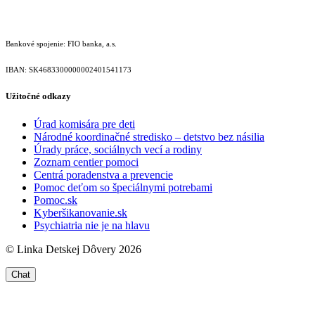
Bankové spojenie: FIO banka, a.s.
IBAN: SK46833000000­02401541173
Užitočné odkazy
Úrad komisára pre deti
Národné koordinačné stredisko – detstvo bez násilia
Úrady práce, sociálnych vecí a rodiny
Zoznam centier pomoci
Centrá poradenstva a prevencie
Pomoc deťom so špeciálnymi potrebami
Pomoc.sk
Kyberšikanovanie.sk
Psychiatria nie je na hlavu
© Linka Detskej Dôvery 2026