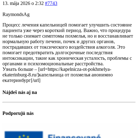
13. mája 2026 o 2:32
#7743
RaymondsAg
Процесс лечения капельницей помогает улучшить состояние
пациента уже через короткий период. Важно, что процедура
не только снимает симптомы похмелья, но и восстанавливает
нормальную работу печени, почек и других органов,
пострадавших от токсического воздействия алкоголя. Это
помогает предотвратить долгосрочные последствия
интоксикации, такие как хроническая усталость, проблемы с
органами и психоэмоциональные расстройства.
Узнать больше – [url=https://kapelnicza-ot-pokhmelya-
ekaterinburg-8.ru/]капельница от похмелья анонимно
екатеринбург[/url]
Nájdeš nás aj na
Podporujú nás