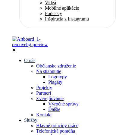
Videá
Mobilné aplikácie
Podcasty
Inšpirácia z Instagramu
✕
O nás
Občianske združenie
Na stiahnutie
Logotypy
Plagáty
Projekty
Partneri
Zverejňovanie
Výročné správy
Ďalšie
Kontakt
Služby
Hlavné princípy práce
Telefonická poradňa