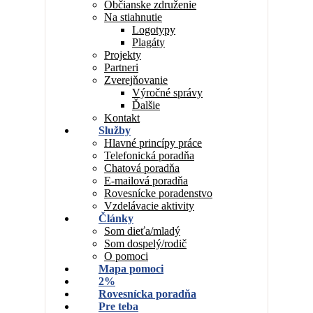
Občianske združenie
Na stiahnutie
Logotypy
Plagáty
Projekty
Partneri
Zverejňovanie
Výročné správy
Ďalšie
Kontakt
Služby
Hlavné princípy práce
Telefonická poradňa
Chatová poradňa
E-mailová poradňa
Rovesnícke poradenstvo
Vzdelávacie aktivity
Články
Som dieťa/mladý
Som dospelý/rodič
O pomoci
Mapa pomoci
2%
Rovesnícka poradňa
Pre teba