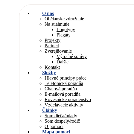
O nás
Občianske združenie
Na stiahnutie
Logotypy
Plagáty
Projekty
Partneri
Zverejňovanie
Výročné správy
Ďalšie
Kontakt
Služby
Hlavné princípy práce
Telefonická poradňa
Chatová poradňa
E-mailová poradňa
Rovesnícke poradenstvo
Vzdelávacie aktivity
Články
Som dieťa/mladý
Som dospelý/rodič
O pomoci
Mapa pomoci