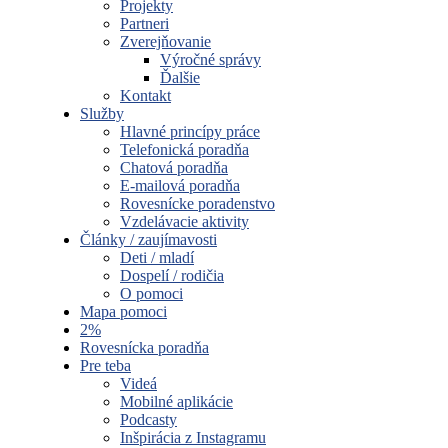
Projekty
Partneri
Zverejňovanie
Výročné správy
Ďalšie
Kontakt
Služby
Hlavné princípy práce
Telefonická poradňa
Chatová poradňa
E-mailová poradňa
Rovesnícke poradenstvo
Vzdelávacie aktivity
Články / zaujímavosti
Deti / mladí
Dospelí / rodičia
O pomoci
Mapa pomoci
2%
Rovesnícka poradňa
Pre teba
Videá
Mobilné aplikácie
Podcasty
Inšpirácia z Instagramu