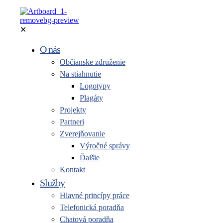
✕
O nás
Občianske združenie
Na stiahnutie
Logotypy
Plagáty
Projekty
Partneri
Zverejňovanie
Výročné správy
Ďalšie
Kontakt
Služby
Hlavné princípy práce
Telefonická poradňa
Chatová poradňa