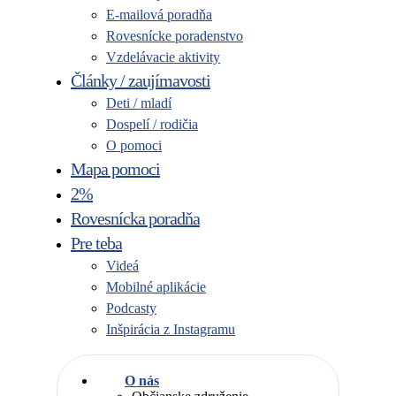
E-mailová poradňa
Rovesnícke poradenstvo
Vzdelávacie aktivity
Články / zaujímavosti
Deti / mladí
Dospelí / rodičia
O pomoci
Mapa pomoci
2%
Rovesnícka poradňa
Pre teba
Videá
Mobilné aplikácie
Podcasty
Inšpirácia z Instagramu
O nás