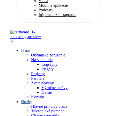
Videá
Mobilné aplikácie
Podcasty
Inšpirácia z Instagramu
✕
O nás
Občianske združenie
Na stiahnutie
Logotypy
Plagáty
Projekty
Partneri
Zverejňovanie
Výročné správy
Ďalšie
Kontakt
Služby
Hlavné princípy práce
Telefonická poradňa
Chatová poradňa