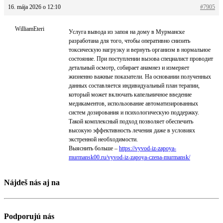
16. mája 2026 o 12:10
#7905
WilliamEteri
Услуга вывода из запоя на дому в Мурманске
разработана для того, чтобы оперативно снизить
токсическую нагрузку и вернуть организм в нормальное
состояние. При поступлении вызова специалист проводит
детальный осмотр, собирает анамнез и измеряет
жизненно важные показатели. На основании полученных
данных составляется индивидуальный план терапии,
который может включать капельничное введение
медикаментов, использование автоматизированных
систем дозирования и психологическую поддержку.
Такой комплексный подход позволяет обеспечить
высокую эффективность лечения даже в условиях
экстренной необходимости.
Выяснить больше –
https://vyvod-iz-zapoya-
murmansk00.ru/vyvod-iz-zapoya-czena-murmansk/
Nájdeš nás aj na
Podporujú nás