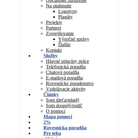
Občianske združenie
Na stiahnutie
Logotypy
Plagáty
Projekty
Partneri
Zverejňovanie
Výročné správy
Ďalšie
Kontakt
Služby
Hlavné princípy práce
Telefonická poradňa
Chatová poradňa
E-mailová poradňa
Rovesnícke poradenstvo
Vzdelávacie aktivity
Články
Som dieťa/mladý
Som dospelý/rodič
O pomoci
Mapa pomoci
2%
Rovesnícka poradňa
Pre teba