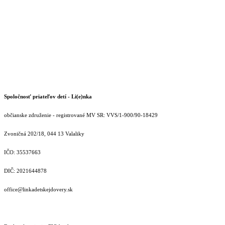
Spoločnosť priateľov detí - Li(e)nka
občianske združenie - registrované MV SR: VVS/1-900/90-18429
Zvoničná 202/18, 044 13 Valaliky
IČO: 35537663
DIČ: 2021644878
office@linkadetskejdovery.sk