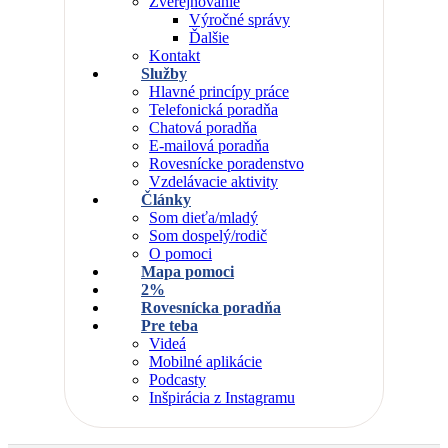
Zverejňovanie
Výročné správy
Ďalšie
Kontakt
Služby
Hlavné princípy práce
Telefonická poradňa
Chatová poradňa
E-mailová poradňa
Rovesnícke poradenstvo
Vzdelávacie aktivity
Články
Som dieťa/mladý
Som dospelý/rodič
O pomoci
Mapa pomoci
2%
Rovesnícka poradňa
Pre teba
Videá
Mobilné aplikácie
Podcasty
Inšpirácia z Instagramu