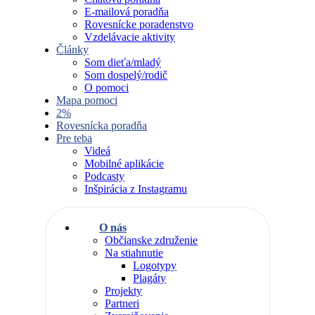
E-mailová poradňa
Rovesnícke poradenstvo
Vzdelávacie aktivity
Články
Som dieťa/mladý
Som dospelý/rodič
O pomoci
Mapa pomoci
2%
Rovesnícka poradňa
Pre teba
Videá
Mobilné aplikácie
Podcasty
Inšpirácia z Instagramu
O nás
Občianske združenie
Na stiahnutie
Logotypy
Plagáty
Projekty
Partneri