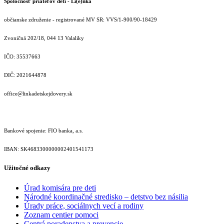
Spoločnosť priateľov detí - Li(e)nka
občianske združenie - registrované MV SR: VVS/1-900/90-18429
Zvoničná 202/18, 044 13 Valaliky
IČO: 35537663
DIČ: 2021644878
office@linkadetskejdovery.sk
Bankové spojenie: FIO banka, a.s.
IBAN: SK46833000000­02401541173
Užitočné odkazy
Úrad komisára pre deti
Národné koordinačné stredisko – detstvo bez násilia
Úrady práce, sociálnych vecí a rodiny
Zoznam centier pomoci
Centrá poradenstva a prevencie