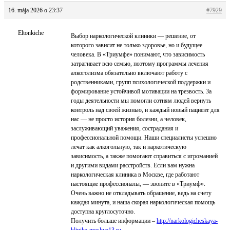
16. mája 2026 o 23:37
#7929
Eltonkiche
Выбор наркологической клиники — решение, от
которого зависит не только здоровье, но и будущее
человека. В «Триумфе» понимают, что зависимость
затрагивает всю семью, поэтому программы лечения
алкоголизма обязательно включают работу с
родственниками, групп психологической поддержки и
формирование устойчивой мотивации на трезвость. За
годы деятельности мы помогли сотням людей вернуть
контроль над своей жизнью, и каждый новый пациент для
нас — не просто история болезни, а человек,
заслуживающий уважения, сострадания и
профессиональной помощи. Наши специалисты успешно
лечат как алкогольную, так и наркотическую
зависимость, а также помогают справиться с игроманией
и другими видами расстройств. Если вам нужна
наркологическая клиника в Москве, где работают
настоящие профессионалы, — звоните в «Триумф».
Очень важно не откладывать обращение, ведь на счету
каждая минута, и наша скорая наркологическая помощь
доступна круглосуточно.
Получить больше информации –
http://narkologicheskaya-