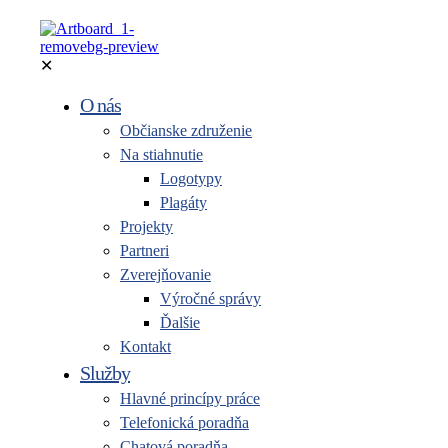
✕
O nás
Občianske združenie
Na stiahnutie
Logotypy
Plagáty
Projekty
Partneri
Zverejňovanie
Výročné správy
Ďalšie
Kontakt
Služby
Hlavné princípy práce
Telefonická poradňa
Chatová poradňa