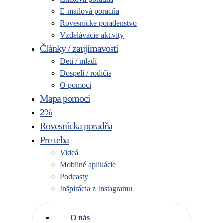
E-mailová poradňa
Rovesnícke poradenstvo
Vzdelávacie aktivity
Články / zaujímavosti
Deti / mladí
Dospelí / rodičia
O pomoci
Mapa pomoci
2%
Rovesnícka poradňa
Pre teba
Videá
Mobilné aplikácie
Podcasty
Inšpirácia z Instagramu
O nás