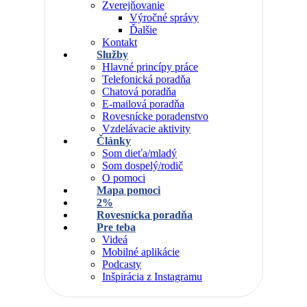
Zverejňovanie
Výročné správy
Ďalšie
Kontakt
Služby
Hlavné princípy práce
Telefonická poradňa
Chatová poradňa
E-mailová poradňa
Rovesnícke poradenstvo
Vzdelávacie aktivity
Články
Som dieťa/mladý
Som dospelý/rodič
O pomoci
Mapa pomoci
2%
Rovesnícka poradňa
Pre teba
Videá
Mobilné aplikácie
Podcasty
Inšpirácia z Instagramu