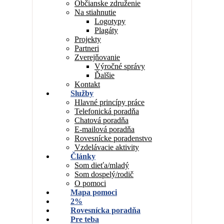
Občianske združenie
Na stiahnutie
Logotypy
Plagáty
Projekty
Partneri
Zverejňovanie
Výročné správy
Ďalšie
Kontakt
Služby
Hlavné princípy práce
Telefonická poradňa
Chatová poradňa
E-mailová poradňa
Rovesnícke poradenstvo
Vzdelávacie aktivity
Články
Som dieťa/mladý
Som dospelý/rodič
O pomoci
Mapa pomoci
2%
Rovesnícka poradňa
Pre teba