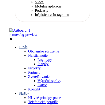
Videá
Mobilné aplikácie
Podcasty
Inšpirácia z Instagramu
✕
O nás
Občianske združenie
Na stiahnutie
Logotypy
Plagáty
Projekty
Partneri
Zverejňovanie
Výročné správy
Ďalšie
Kontakt
Služby
Hlavné princípy práce
Telefonická poradňa