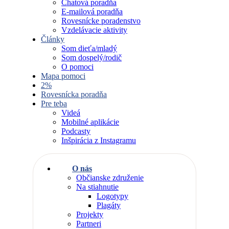
Chatová poradňa
E-mailová poradňa
Rovesnícke poradenstvo
Vzdelávacie aktivity
Články
Som dieťa/mladý
Som dospelý/rodič
O pomoci
Mapa pomoci
2%
Rovesnícka poradňa
Pre teba
Videá
Mobilné aplikácie
Podcasty
Inšpirácia z Instagramu
O nás
Občianske združenie
Na stiahnutie
Logotypy
Plagáty
Projekty
Partneri