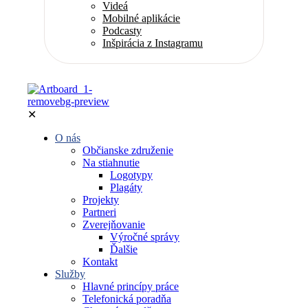
Videá
Mobilné aplikácie
Podcasty
Inšpirácia z Instagramu
✕
O nás
Občianske združenie
Na stiahnutie
Logotypy
Plagáty
Projekty
Partneri
Zverejňovanie
Výročné správy
Ďalšie
Kontakt
Služby
Hlavné princípy práce
Telefonická poradňa