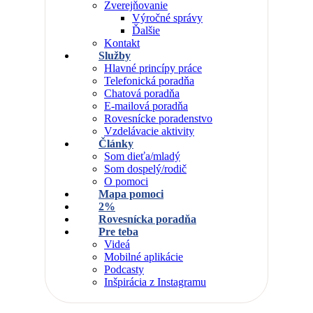
Zverejňovanie
Výročné správy
Ďalšie
Kontakt
Služby
Hlavné princípy práce
Telefonická poradňa
Chatová poradňa
E-mailová poradňa
Rovesnícke poradenstvo
Vzdelávacie aktivity
Články
Som dieťa/mladý
Som dospelý/rodič
O pomoci
Mapa pomoci
2%
Rovesnícka poradňa
Pre teba
Videá
Mobilné aplikácie
Podcasty
Inšpirácia z Instagramu