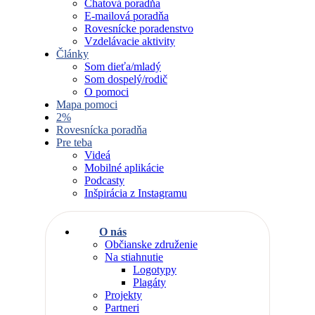
Chatová poradňa
E-mailová poradňa
Rovesnícke poradenstvo
Vzdelávacie aktivity
Články
Som dieťa/mladý
Som dospelý/rodič
O pomoci
Mapa pomoci
2%
Rovesnícka poradňa
Pre teba
Videá
Mobilné aplikácie
Podcasty
Inšpirácia z Instagramu
O nás
Občianske združenie
Na stiahnutie
Logotypy
Plagáty
Projekty
Partneri