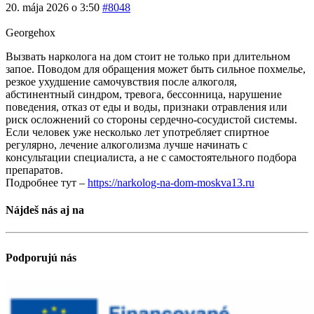
20. mája 2026 o 3:50
#8048
Georgehox
Вызвать нарколога на дом стоит не только при длительном
запое. Поводом для обращения может быть сильное похмелье,
резкое ухудшение самочувствия после алкоголя,
абстинентный синдром, тревога, бессонница, нарушение
поведения, отказ от еды и воды, признаки отравления или
риск осложнений со стороны сердечно-сосудистой системы.
Если человек уже несколько лет употребляет спиртное
регулярно, лечение алкоголизма лучше начинать с
консультации специалиста, а не с самостоятельного подбора
препаратов.
Подробнее тут –
https://narkolog-na-dom-moskva13.ru
Nájdeš nás aj na
Podporujú nás