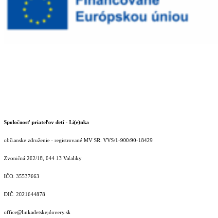
Spoločnosť priateľov detí - Li(e)nka
občianske združenie - registrované MV SR: VVS/1-900/90-18429
Zvoničná 202/18, 044 13 Valaliky
IČO: 35537663
DIČ: 2021644878
office@linkadetskejdovery.sk