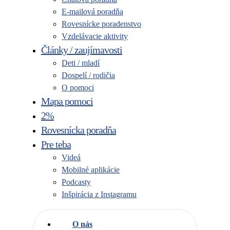
E-mailová poradňa
Rovesnícke poradenstvo
Vzdelávacie aktivity
Články / zaujímavosti
Deti / mladí
Dospelí / rodičia
O pomoci
Mapa pomoci
2%
Rovesnícka poradňa
Pre teba
Videá
Mobilné aplikácie
Podcasty
Inšpirácia z Instagramu
O nás