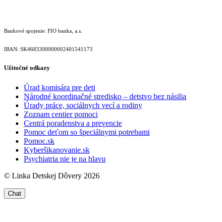
Bankové spojenie: FIO banka, a.s.
IBAN: SK46833000000­02401541173
Užitočné odkazy
Úrad komisára pre deti
Národné koordinačné stredisko – detstvo bez násilia
Úrady práce, sociálnych vecí a rodiny
Zoznam centier pomoci
Centrá poradenstva a prevencie
Pomoc deťom so špeciálnymi potrebami
Pomoc.sk
Kyberšikanovanie.sk
Psychiatria nie je na hlavu
© Linka Detskej Dôvery 2026