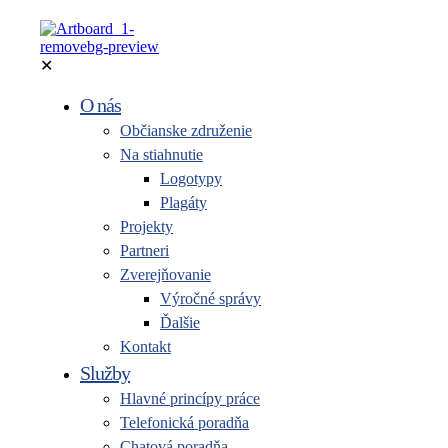
✕
O nás
Občianske združenie
Na stiahnutie
Logotypy
Plagáty
Projekty
Partneri
Zverejňovanie
Výročné správy
Ďalšie
Kontakt
Služby
Hlavné princípy práce
Telefonická poradňa
Chatová poradňa