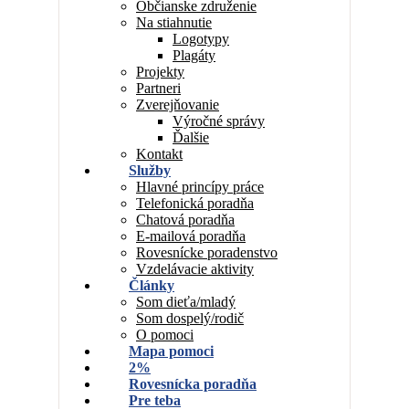
Občianske združenie
Na stiahnutie
Logotypy
Plagáty
Projekty
Partneri
Zverejňovanie
Výročné správy
Ďalšie
Kontakt
Služby
Hlavné princípy práce
Telefonická poradňa
Chatová poradňa
E-mailová poradňa
Rovesnícke poradenstvo
Vzdelávacie aktivity
Články
Som dieťa/mladý
Som dospelý/rodič
O pomoci
Mapa pomoci
2%
Rovesnícka poradňa
Pre teba