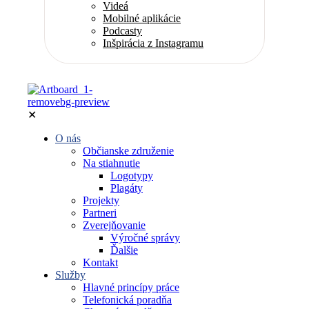
Videá
Mobilné aplikácie
Podcasty
Inšpirácia z Instagramu
✕
O nás
Občianske združenie
Na stiahnutie
Logotypy
Plagáty
Projekty
Partneri
Zverejňovanie
Výročné správy
Ďalšie
Kontakt
Služby
Hlavné princípy práce
Telefonická poradňa