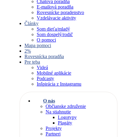
Chatová poradňa
E-mailová poradňa
Rovesnícke poradenstvo
Vzdelávacie aktivity
Články
Som dieťa/mladý
Som dospelý/rodič
O pomoci
Mapa pomoci
2%
Rovesnícka poradňa
Pre teba
Videá
Mobilné aplikácie
Podcasty
Inšpirácia z Instagramu
O nás
Občianske združenie
Na stiahnutie
Logotypy
Plagáty
Projekty
Partneri