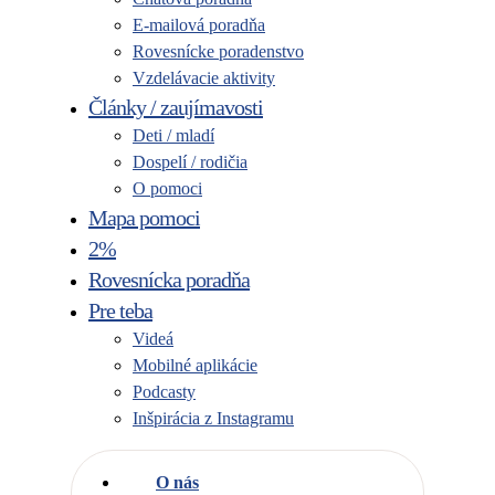
E-mailová poradňa
Rovesnícke poradenstvo
Vzdelávacie aktivity
Články / zaujímavosti
Deti / mladí
Dospelí / rodičia
O pomoci
Mapa pomoci
2%
Rovesnícka poradňa
Pre teba
Videá
Mobilné aplikácie
Podcasty
Inšpirácia z Instagramu
O nás