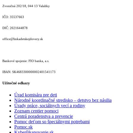
Zvoničná 202/18, 044 13 Valaliky
IČO: 35537663
DIČ: 2021644878
office@linkadetskejdovery.sk
Bankové spojenie: FIO banka, a.s.
IBAN: SK46833000000­02401541173
Užitočné odkazy
Úrad komisára pre deti
Národné koordinačné stredisko – detstvo bez násilia
Úrady práce, sociálnych vecí a rodiny
Zoznam centier pomoci
Centrá poradenstva a prevencie
Pomoc deťom so špeciálnymi potrebami
Pomoc.sk
Kyberšikanovanie.sk