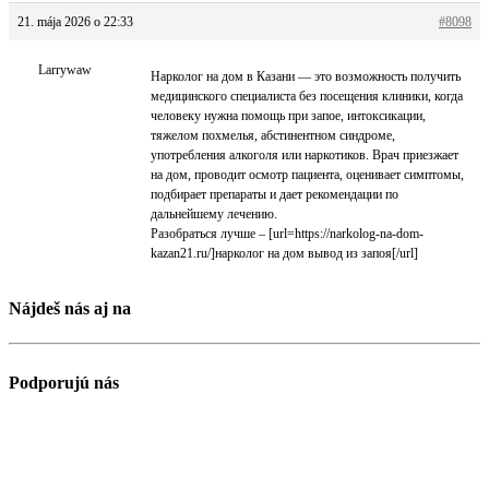
21. mája 2026 o 22:33
#8098
Larrywaw
Нарколог на дом в Казани — это возможность получить
медицинского специалиста без посещения клиники, когда
человеку нужна помощь при запое, интоксикации,
тяжелом похмелья, абстинентном синдроме,
употребления алкоголя или наркотиков. Врач приезжает
на дом, проводит осмотр пациента, оценивает симптомы,
подбирает препараты и дает рекомендации по
дальнейшему лечению.
Разобраться лучше – [url=https://narkolog-na-dom-
kazan21.ru/]нарколог на дом вывод из запоя[/url]
Nájdeš nás aj na
Podporujú nás