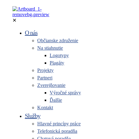
✕
O nás
Občianske združenie
Na stiahnutie
Logotypy
Plagáty
Projekty
Partneri
Zverejňovanie
Výročné správy
Ďalšie
Kontakt
Služby
Hlavné princípy práce
Telefonická poradňa
Chatová poradňa