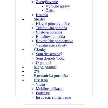
Zverejňovanie
Výročné správy
Ďalšie
Kontakt
Služby
Hlavné princípy práce
Telefonická poradňa
Chatová poradňa
E-mailová poradňa
Rovesnícke poradenstvo
Vzdelávacie aktivity
Články
Som dieťa/mladý
Som dospelý/rodič
O pomoci
Mapa pomoci
2%
Rovesnícka poradňa
Pre teba
Videá
Mobilné aplikácie
Podcasty
Inšpirácia z Instagramu