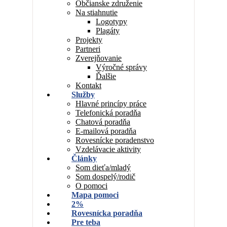
Občianske združenie
Na stiahnutie
Logotypy
Plagáty
Projekty
Partneri
Zverejňovanie
Výročné správy
Ďalšie
Kontakt
Služby
Hlavné princípy práce
Telefonická poradňa
Chatová poradňa
E-mailová poradňa
Rovesnícke poradenstvo
Vzdelávacie aktivity
Články
Som dieťa/mladý
Som dospelý/rodič
O pomoci
Mapa pomoci
2%
Rovesnícka poradňa
Pre teba