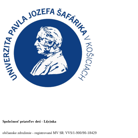
Spoločnosť priateľov detí - Li(e)nka
občianske združenie - registrované MV SR: VVS/1-900/90-18429