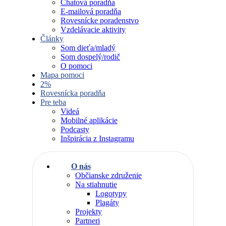
Chatová poradňa
E-mailová poradňa
Rovesnícke poradenstvo
Vzdelávacie aktivity
Články
Som dieťa/mladý
Som dospelý/rodič
O pomoci
Mapa pomoci
2%
Rovesnícka poradňa
Pre teba
Videá
Mobilné aplikácie
Podcasty
Inšpirácia z Instagramu
O nás
Občianske združenie
Na stiahnutie
Logotypy
Plagáty
Projekty
Partneri