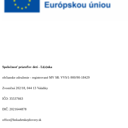
Spoločnosť priateľov detí - Li(e)nka
občianske združenie - registrované MV SR: VVS/1-900/90-18429
Zvoničná 202/18, 044 13 Valaliky
IČO: 35537663
DIČ: 2021644878
office@linkadetskejdovery.sk