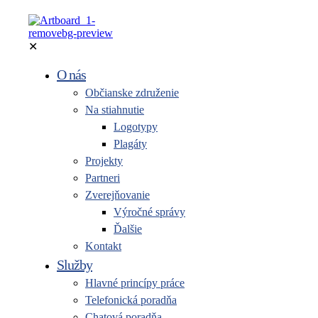
✕
O nás
Občianske združenie
Na stiahnutie
Logotypy
Plagáty
Projekty
Partneri
Zverejňovanie
Výročné správy
Ďalšie
Kontakt
Služby
Hlavné princípy práce
Telefonická poradňa
Chatová poradňa