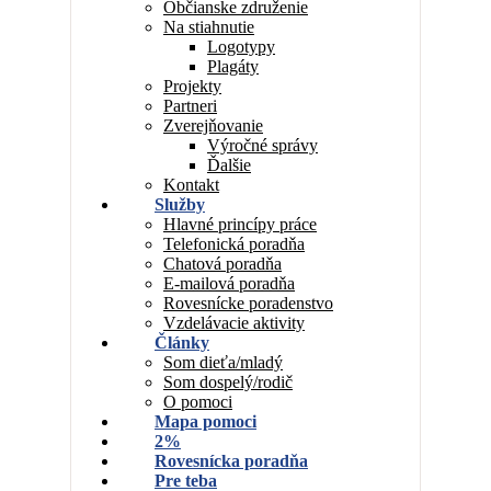
Občianske združenie
Na stiahnutie
Logotypy
Plagáty
Projekty
Partneri
Zverejňovanie
Výročné správy
Ďalšie
Kontakt
Služby
Hlavné princípy práce
Telefonická poradňa
Chatová poradňa
E-mailová poradňa
Rovesnícke poradenstvo
Vzdelávacie aktivity
Články
Som dieťa/mladý
Som dospelý/rodič
O pomoci
Mapa pomoci
2%
Rovesnícka poradňa
Pre teba