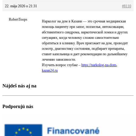
22. mája 2026 o 21:31
#8110
RobertToops
Нарколог на дом в Казани — это срочная медицинская
помощь пациенту при запое, похмелья, интоксикации,
абстинентного синдрома, наркотической ломки и других
ситуациях, когда человеку сложно самостоятельно
обратиться в клинику. Врач приезжает на дом, проводит
осмотр, диагностику состояния, подбирает препараты,
ставит капельница и дает рекомендации по дальнейшему
лечению зависимости.
Изучить вопрос глубже –
https://narkolog-na-dom-
kazan24.ru
Nájdeš nás aj na
Podporujú nás