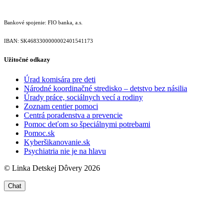
Bankové spojenie: FIO banka, a.s.
IBAN: SK46833000000­02401541173
Užitočné odkazy
Úrad komisára pre deti
Národné koordinačné stredisko – detstvo bez násilia
Úrady práce, sociálnych vecí a rodiny
Zoznam centier pomoci
Centrá poradenstva a prevencie
Pomoc deťom so špeciálnymi potrebami
Pomoc.sk
Kyberšikanovanie.sk
Psychiatria nie je na hlavu
© Linka Detskej Dôvery 2026