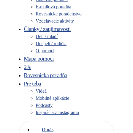
E-mailová poradňa
Rovesnícke poradenstvo
Vzdelávacie aktivity
Články / zaujímavosti
Deti / mladí
Dospelí / rodičia
O pomoci
Mapa pomoci
2%
Rovesnícka poradňa
Pre teba
Videá
Mobilné aplikácie
Podcasty
Inšpirácia z Instagramu
O nás