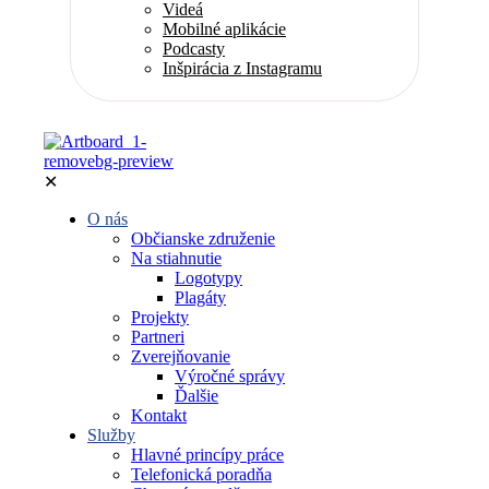
Videá
Mobilné aplikácie
Podcasty
Inšpirácia z Instagramu
✕
O nás
Občianske združenie
Na stiahnutie
Logotypy
Plagáty
Projekty
Partneri
Zverejňovanie
Výročné správy
Ďalšie
Kontakt
Služby
Hlavné princípy práce
Telefonická poradňa