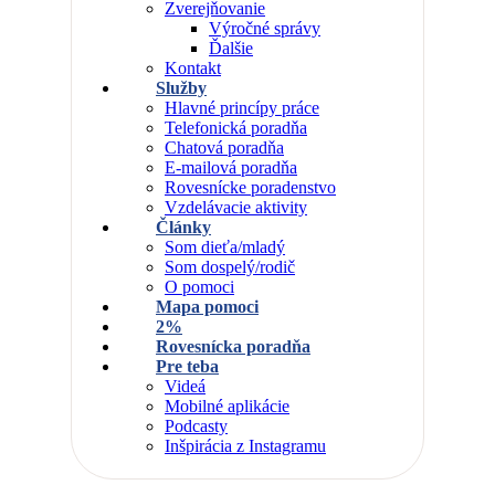
Zverejňovanie
Výročné správy
Ďalšie
Kontakt
Služby
Hlavné princípy práce
Telefonická poradňa
Chatová poradňa
E-mailová poradňa
Rovesnícke poradenstvo
Vzdelávacie aktivity
Články
Som dieťa/mladý
Som dospelý/rodič
O pomoci
Mapa pomoci
2%
Rovesnícka poradňa
Pre teba
Videá
Mobilné aplikácie
Podcasty
Inšpirácia z Instagramu