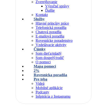
Zverejňovanie
Výročné správy
Ďalšie
Kontakt
Služby
Hlavné princípy práce
Telefonická poradňa
Chatová poradňa
E-mailová poradňa
Rovesnícke poradenstvo
Vzdelávacie aktivity
Články
Som dieťa/mladý
Som dospelý/rodič
O pomoci
Mapa pomoci
2%
Rovesnícka poradňa
Pre teba
Videá
Mobilné aplikácie
Podcasty
Inšpirácia z Instagramu