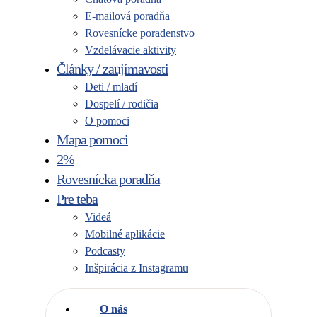
E-mailová poradňa
Rovesnícke poradenstvo
Vzdelávacie aktivity
Články / zaujímavosti
Deti / mladí
Dospelí / rodičia
O pomoci
Mapa pomoci
2%
Rovesnícka poradňa
Pre teba
Videá
Mobilné aplikácie
Podcasty
Inšpirácia z Instagramu
O nás