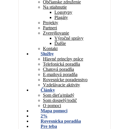
Občianske združenie
Na stiahnutie
Logotypy
Plagáty
Projekty
Partneri
Zverejňovanie
Výročné správy
Ďalšie
Kontakt
Služby
Hlavné princípy práce
Telefonická poradňa
Chatová poradňa
E-mailová poradňa
Rovesnícke poradenstvo
Vzdelávacie aktivity
Články
Som dieťa/mladý
Som dospelý/rodič
O pomoci
Mapa pomoci
2%
Rovesnícka poradňa
Pre teba