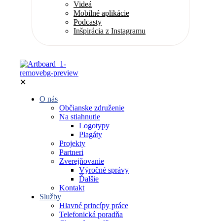
Videá
Mobilné aplikácie
Podcasty
Inšpirácia z Instagramu
✕
O nás
Občianske združenie
Na stiahnutie
Logotypy
Plagáty
Projekty
Partneri
Zverejňovanie
Výročné správy
Ďalšie
Kontakt
Služby
Hlavné princípy práce
Telefonická poradňa