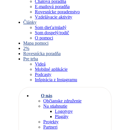
Chatová poradňa
E-mailová poradňa
Rovesnícke poradenstvo
Vzdelávacie aktivity
Články
Som dieťa/mladý
Som dospelý/rodič
O pomoci
Mapa pomoci
2%
Rovesnícka poradňa
Pre teba
Videá
Mobilné aplikácie
Podcasty
Inšpirácia z Instagramu
O nás
Občianske združenie
Na stiahnutie
Logotypy
Plagáty
Projekty
Partneri