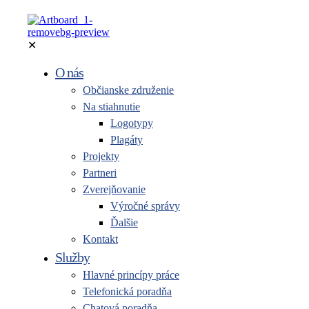
✕
O nás
Občianske združenie
Na stiahnutie
Logotypy
Plagáty
Projekty
Partneri
Zverejňovanie
Výročné správy
Ďalšie
Kontakt
Služby
Hlavné princípy práce
Telefonická poradňa
Chatová poradňa