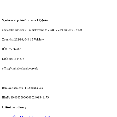
Spoločnosť priateľov detí - Li(e)nka
občianske združenie - registrované MV SR: VVS/1-900/90-18429
Zvoničná 202/18, 044 13 Valaliky
IČO: 35537663
DIČ: 2021644878
office@linkadetskejdovery.sk
Bankové spojenie: FIO banka, a.s.
IBAN: SK46833000000­02401541173
Užitočné odkazy