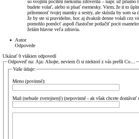
so svojimi pocitmi niekomu zdôverila – napr. už priamo
budete volať, alebo si písať esemesky. Viem, že ti to úpl
prítomnosť tvojej mamky a sestry, ale skúsila by som sa
že by ste si pravidelne, hoc aj dvakrát denne volali cez v
pomohlo pomôcť aspoň čiastočne potlačiť pocit osamelos
želám hlavne veľa zdravia.
Autor
Odpovede
Ukázať 0 vlákien odpovedí
Odpoveď na: Aja: Ahojte, neviem či si niektorí z vás prešli Co…
Vaše údaje:
Meno (povinné):
Mail (nebude zverejnený) (nepovinné - ak však chcete dostávať