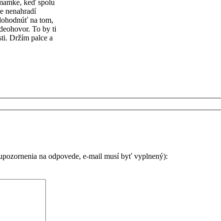
 mamke, keď spolu
ne nenahradí
 dohodnúť na tom,
ideohovor. To by ti
ti. Držím palce a
 upozornenia na odpovede, e-mail musí byť vyplnený):