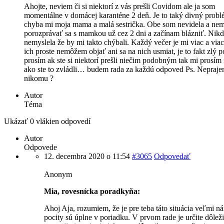
Ahojte, neviem či si niektorí z vás prešli Covidom ale ja som
momentálne v domácej karanténe 2 deň. Je to taký divný probl
chyba mi moja mama a malá sestrička. Obe som nevidela a nem
porozprávať sa s mamkou už cez 2 dni a začínam blázniť. Nikd
nemyslela že by mi takto chýbali. Každý večer je mi viac a via
ich proste nemôžem objať ani sa na nich usmiat, je to fakt zlý p
prosím ak ste si niektorí prešli niečim podobným tak mi prosím 
ako ste to zvládli… budem rada za každú odpoved Ps. Neprajem
nikomu ?
Autor
Téma
Ukázať 0 vlákien odpovedí
Autor
Odpovede
12. decembra 2020 o 11:54
#3065
Odpovedať
Anonym
Mia, rovesnícka poradkyňa:
Ahoj Aja, rozumiem, že je pre teba táto situácia veľmi ná
pocity sú úplne v poriadku. V prvom rade je určite dôležit