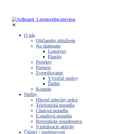
✕
O nás
Občianske združenie
Na stiahnutie
Logotypy
Plagáty
Projekty
Partneri
Zverejňovanie
Výročné správy
Ďalšie
Kontakt
Služby
Hlavné princípy práce
Telefonická poradňa
Chatová poradňa
E-mailová poradňa
Rovesnícke poradenstvo
Vzdelávacie aktivity
Články / zaujímavosti