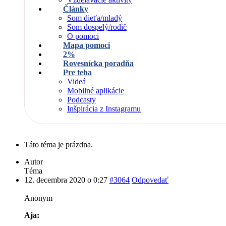
Články
Som dieťa/mladý
Som dospelý/rodič
O pomoci
Mapa pomoci
2%
Rovesnícka poradňa
Pre teba
Videá
Mobilné aplikácie
Podcasty
Inšpirácia z Instagramu
Táto téma je prázdna.
Autor
Téma
12. decembra 2020 o 0:27
#3064
Odpovedať
Anonym
Aja: