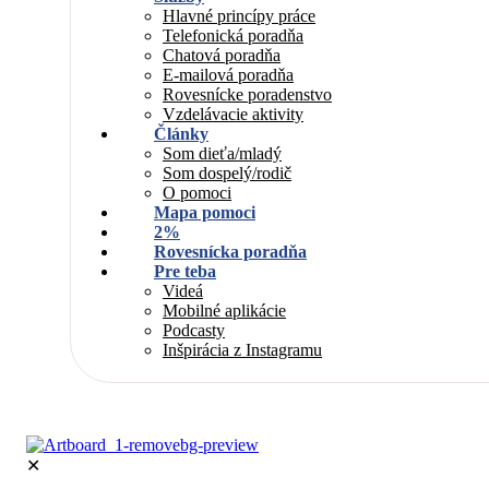
Hlavné princípy práce
Telefonická poradňa
Chatová poradňa
E-mailová poradňa
Rovesnícke poradenstvo
Vzdelávacie aktivity
Články
Som dieťa/mladý
Som dospelý/rodič
O pomoci
Mapa pomoci
2%
Rovesnícka poradňa
Pre teba
Videá
Mobilné aplikácie
Podcasty
Inšpirácia z Instagramu
✕