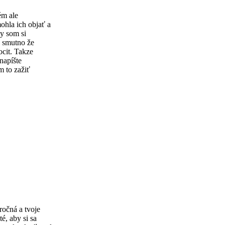
ém ale
ohla ich objať a
y som si
c smutno že
ocit. Takze
napíšte
 to zažiť
ročná a tvoje
é, aby si sa