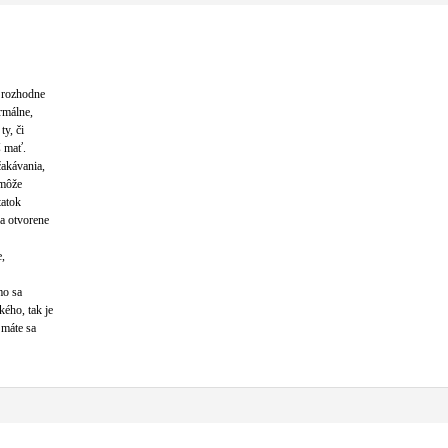
e rozhodne
rmálne,
ty, či
š mať.
čakávania,
emôže
tatok
a otvorene
e,
mo sa
kého, tak je
 máte sa