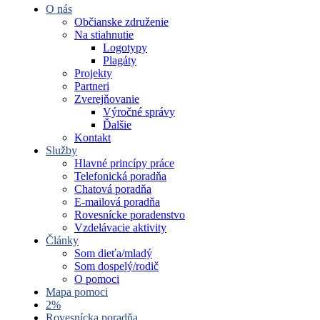
O nás
Občianske združenie
Na stiahnutie
Logotypy
Plagáty
Projekty
Partneri
Zverejňovanie
Výročné správy
Ďalšie
Kontakt
Služby
Hlavné princípy práce
Telefonická poradňa
Chatová poradňa
E-mailová poradňa
Rovesnícke poradenstvo
Vzdelávacie aktivity
Články
Som dieťa/mladý
Som dospelý/rodič
O pomoci
Mapa pomoci
2%
Rovesnícka poradňa