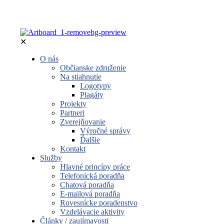
✕
O nás
Občianske združenie
Na stiahnutie
Logotypy
Plagáty
Projekty
Partneri
Zverejňovanie
Výročné správy
Ďalšie
Kontakt
Služby
Hlavné princípy práce
Telefonická poradňa
Chatová poradňa
E-mailová poradňa
Rovesnícke poradenstvo
Vzdelávacie aktivity
Články / zaujímavosti