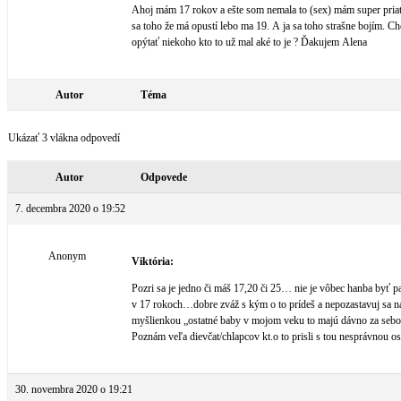
Ahoj mám 17 rokov a ešte som nemala to (sex) mám super priat
sa toho že má opustí lebo ma 19. A ja sa toho strašne bojím. C
opýtať niekoho kto to už mal aké to je ? Ďakujem Alena
Autor
Téma
Ukázať 3 vlákna odpovedí
Autor
Odpovede
7. decembra 2020 o 19:52
Anonym
Viktória:
Pozri sa je jedno či máš 17,20 či 25… nie je vôbec hanba byť 
v 17 rokoch…dobre zváž s kým o to prídeš a nepozastavuj sa n
myšlienkou „ostatné baby v mojom veku to majú dávno za se
Poznám veľa dievčat/chlapcov kt.o to prisli s tou nesprávnou o
30. novembra 2020 o 19:21