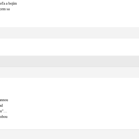
eľa a bojím
hcem sa
pannou
ad
bou“…
sobou