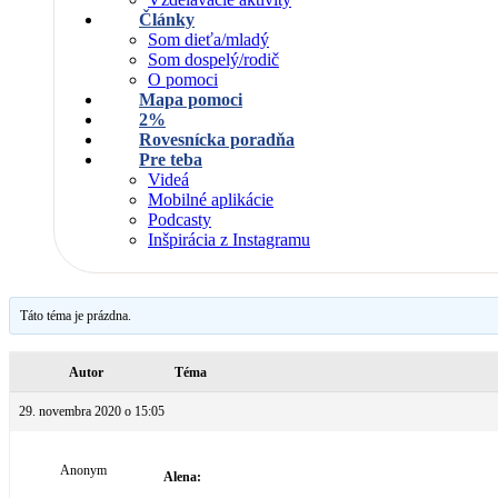
Články
Som dieťa/mladý
Som dospelý/rodič
O pomoci
Mapa pomoci
2%
Rovesnícka poradňa
Pre teba
Videá
Mobilné aplikácie
Podcasty
Inšpirácia z Instagramu
Táto téma je prázdna.
Autor
Téma
29. novembra 2020 o 15:05
Anonym
Alena: