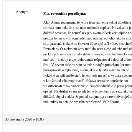
Anonym
Mia, rovesnícka poradkyňa:
Ahoj Alena, rozumiem, že je pre teba táto téma veľmi dôležitá a
citlivá a som rada, že si sa nám rozhodla napísať. Na začiatok j
dôležité povedať, že nemať sex je v akomkoľvek veku úplne no
pretože by sa to v prvom rade malo odvíjať od toho, ako sa cítiš 
si pripravená, či danému človeku dôveruješ a či vôbec sex chce
Preto ak by ťa niekto niekedy nútil do sexu alebo od teba mal o
pri ktorých sa ty necítiš isto alebo príjemne, v skutočnosti ťa n
mať rád – inak by tvoje rozhodnutie rešpektoval a doprial ti dos
času. V prvom rade by som sa teda s tvojím priateľom úprimne 
porozprávala o tejto téme, o tom, ako to ty cítiš a ako to cíti on.
Pokojne sa totiž môže stať, že len tvoja myseľ si vytvára scenár
v ktorých od teba tvoj priateľ očakáva sexuálne potešenie, no
v skutočnosti to tak vôbec nie je. Najjednoduchšie je preto pria
opýtať. Na druhej strane ak ide len o tvoje obavy zo sexu ako ta
dôležité, aby si vedela, že pokiaľ svojmu partnerovi dôveruješ a
radi, nikdy to nebude pre teba nepríjemné. Veľa šťastia.
30. novembra 2020 o 18:05