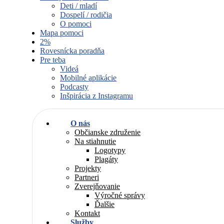
Deti / mladí
Dospelí / rodičia
O pomoci
Mapa pomoci
2%
Rovesnícka poradňa
Pre teba
Videá
Mobilné aplikácie
Podcasty
Inšpirácia z Instagramu
O nás
Občianske združenie
Na stiahnutie
Logotypy
Plagáty
Projekty
Partneri
Zverejňovanie
Výročné správy
Ďalšie
Kontakt
Služby