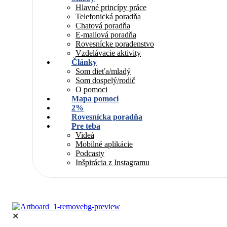
Hlavné princípy práce
Telefonická poradňa
Chatová poradňa
E-mailová poradňa
Rovesnícke poradenstvo
Vzdelávacie aktivity
Články
Som dieťa/mladý
Som dospelý/rodič
O pomoci
Mapa pomoci
2%
Rovesnícka poradňa
Pre teba
Videá
Mobilné aplikácie
Podcasty
Inšpirácia z Instagramu
✕