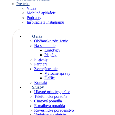
Pre teba
Videá
Mobilné aplikácie
Podcasty
Inšpirácia z Instagramu
O nás
Občianske združenie
Na stiahnutie
Logotypy
Plagáty
Projekty
Partneri
Zverejňovanie
Výročné správy
Ďalšie
Kontakt
Služby
Hlavné princípy práce
Telefonická poradňa
Chatová poradňa
E-mailová poradňa
Rovesnícke poradenstvo
Vzdelávacie aktivity