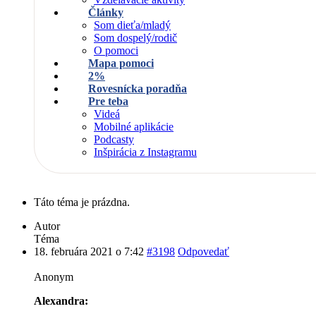
Články
Som dieťa/mladý
Som dospelý/rodič
O pomoci
Mapa pomoci
2%
Rovesnícka poradňa
Pre teba
Videá
Mobilné aplikácie
Podcasty
Inšpirácia z Instagramu
Táto téma je prázdna.
Autor
Téma
18. februára 2021 o 7:42
#3198
Odpovedať
Anonym
Alexandra: