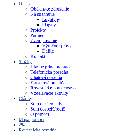
O nás
Občianske združenie
Na stiahnutie
Logotypy
Plagáty
Projekty
Partneri
Zverejňovanie
Výročné správy
Ďalšie
Kontakt
Služby
Hlavné princípy práce
Telefonická poradňa
Chatová poradňa
E-mailová poradňa
Rovesnícke poradenstvo
Vzdelávacie aktivity
Články
Som dieťa/mladý
Som dospelý/rodič
O pomoci
Mapa pomoci
2%
Rovesnícka poradňa