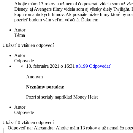
Ahojte mám 13 rokov a už nemal čo pozerať videla som už všet
Disney, aj Avengers filmy videla som aj všetky diely Twilight, 
kopu romantickych filmov. Ak poznáte nízke filmy ktoré by so
pozrieť budem vám veľmi vďačná. Ďakujem
Autor
Téma
Ukázať 0 vlákien odpovedí
Autor
Odpovede
18. februára 2021 o 16:31
#3199
Odpovedať
Anonym
Neznámy poradca:
Pozri si serialy napriklad Money Heist
Autor
Odpovede
Ukázať 0 vlákien odpovedí
Odpoveď na: Alexandra: Ahojte mám 13 rokov a už nemal čo po