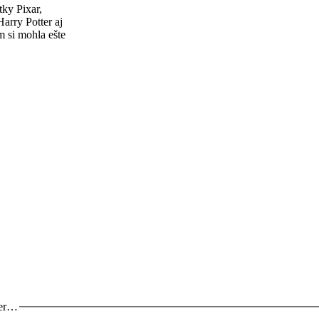
ky Pixar,
Harry Potter aj
m si mohla ešte
zer…