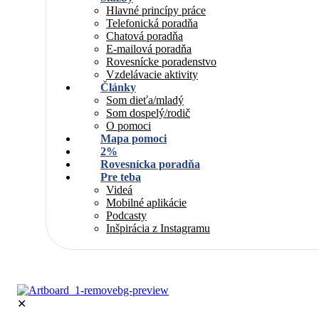
Hlavné princípy práce
Telefonická poradňa
Chatová poradňa
E-mailová poradňa
Rovesnícke poradenstvo
Vzdelávacie aktivity
Články
Som dieťa/mladý
Som dospelý/rodič
O pomoci
Mapa pomoci
2%
Rovesnícka poradňa
Pre teba
Videá
Mobilné aplikácie
Podcasty
Inšpirácia z Instagramu
✕