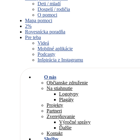
Deti / mladí
Dospelí / rodičia
O pomoci
Mapa pomoci
2%
Rovesnícka poradňa
Pre teba
Videá
Mobilné aplikácie
Podcasty
Inšpirácia z Instagramu
O nás
Občianske združenie
Na stiahnutie
Logotypy
Plagáty
Projekty
Partneri
Zverejňovanie
Výročné správy
Ďalšie
Kontakt
Služby