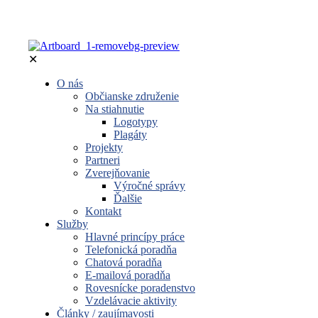
✕
O nás
Občianske združenie
Na stiahnutie
Logotypy
Plagáty
Projekty
Partneri
Zverejňovanie
Výročné správy
Ďalšie
Kontakt
Služby
Hlavné princípy práce
Telefonická poradňa
Chatová poradňa
E-mailová poradňa
Rovesnícke poradenstvo
Vzdelávacie aktivity
Články / zaujímavosti