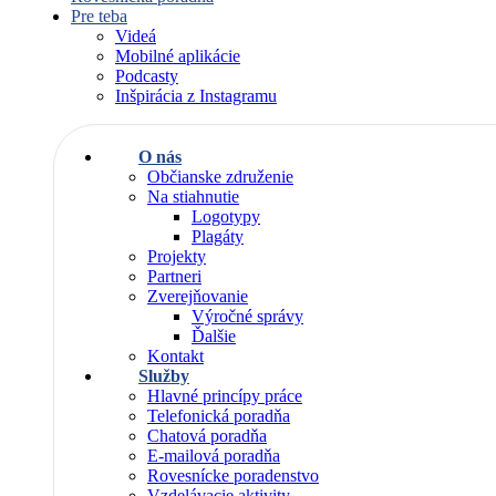
Pre teba
Videá
Mobilné aplikácie
Podcasty
Inšpirácia z Instagramu
O nás
Občianske združenie
Na stiahnutie
Logotypy
Plagáty
Projekty
Partneri
Zverejňovanie
Výročné správy
Ďalšie
Kontakt
Služby
Hlavné princípy práce
Telefonická poradňa
Chatová poradňa
E-mailová poradňa
Rovesnícke poradenstvo
Vzdelávacie aktivity