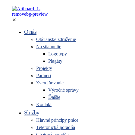
✕
O nás
Občianske združenie
Na stiahnutie
Logotypy
Plagáty
Projekty
Partneri
Zverejňovanie
Výročné správy
Ďalšie
Kontakt
Služby
Hlavné princípy práce
Telefonická poradňa
Chatová poradňa