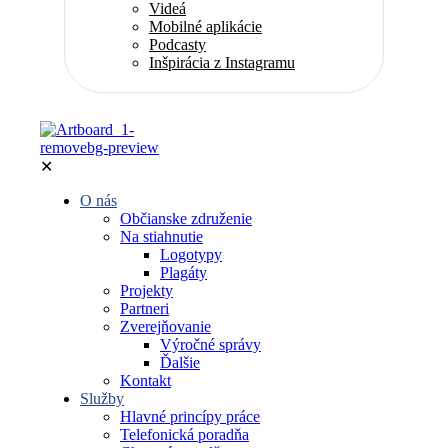
Videá
Mobilné aplikácie
Podcasty
Inšpirácia z Instagramu
✕
O nás
Občianske združenie
Na stiahnutie
Logotypy
Plagáty
Projekty
Partneri
Zverejňovanie
Výročné správy
Ďalšie
Kontakt
Služby
Hlavné princípy práce
Telefonická poradňa