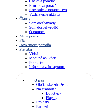
Chatová poradňa
E-mailová poradňa
Rovesnícke poradenstvo
Vzdelávacie aktivity
Články
Som dieťa/mladý
Som dospelý/rodič
O pomoci
Mapa pomoci
2%
Rovesnícka poradňa
Pre teba
Videá
Mobilné aplikácie
Podcasty
Inšpirácia z Instagramu
O nás
Občianske združenie
Na stiahnutie
Logotypy
Plagáty
Projekty
Partneri