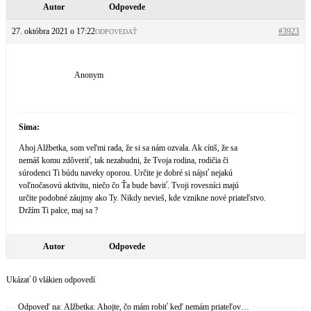
Autor
Odpovede
27. októbra 2021 o 17:22
#3923
ODPOVEDAŤ
Anonym
Sima:
Ahoj Alžbetka, som veľmi rada, že si sa nám ozvala. Ak cítiš, že sa
nemáš komu zdôveriť, tak nezabudni, že Tvoja rodina, rodičia či
súrodenci Ti búdu naveky oporou. Určite je dobré si nájsť nejakú
voľnočasovú aktivitu, niečo čo Ťa bude baviť. Tvoji rovesníci majú
určite podobné záujmy ako Ty. Nikdy nevieš, kde vznikne nové priateľstvo.
Držím Ti palce, maj sa ?
Autor
Odpovede
Ukázať 0 vlákien odpovedí
Odpoveď na: Alžbetka: Ahojte, čo mám robiť keď nemám priateľov…