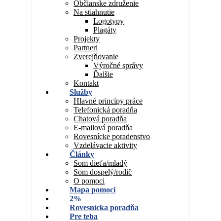
Občianske združenie
Na stiahnutie
Logotypy
Plagáty
Projekty
Partneri
Zverejňovanie
Výročné správy
Ďalšie
Kontakt
Služby
Hlavné princípy práce
Telefonická poradňa
Chatová poradňa
E-mailová poradňa
Rovesnícke poradenstvo
Vzdelávacie aktivity
Články
Som dieťa/mladý
Som dospelý/rodič
O pomoci
Mapa pomoci
2%
Rovesnícka poradňa
Pre teba