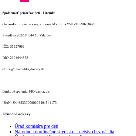
Spoločnosť priateľov detí - Li(e)nka
občianske združenie - registrované MV SR: VVS/1-900/90-18429
Zvoničná 202/18, 044 13 Valaliky
IČO: 35537663
DIČ: 2021644878
office@linkadetskejdovery.sk
Bankové spojenie: FIO banka, a.s.
IBAN: SK46833000000­02401541173
Užitočné odkazy
Úrad komisára pre deti
Národné koordinačné stredisko – detstvo bez násilia