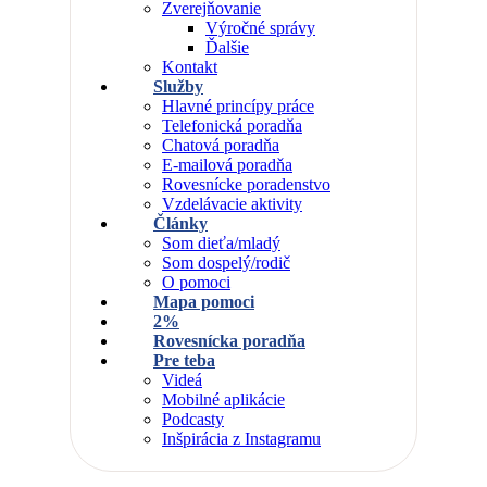
Zverejňovanie
Výročné správy
Ďalšie
Kontakt
Služby
Hlavné princípy práce
Telefonická poradňa
Chatová poradňa
E-mailová poradňa
Rovesnícke poradenstvo
Vzdelávacie aktivity
Články
Som dieťa/mladý
Som dospelý/rodič
O pomoci
Mapa pomoci
2%
Rovesnícka poradňa
Pre teba
Videá
Mobilné aplikácie
Podcasty
Inšpirácia z Instagramu