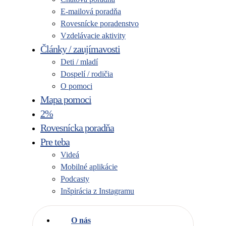
E-mailová poradňa
Rovesnícke poradenstvo
Vzdelávacie aktivity
Články / zaujímavosti
Deti / mladí
Dospelí / rodičia
O pomoci
Mapa pomoci
2%
Rovesnícka poradňa
Pre teba
Videá
Mobilné aplikácie
Podcasty
Inšpirácia z Instagramu
O nás