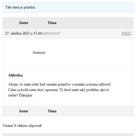
Táto téma je prázdna.
Autor
Téma
27. októbra 2021 o 15:44
#3922
ODPOVEDAŤ
Anonym
Alžbetka:
Ahojte, čo mám robiť keď nemám priateľov a nemám sa komu zdôveriť.
Cítim sa kvôli tomu dosť opustená. Tí, ktorí mate taký problém, ako to
riešite? Ďakujem
Autor
Téma
Ukázať 0 vlákien odpovedí