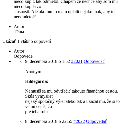
nieco kupit, tak odmietol. Chapem ze nechce aby som mu
nieco kupila zo
slusnosti. Ale ako mu to mam oplatit nejako inak, aby to
neodmietol?
Autor
Téma
Ukázať 1 vlákno odpovedí
Autor
Odpovede
9. decembra 2018 o 1:52
#2021
Odpovedať
Anonym
Hildegarda:
Nemusíš sa mu odvďačiť takouto finančnou cestou.
Skús vymyslieť
nejaký spoločný výlet alebo tak a ukazat mu, že si to
velmi ceníš, čo
pre teba robí
8. decembra 2018 o 22:55
#2022
Odpovedať