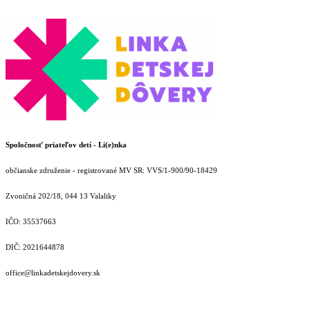
Spoločnosť priateľov detí - Li(e)nka
občianske združenie - registrované MV SR: VVS/1-900/90-18429
Zvoničná 202/18, 044 13 Valaliky
IČO: 35537663
DIČ: 2021644878
office@linkadetskejdovery.sk