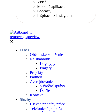
Videá
Mobilné aplikácie
Podcasty
Inšpirácia z Instagramu
✕
O nás
Občianske združenie
Na stiahnutie
Logotypy
Plagáty
Projekty
Partneri
Zverejňovanie
Výročné správy
Ďalšie
Kontakt
Služby
Hlavné princípy práce
Telefonická poradňa