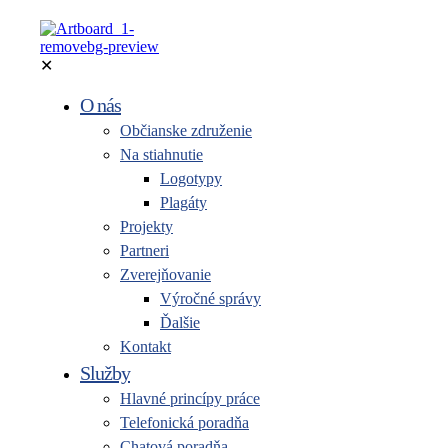
✕
O nás
Občianske združenie
Na stiahnutie
Logotypy
Plagáty
Projekty
Partneri
Zverejňovanie
Výročné správy
Ďalšie
Kontakt
Služby
Hlavné princípy práce
Telefonická poradňa
Chatová poradňa