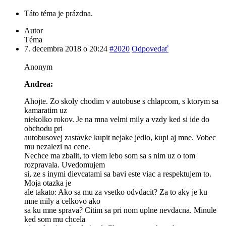
Táto téma je prázdna.
Autor
Téma
7. decembra 2018 o 20:24
#2020
Odpovedať
Anonym
Andrea:
Ahojte. Zo skoly chodim v autobuse s chlapcom, s ktorym sa
kamaratim uz
niekolko rokov. Je na mna velmi mily a vzdy ked si ide do
obchodu pri
autobusovej zastavke kupit nejake jedlo, kupi aj mne. Vobec
mu nezalezi na cene.
Nechce ma zbalit, to viem lebo som sa s nim uz o tom
rozpravala. Uvedomujem
si, ze s inymi dievcatami sa bavi este viac a respektujem to.
Moja otazka je
ale takato: Ako sa mu za vsetko odvdacit? Za to aky je ku
mne mily a celkovo ako
sa ku mne sprava? Citim sa pri nom uplne nevdacna. Minule
ked som mu chcela