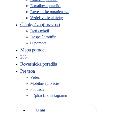
E-mailová poradňa
Rovesnícke poradenstvo
Vzdelávacie aktivity
Články / zaujímavosti
Deti / mladí
Dospelí / rodičia
O pomoci
Mapa pomoci
2%
Rovesnícka poradňa
Pre teba
Videá
Mobilné aplikácie
Podcasty
Inšpirácia z Instagramu
O nás