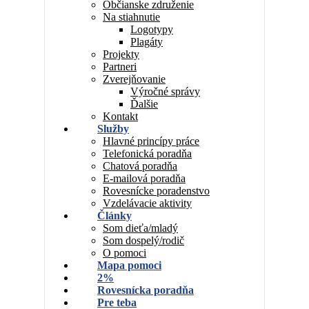
Občianske združenie
Na stiahnutie
Logotypy
Plagáty
Projekty
Partneri
Zverejňovanie
Výročné správy
Ďalšie
Kontakt
Služby
Hlavné princípy práce
Telefonická poradňa
Chatová poradňa
E-mailová poradňa
Rovesnícke poradenstvo
Vzdelávacie aktivity
Články
Som dieťa/mladý
Som dospelý/rodič
O pomoci
Mapa pomoci
2%
Rovesnícka poradňa
Pre teba