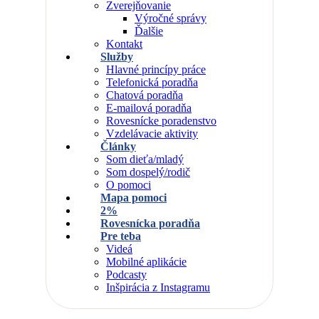
Zverejňovanie
Výročné správy
Ďalšie
Kontakt
Služby
Hlavné princípy práce
Telefonická poradňa
Chatová poradňa
E-mailová poradňa
Rovesnícke poradenstvo
Vzdelávacie aktivity
Články
Som dieťa/mladý
Som dospelý/rodič
O pomoci
Mapa pomoci
2%
Rovesnícka poradňa
Pre teba
Videá
Mobilné aplikácie
Podcasty
Inšpirácia z Instagramu