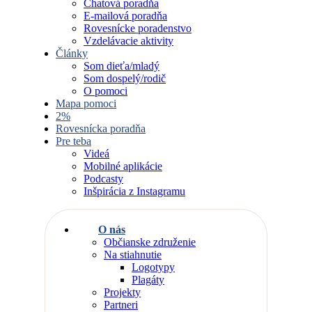
Chatová poradňa
E-mailová poradňa
Rovesnícke poradenstvo
Vzdelávacie aktivity
Články
Som dieťa/mladý
Som dospelý/rodič
O pomoci
Mapa pomoci
2%
Rovesnícka poradňa
Pre teba
Videá
Mobilné aplikácie
Podcasty
Inšpirácia z Instagramu
O nás
Občianske združenie
Na stiahnutie
Logotypy
Plagáty
Projekty
Partneri