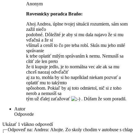
Anonym
Rovesnícky poradca Braňo:
Ahoj Andrea, úplne tvojej situácii rozumiem, sám som
zažil niečo
podobné. Dôležité je aby si mu dala najavo že si mu
vďačná a že si
všímaš a ceníš to čo pre teba robí. Skús mu jeho milé
správanie
k tebe oplatiť milým správaním k nemu. Nemusíš sa
cítiť zle len preto
že ti kupuje jedlo, je to normálna vec ale ak sa mu
chceš naozaj odvďačiť
aj za to, mohla by si ho napríklad niekam pozvať a
oplatiť mu to takýmto
spôsobom. Pokiaľ by aj toto odmietol, nič si z toho
nerob a nemusíš sa
tým už ďalej zaťažovať
. Dúfam že som poradil.
Autor
Odpovede
Ukázať 1 vlákno odpovedí
Odpoveď na: Andrea: Ahojte. Zo skoly chodim v autobuse s chl