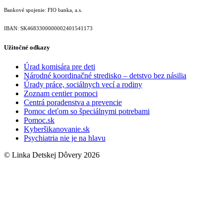
Bankové spojenie: FIO banka, a.s.
IBAN: SK46833000000­02401541173
Užitočné odkazy
Úrad komisára pre deti
Národné koordinačné stredisko – detstvo bez násilia
Úrady práce, sociálnych vecí a rodiny
Zoznam centier pomoci
Centrá poradenstva a prevencie
Pomoc deťom so špeciálnymi potrebami
Pomoc.sk
Kyberšikanovanie.sk
Psychiatria nie je na hlavu
© Linka Detskej Dôvery 2026