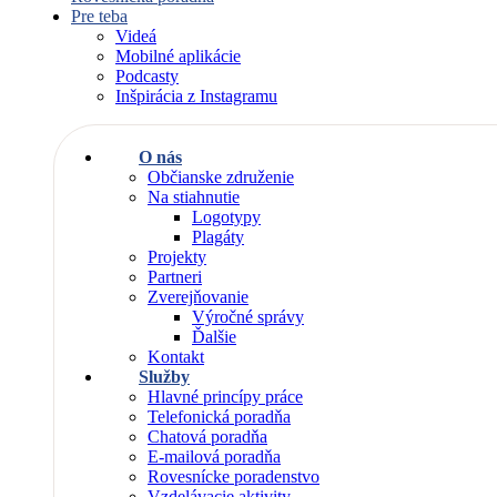
Pre teba
Videá
Mobilné aplikácie
Podcasty
Inšpirácia z Instagramu
O nás
Občianske združenie
Na stiahnutie
Logotypy
Plagáty
Projekty
Partneri
Zverejňovanie
Výročné správy
Ďalšie
Kontakt
Služby
Hlavné princípy práce
Telefonická poradňa
Chatová poradňa
E-mailová poradňa
Rovesnícke poradenstvo
Vzdelávacie aktivity