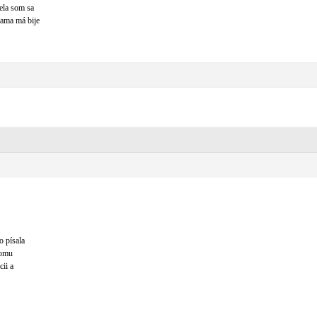
ela som sa
mama má bije
o písala
komu
cii a