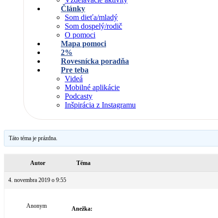
Články
Som dieťa/mladý
Som dospelý/rodič
O pomoci
Mapa pomoci
2%
Rovesnícka poradňa
Pre teba
Videá
Mobilné aplikácie
Podcasty
Inšpirácia z Instagramu
Táto téma je prázdna.
Autor
Téma
4. novembra 2019 o 9:55
Anonym
Anežka: