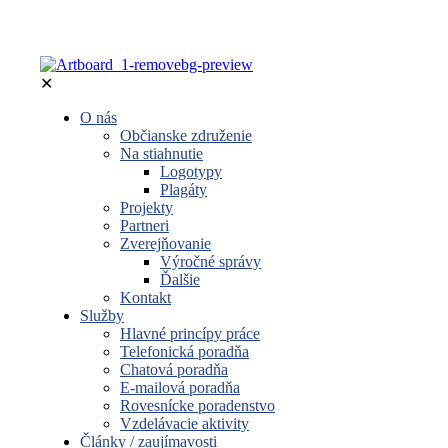
✕
O nás
Občianske združenie
Na stiahnutie
Logotypy
Plagáty
Projekty
Partneri
Zverejňovanie
Výročné správy
Ďalšie
Kontakt
Služby
Hlavné princípy práce
Telefonická poradňa
Chatová poradňa
E-mailová poradňa
Rovesnícke poradenstvo
Vzdelávacie aktivity
Články / zaujímavosti