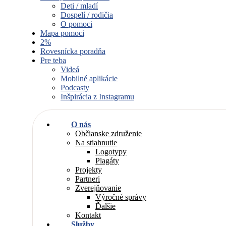
Deti / mladí
Dospelí / rodičia
O pomoci
Mapa pomoci
2%
Rovesnícka poradňa
Pre teba
Videá
Mobilné aplikácie
Podcasty
Inšpirácia z Instagramu
O nás
Občianske združenie
Na stiahnutie
Logotypy
Plagáty
Projekty
Partneri
Zverejňovanie
Výročné správy
Ďalšie
Kontakt
Služby