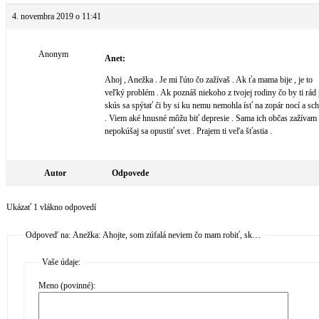
4. novembra 2019 o 11:41
Anonym
Anet:
Ahoj , Anežka . Je mi ľúto čo zažívaš . Ak ťa mama bije , je to
veľký problém . Ak poznáš niekoho z tvojej rodiny čo by ti rád
skús sa spýtať či by si ku nemu nemohla ísť na zopár nocí a sc
. Viem aké hnusné môžu biť depresie . Sama ich občas zažívam
nepokúšaj sa opustiť svet . Prajem ti veľa šťastia .
Autor
Odpovede
Ukázať 1 vlákno odpovedí
Odpoveď na: Anežka: Ahojte, som zúfalá neviem čo mam robiť, sk…
Vaše údaje:
Meno (povinné):