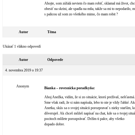
Ahojte, som zúfalá neviem čo mam robiť, sklamal má život, chc
obesiť na skrini, ale spadla na mňa, takže sa mi to nepodarilo, 
s palicou už som zo všetkého mimo, čo mam robit ?
Autor
Téma
Ukázať 1 vlákno odpovedí
Autor
Odpovede
4. novembra 2019 o 19:37
Anonym
Bianka – rovesnícka poradkyňa:
Ahoj Anežka, vidím, že si zo situácie, ktorú prežívaš, nešťastná.
Sme však radi, že si nám napísala, lebo to nie je vždy ľahké. Ak
Anetka, skús sa o svojej situácii porozpravať s nieky starším, 
dôveruješ. Ak chceš môžeš napísať na chat, kde sa o tvojej situá
pocitoch môžete porozprávať. Držím ti palce, aby všetko
dopado dobre.