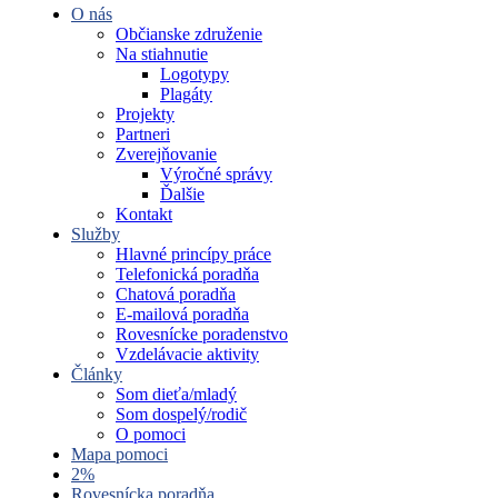
O nás
Občianske združenie
Na stiahnutie
Logotypy
Plagáty
Projekty
Partneri
Zverejňovanie
Výročné správy
Ďalšie
Kontakt
Služby
Hlavné princípy práce
Telefonická poradňa
Chatová poradňa
E-mailová poradňa
Rovesnícke poradenstvo
Vzdelávacie aktivity
Články
Som dieťa/mladý
Som dospelý/rodič
O pomoci
Mapa pomoci
2%
Rovesnícka poradňa