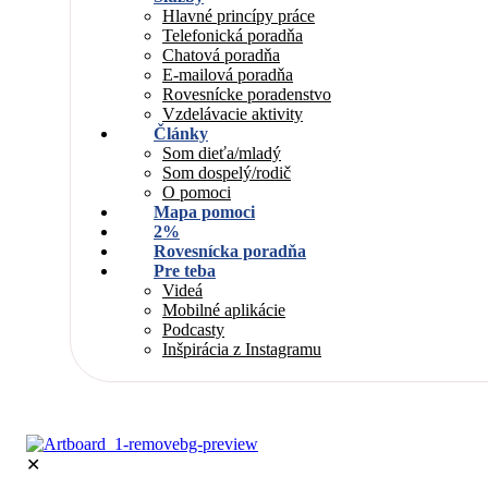
Hlavné princípy práce
Telefonická poradňa
Chatová poradňa
E-mailová poradňa
Rovesnícke poradenstvo
Vzdelávacie aktivity
Články
Som dieťa/mladý
Som dospelý/rodič
O pomoci
Mapa pomoci
2%
Rovesnícka poradňa
Pre teba
Videá
Mobilné aplikácie
Podcasty
Inšpirácia z Instagramu
✕