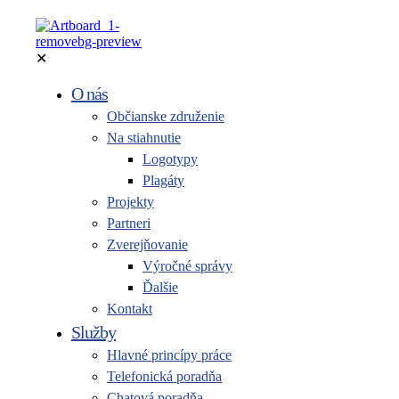
✕
O nás
Občianske združenie
Na stiahnutie
Logotypy
Plagáty
Projekty
Partneri
Zverejňovanie
Výročné správy
Ďalšie
Kontakt
Služby
Hlavné princípy práce
Telefonická poradňa
Chatová poradňa