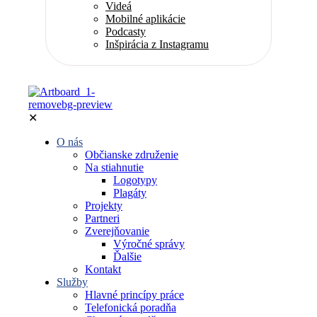
Videá
Mobilné aplikácie
Podcasty
Inšpirácia z Instagramu
✕
O nás
Občianske združenie
Na stiahnutie
Logotypy
Plagáty
Projekty
Partneri
Zverejňovanie
Výročné správy
Ďalšie
Kontakt
Služby
Hlavné princípy práce
Telefonická poradňa