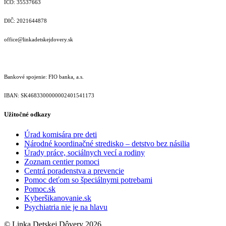
IČO: 35537663
DIČ: 2021644878
office@linkadetskejdovery.sk
Bankové spojenie: FIO banka, a.s.
IBAN: SK46833000000­02401541173
Užitočné odkazy
Úrad komisára pre deti
Národné koordinačné stredisko – detstvo bez násilia
Úrady práce, sociálnych vecí a rodiny
Zoznam centier pomoci
Centrá poradenstva a prevencie
Pomoc deťom so špeciálnymi potrebami
Pomoc.sk
Kyberšikanovanie.sk
Psychiatria nie je na hlavu
© Linka Detskej Dôvery 2026