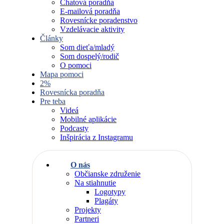
Chatová poradňa
E-mailová poradňa
Rovesnícke poradenstvo
Vzdelávacie aktivity
Články
Som dieťa/mladý
Som dospelý/rodič
O pomoci
Mapa pomoci
2%
Rovesnícka poradňa
Pre teba
Videá
Mobilné aplikácie
Podcasty
Inšpirácia z Instagramu
O nás
Občianske združenie
Na stiahnutie
Logotypy
Plagáty
Projekty
Partneri