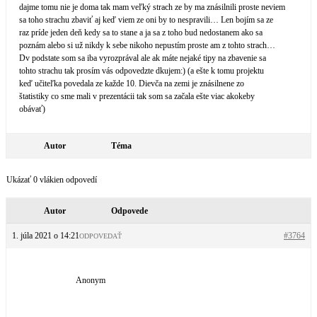
dajme tomu nie je doma tak mam veľký strach ze by ma znásilnili proste neviem
sa toho strachu zbaviť aj keď viem ze oni by to nespravili… Len bojím sa ze
raz príde jeden deň kedy sa to stane a ja sa z toho bud nedostanem ako sa
poznám alebo si už nikdy k sebe nikoho nepustím proste am z tohto strach…
Dv podstate som sa iba vyrozprával ale ak máte nejaké tipy na zbavenie sa
tohto strachu tak prosím vás odpovedzte dkujem:) (a ešte k tomu projektu
keď učiteľka povedala ze každe 10. Dievča na zemi je znásilnene zo
štatistiky co sme mali v prezentácii tak som sa začala ešte viac akokeby
obávať)
Autor
Téma
Ukázať 0 vlákien odpovedí
Autor
Odpovede
1. júla 2021 o 14:21
#3764
ODPOVEDAŤ
Anonym