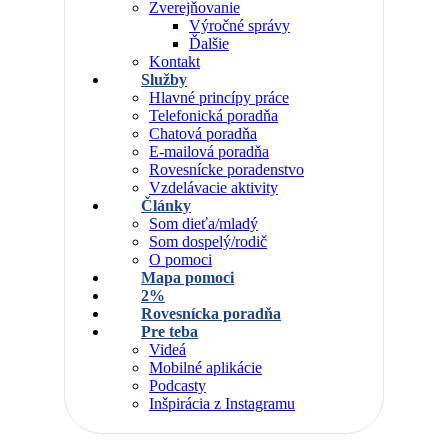
Zverejňovanie
Výročné správy
Ďalšie
Kontakt
Služby
Hlavné princípy práce
Telefonická poradňa
Chatová poradňa
E-mailová poradňa
Rovesnícke poradenstvo
Vzdelávacie aktivity
Články
Som dieťa/mladý
Som dospelý/rodič
O pomoci
Mapa pomoci
2%
Rovesnícka poradňa
Pre teba
Videá
Mobilné aplikácie
Podcasty
Inšpirácia z Instagramu