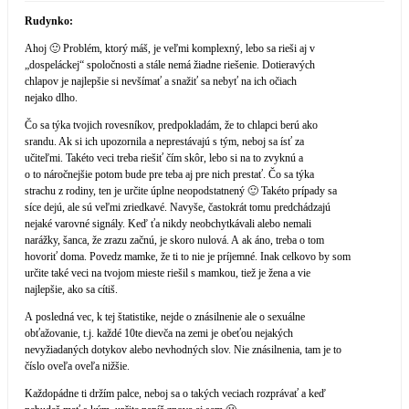
Rudynko:
Ahoj 🙂 Problém, ktorý máš, je veľmi komplexný, lebo sa rieši aj v
„dospeláckej“ spoločnosti a stále nemá žiadne riešenie. Dotieravých
chlapov je najlepšie si nevšímať a snažiť sa nebyť na ich očiach
nejako dlho.
Čo sa týka tvojich rovesníkov, predpokladám, že to chlapci berú ako
srandu. Ak si ich upozornila a neprestávajú s tým, neboj sa ísť za
učiteľmi. Takéto veci treba riešiť čím skôr, lebo si na to zvyknú a
o to náročnejšie potom bude pre teba aj pre nich prestať. Čo sa týka
strachu z rodiny, ten je určite úplne neopodstatnený 🙂 Takéto prípady sa
síce dejú, ale sú veľmi zriedkavé. Navyše, častokrát tomu predchádzajú
nejaké varovné signály. Keď ťa nikdy neobchytkávali alebo nemali
narážky, šanca, že zrazu začnú, je skoro nulová. A ak áno, treba o tom
hovoriť doma. Povedz mamke, že ti to nie je príjemné. Inak celkovo by som
určite také veci na tvojom mieste riešil s mamkou, tiež je žena a vie
najlepšie, ako sa cítiš.
A posledná vec, k tej štatistike, nejde o znásilnenie ale o sexuálne
obťažovanie, t.j. každé 10te dievča na zemi je obeťou nejakých
nevyžiadaných dotykov alebo nevhodných slov. Nie znásilnenia, tam je to
číslo oveľa oveľa nižšie.
Každopádne ti držím palce, neboj sa o takých veciach rozprávať a keď