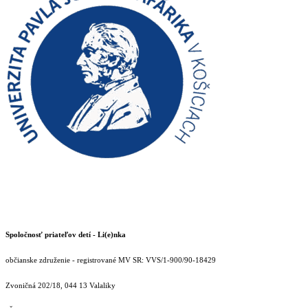
Spoločnosť priateľov detí - Li(e)nka
občianske združenie - registrované MV SR: VVS/1-900/90-18429
Zvoničná 202/18, 044 13 Valaliky