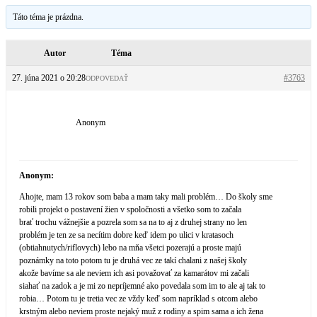
Táto téma je prázdna.
Autor
Téma
27. júna 2021 o 20:28
#3763
ODPOVEDAŤ
Anonym
Anonym:
Ahojte, mam 13 rokov som baba a mam taky mali problém… Do školy sme
robili projekt o postavení žien v spoločnosti a všetko som to začala
brať trochu vážnejšie a pozrela som sa na to aj z druhej strany no len
problém je ten ze sa necítim dobre keď idem po ulici v kratasoch
(obtiahnutych/ri­flovych) lebo na mňa všetci pozerajú a proste majú
poznámky na toto potom tu je druhá vec ze takí chalani z našej školy
akože bavíme sa ale neviem ich asi považovať za kamarátov mi začali
siahať na zadok a je mi zo nepríjemné ako povedala som im to ale aj tak to
robia… Potom tu je tretia vec ze vždy keď som napríklad s otcom alebo
krstným alebo neviem proste nejaký muž z rodiny a spim sama a ich žena