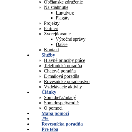
Občianske združenie
Na stiahnutie
Logotypy
Plagáty
Projekty
Partneri
Zverejňovanie
Výročné správy
Ďalšie
Kontakt
Služby
Hlavné princípy práce
Telefonická poradňa
Chatová poradňa
E-mailová poradňa
Rovesnícke poradenstvo
Vzdelávacie aktivity
Články
Som dieťa/mladý
Som dospelý/rodič
O pomoci
Mapa pomoci
2%
Rovesnícka poradňa
Pre teba