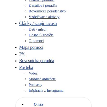
E-mailová poradňa
Rovesnícke poradenstvo
Vzdelávacie aktivity
Články / zaujímavosti
Deti / mladí
Dospelí / rodičia
O pomoci
Mapa pomoci
2%
Rovesnícka poradňa
Pre teba
Videá
Mobilné aplikácie
Podcasty
Inšpirácia z Instagramu
O nás