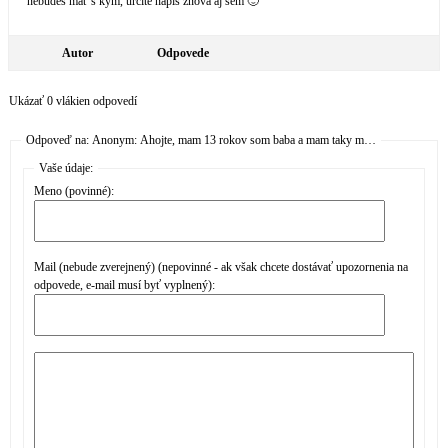
nebudeš mať s kým, určite napíš znova aj sem 🙂
Autor
Odpovede
Ukázať 0 vlákien odpovedí
Odpoveď na: Anonym: Ahojte, mam 13 rokov som baba a mam taky m…
Vaše údaje:
Meno (povinné):
Mail (nebude zverejnený) (nepovinné - ak však chcete dostávať upozornenia na
odpovede, e-mail musí byť vyplnený):