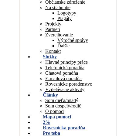
Občianske združenie
Na stiahnutie
Logotypy
Plagáty
Projekty
Partneri
Zverejňovanie
Výročné správy
Ďalšie
Kontakt
Služby
Hlavné princípy práce
Telefonická poradňa
Chatová poradňa
E-mailová poradňa
Rovesnícke poradenstvo
Vzdelávacie aktivity
Články
Som dieťa/mladý
Som dospelý/rodič
O pomoci
Mapa pomoci
2%
Rovesnícka poradňa
Pre teba