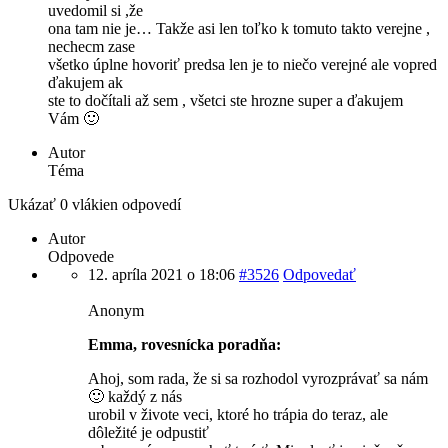
uvedomil si ,že
ona tam nie je… Takže asi len toľko k tomuto takto verejne ,
nechecm zase
všetko úplne hovoriť predsa len je to niečo verejné ale vopred
ďakujem ak
ste to dočítali až sem , všetci ste hrozne super a ďakujem
Vám 🙂
Autor
Téma
Ukázať 0 vlákien odpovedí
Autor
Odpovede
12. apríla 2021 o 18:06
#3526
Odpovedať
Anonym
Emma, rovesnícka poradňa:
Ahoj, som rada, že si sa rozhodol vyrozprávať sa nám
🙂 každý z nás
urobil v živote veci, ktoré ho trápia do teraz, ale
dôležité je odpustiť