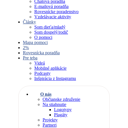
Chatová poradňa
E-mailová poradňa
Rovesnícke poradenstvo
Vzdelávacie aktivity
Články
Som dieťa/mladý
Som dospelý/rodič
O pomoci
Mapa pomoci
2%
Rovesnícka poradňa
Pre teba
Videá
Mobilné aplikácie
Podcasty
Inšpirácia z Instagramu
O nás
Občianske združenie
Na stiahnutie
Logotypy
Plagáty
Projekty
Partneri