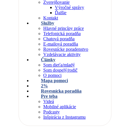
Zverejňovanie
Výročné správy
Ďalšie
Kontakt
Služby
Hlavné princípy práce
Telefonická poradňa
Chatová poradňa
E-mailová poradňa
Rovesnícke poradenstvo
Vzdelávacie aktivity
Články
Som dieťa/mladý
Som dospelý/rodič
O pomoci
Mapa pomoci
2%
Rovesnícka poradňa
Pre teba
Videá
Mobilné aplikácie
Podcasty
Inšpirácia z Instagramu