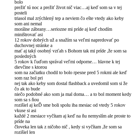
bolo
prežiť tú noc a prežiť život nič viac…aj keď som sa v tej
posteli
triasol mal zrýchlený tep a neviem čo ešte vtedy ako keby
som ani nemal
morálne zábrany…seriozne mi príde aj keď chodím
miništrovať asi
12 rokov dobrých už a snažím sa veľmi napredovať po
duchovnej stránke a
mať aj taký osobný vzťah s Bohom tak mi príde ,že som sa
posledných
5 rokov k ľuďom správal veľmi odporne… hlavne k tej
dievčine s ktorou
som na začiatku chodil to bolo rpesne pred 5 rokmi ale keď
som raz bol pri
nej tak ako keby som dostal flashback a uvedomil som si že
čo ak to bude
niečo podobné ako som ja mal doma… a to bol moment kedy
som sa s ňou
rozišiel aj keĎ sme boli spolu iba mesiac od vtedy 5 rokov
vkuse si asi
každé 2 mesiace vyčítam aj keď na ňu nemyslím ale proste to
príde na
človeka len tak z ničoho nič , kedy si vyčítam ,že som sa
rozišiel len