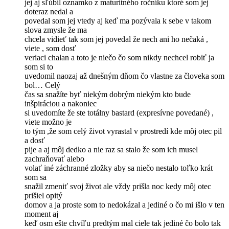
jej aj sľúbil oznamko z maturitného ročníku ktoré som jej
doteraz nedal a
povedal som jej vtedy aj keď ma pozývala k sebe v takom
slova zmysle že ma
chcela vidieť tak som jej povedal že nech ani ho nečaká ,
viete , som dosť
veriaci chalan a toto je niečo čo som nikdy nechcel robiť ja
som si to
uvedomil naozaj až dnešným dňom čo vlastne za človeka som
bol… Celý
čas sa snažíte byť niekým dobrým niekým kto bude
inšpiráciou a nakoniec
si uvedomíte že ste totálny bastard (expresívne povedané) ,
viete možno je
to tým ,že som celý život vyrastal v prostredí kde môj otec pil
a dosť
pije a aj môj dedko a nie raz sa stalo že som ich musel
zachraňovať alebo
volať iné záchranné zložky aby sa niečo nestalo toľko krát
som sa
snažil zmeniť svoj život ale vždy prišla noc kedy môj otec
prišiel opitý
domov a ja proste som to nedokázal a jediné o čo mi išlo v ten
moment aj
keď osm ešte chvíľu predtým mal ciele tak jediné čo bolo tak