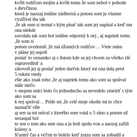
kvôli rodičom mojím a kvôli tomu že som nebol v pohode
s dievčinou
ktorá je naozaj totálne nádherná a potom som ju vlastne
využíval iba tak
,že ak som si nemal s kým písať tak som jej napísal a keď ma
ona niekde
zavolala tak som bol totálne odporný k nej , aj napriek tomu
,že som si
potom uvedomil ,že má úžasných rodičov… Viete mám
v pláne jej aspoň
poslať to oznamko aj s listom kde sa jej chcem za všetko zlé
ospravedlniť a
zároveň jej aj poslať jeden darček ktorý mi ona dala pred
5 rokmi vtedy
ešte ako znak toho ,že aj napriek tomu ako som sa správal
stále niečo
v mojom srdci bolo čo jednoducho sa nevedelo zmeiriť s tým
ako som sa
k nej správal… Príde mi ,že celé moje okolie mi to chce
naznačiť ešte
aj sen sa mi sníval z ktorého som vstal o 5 ráno a potom už
nezaspal bol
to sen o tom ako sme ona a ja boli spolu von a naozaj zažili
krásny a
šťastný čas a veľmi to bolelo keď zrazu som sa zobudil a