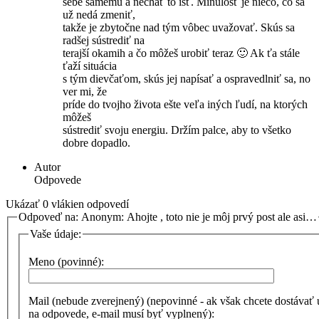
sebe samému a nechať to ísť. Minulosť je niečo, čo sa
už nedá zmeniť,
takže je zbytočne nad tým vôbec uvažovať. Skús sa
radšej sústrediť na
terajší okamih a čo môžeš urobiť teraz 🙂 Ak ťa stále
ťaží situácia
s tým dievčaťom, skús jej napísať a ospravedlniť sa, no
ver mi, že
príde do tvojho života ešte veľa iných ľudí, na ktorých
môžeš
sústrediť svoju energiu. Držím palce, aby to všetko
dobre dopadlo.
Autor
Odpovede
Ukázať 0 vlákien odpovedí
Odpoveď na: Anonym: Ahojte , toto nie je môj prvý post ale asi…
Vaše údaje:
Meno (povinné):
Mail (nebude zverejnený) (nepovinné - ak však chcete dostávať
na odpovede, e-mail musí byť vyplnený):