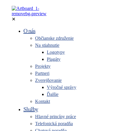
✕
O nás
Občianske združenie
Na stiahnutie
Logotypy
Plagáty
Projekty
Partneri
Zverejňovanie
Výročné správy
Ďalšie
Kontakt
Služby
Hlavné princípy práce
Telefonická poradňa
Chatová poradňa