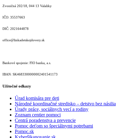
Zvoničná 202/18, 044 13 Valaliky
IČO: 35537663
DIČ: 2021644878
office@linkadetskejdovery.sk
Bankové spojenie: FIO banka, a.s.
IBAN: SK46833000000­02401541173
Užitočné odkazy
Úrad komisára pre deti
Národné koordinačné stredisko – detstvo bez násilia
Úrady práce, sociálnych vecí a rodiny
Zoznam centier pomoci
Centrá poradenstva a prevencie
Pomoc deťom so špeciálnymi potrebami
Pomoc.sk
Kyberšikanovanie.sk