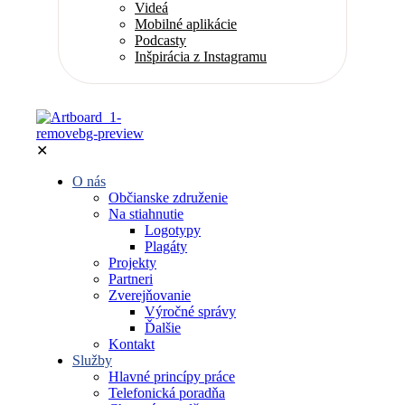
Videá
Mobilné aplikácie
Podcasty
Inšpirácia z Instagramu
✕
O nás
Občianske združenie
Na stiahnutie
Logotypy
Plagáty
Projekty
Partneri
Zverejňovanie
Výročné správy
Ďalšie
Kontakt
Služby
Hlavné princípy práce
Telefonická poradňa