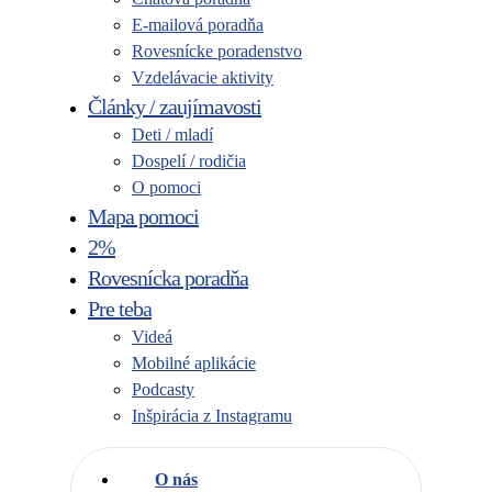
E-mailová poradňa
Rovesnícke poradenstvo
Vzdelávacie aktivity
Články / zaujímavosti
Deti / mladí
Dospelí / rodičia
O pomoci
Mapa pomoci
2%
Rovesnícka poradňa
Pre teba
Videá
Mobilné aplikácie
Podcasty
Inšpirácia z Instagramu
O nás