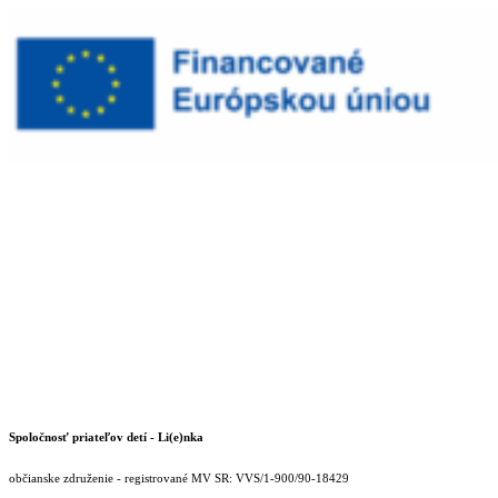
Spoločnosť priateľov detí - Li(e)nka
občianske združenie - registrované MV SR: VVS/1-900/90-18429