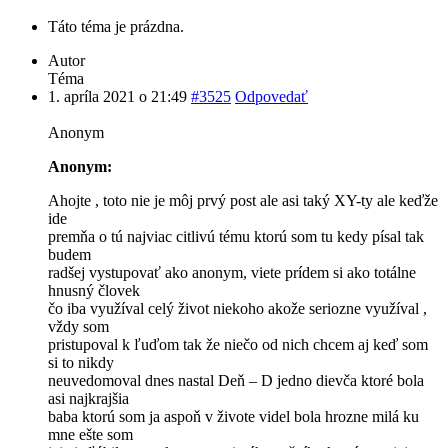
Táto téma je prázdna.
Autor
Téma
1. apríla 2021 o 21:49
#3525
Odpovedať
Anonym
Anonym:
Ahojte , toto nie je môj prvý post ale asi taký XY-ty ale keďže
ide
premňa o tú najviac citlivú tému ktorú som tu kedy písal tak
budem
radšej vystupovať ako anonym, viete prídem si ako totálne
hnusný človek
čo iba využíval celý život niekoho akože seriozne využíval ,
vždy som
pristupoval k ľuďom tak že niečo od nich chcem aj keď som
si to nikdy
neuvedomoval dnes nastal Deň – D jedno dievča ktoré bola
asi najkrajšia
baba ktorú som ja aspoň v živote videl bola hrozne milá ku
mne ešte som