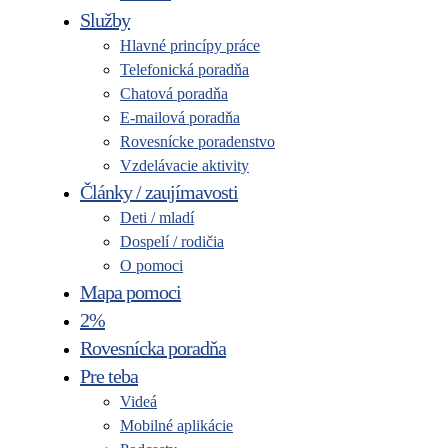
Služby
Hlavné princípy práce
Telefonická poradňa
Chatová poradňa
E-mailová poradňa
Rovesnícke poradenstvo
Vzdelávacie aktivity
Články / zaujímavosti
Deti / mladí
Dospelí / rodičia
O pomoci
Mapa pomoci
2%
Rovesnícka poradňa
Pre teba
Videá
Mobilné aplikácie