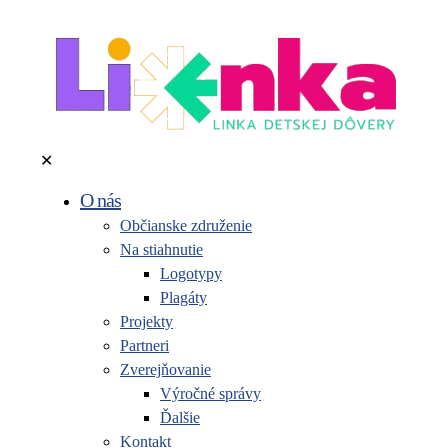
✕
O nás
Občianske združenie
Na stiahnutie
Logotypy
Plagáty
Projekty
Partneri
Zverejňovanie
Výročné správy
Ďalšie
Kontakt