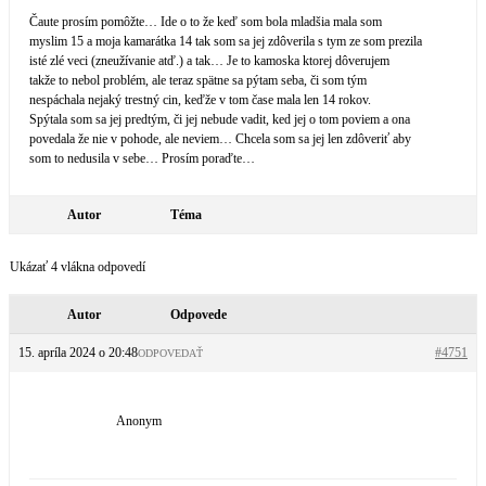
Čaute prosím pomôžte… Ide o to že keď som bola mladšia mala som
myslim 15 a moja kamarátka 14 tak som sa jej zdôverila s tym ze som prezila
isté zlé veci (zneužívanie atď.) a tak… Je to kamoska ktorej dôverujem
takže to nebol problém, ale teraz spätne sa pýtam seba, či som tým
nespáchala nejaký trestný cin, keďže v tom čase mala len 14 rokov.
Spýtala som sa jej predtým, či jej nebude vadit, ked jej o tom poviem a ona
povedala že nie v pohode, ale neviem… Chcela som sa jej len zdôveriť aby
som to nedusila v sebe… Prosím poraďte…
Autor
Téma
Ukázať 4 vlákna odpovedí
Autor
Odpovede
15. apríla 2024 o 20:48
#4751
ODPOVEDAŤ
Anonym