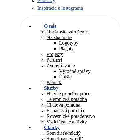
Podcasty
Inšpirácia z Instagramu
O nás
Občianske združenie
Na stiahnutie
Logotypy
Plagáty
Projekty
Partneri
Zverejňovanie
Výročné správy
Ďalšie
Kontakt
Služby
Hlavné princípy práce
Telefonická poradňa
Chatová poradňa
E-mailová poradňa
Rovesnícke poradenstvo
Vzdelávacie aktivity
Články
Som dieťa/mladý
Som dospelý/rodič