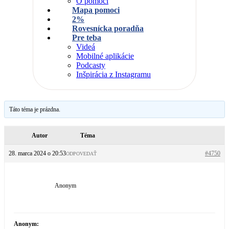
O pomoci
Mapa pomoci
2%
Rovesnícka poradňa
Pre teba
Videá
Mobilné aplikácie
Podcasty
Inšpirácia z Instagramu
Táto téma je prázdna.
Autor
Téma
28. marca 2024 o 20:53
#4750
ODPOVEDAŤ
Anonym
Anonym: