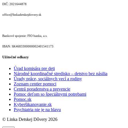
DIČ: 2021644878
office@linkadetskejdovery.sk
Bankové spojenie: FIO banka, a.s.
IBAN: SK46833000000­02401541173
Užitočné odkazy
Úrad komisára pre deti
Národné koordinačné stredisko – detstvo bez násilia
Úrady práce, sociálnych vecí a rodiny
Zoznam centier pomoci
Centrá poradenstva a prevencie
Pomoc deťom so špeciálnymi potrebami
Pomoc.sk
Kyberšikanovanie.sk
Psychiatria nie je na hlavu
© Linka Detskej Dôvery 2026