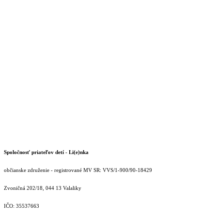
Spoločnosť priateľov detí - Li(e)nka
občianske združenie - registrované MV SR: VVS/1-900/90-18429
Zvoničná 202/18, 044 13 Valaliky
IČO: 35537663