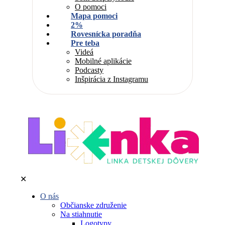
O pomoci
Mapa pomoci
2%
Rovesnícka poradňa
Pre teba
Videá
Mobilné aplikácie
Podcasty
Inšpirácia z Instagramu
✕
O nás
Občianske združenie
Na stiahnutie
Logotypy