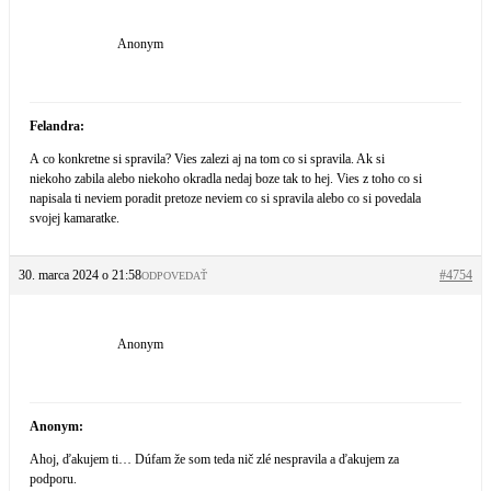
Anonym
Felandra:
A co konkretne si spravila? Vies zalezi aj na tom co si spravila. Ak si
niekoho zabila alebo niekoho okradla nedaj boze tak to hej. Vies z toho co si
napisala ti neviem poradit pretoze neviem co si spravila alebo co si povedala
svojej kamaratke.
30. marca 2024 o 21:58
#4754
ODPOVEDAŤ
Anonym
Anonym:
Ahoj, ďakujem ti… Dúfam že som teda nič zlé nespravila a ďakujem za
podporu.