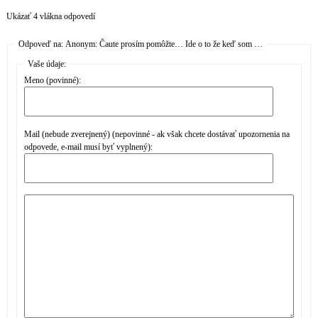
Ukázať 4 vlákna odpovedí
Odpoveď na: Anonym: Čaute prosím pomôžte… Ide o to že keď som …
Vaše údaje:
Meno (povinné):
Mail (nebude zverejnený) (nepovinné - ak však chcete dostávať upozornenia na
odpovede, e-mail musí byť vyplnený):