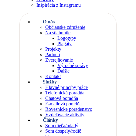
Inšpirácia z Instagramu
O nás
Občianske združenie
Na stiahnutie
Logotypy
Plagáty
Projekty
Partneri
Zverejňovanie
Výročné správy
Ďalšie
Kontakt
Služby
Hlavné princípy práce
Telefonická poradňa
Chatová poradňa
E-mailová poradňa
Rovesnícke poradenstvo
Vzdelávacie aktivity
Články
Som dieťa/mladý
Som dospelý/rodič