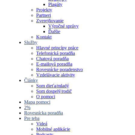
Plagáty
Projekty
Partneri
Zverejňovanie
Výročné správy
Ďalšie
Kontakt
Služby
Hlavné princípy práce
Telefonická poradňa
Chatová poradňa
E-mailová poradňa
Rovesnícke poradenstvo
Vzdelávacie aktivity
Články
Som dieťa/mladý
Som dospelý/rodič
O pomoci
Mapa pomoci
2%
Rovesnícka poradňa
Pre teba
Videá
Mobilné aplikácie
Podcasty