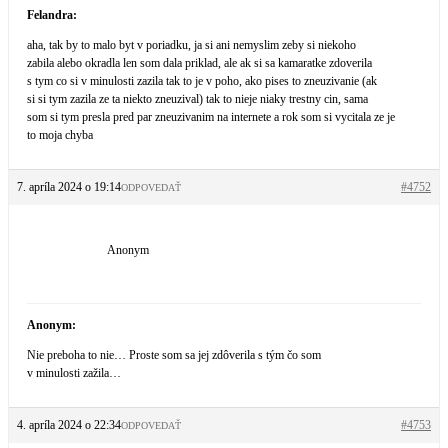
Felandra:
aha, tak by to malo byt v poriadku, ja si ani nemyslim zeby si niekoho
zabila alebo okradla len som dala priklad, ale ak si sa kamaratke zdoverila
s tym co si v minulosti zazila tak to je v poho, ako pises to zneuzivanie (ak
si si tym zazila ze ta niekto zneuzival) tak to nieje niaky trestny cin, sama
som si tym presla pred par zneuzivanim na internete a rok som si vycitala ze je
to moja chyba
7. apríla 2024 o 19:14
#4752
ODPOVEDAŤ
Anonym
Anonym:
Nie preboha to nie… Proste som sa jej zdôverila s tým čo som
v minulosti zažila…
4. apríla 2024 o 22:34
#4753
ODPOVEDAŤ