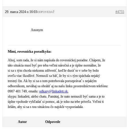
29. marca 2024 o 16:03
#4755
ODPOVEDAŤ
Anonym
Mimi, rovesnícka poradkyňa:
Ahoj, som rada, že si nám napísala do rovesníckej poradne. Chápem, že
táto situácia musí byť pre teba veľmi náročná a je úplne normálne, že
si sa s tým chcela niekomu zdôveriť, keďže dusiť to v sebe by bolo
oveľa viac škodlivé. Nemusíš sa báť, že by si s tým spáchala nejaký
trestný čin. Ak by si sa o tom potrebovala porozprávať s nejakým
odborníkom, neváhaj sa obrátiť aj na našu linku prostredníctvom telefónu:
0907 401 749, emailu:
odkazy@
linkadeti.sk
,
skypu: linkadeti, alebo chatu. Pamätaj, že nato nemusíš byť sama a je to
úplne vpohode vyhľadať si pomoc, ak je toho na tebe priveľa. Veľmi ti
želám, aby si sa s tou situáciou čo najskôr vysporiadala.
Autor
Odpovede