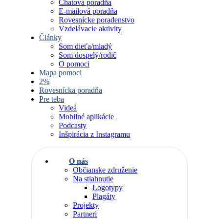
Chatová poradňa
E-mailová poradňa
Rovesnícke poradenstvo
Vzdelávacie aktivity
Články
Som dieťa/mladý
Som dospelý/rodič
O pomoci
Mapa pomoci
2%
Rovesnícka poradňa
Pre teba
Videá
Mobilné aplikácie
Podcasty
Inšpirácia z Instagramu
O nás
Občianske združenie
Na stiahnutie
Logotypy
Plagáty
Projekty
Partneri