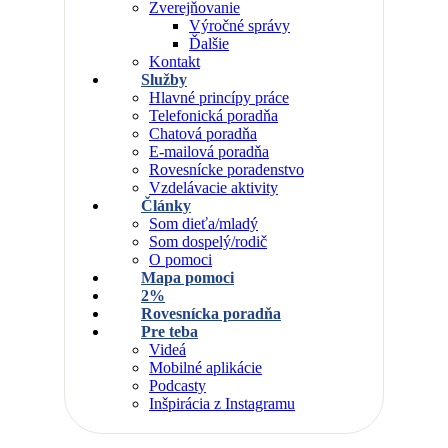
Zverejňovanie
Výročné správy
Ďalšie
Kontakt
Služby
Hlavné princípy práce
Telefonická poradňa
Chatová poradňa
E-mailová poradňa
Rovesnícke poradenstvo
Vzdelávacie aktivity
Články
Som dieťa/mladý
Som dospelý/rodič
O pomoci
Mapa pomoci
2%
Rovesnícka poradňa
Pre teba
Videá
Mobilné aplikácie
Podcasty
Inšpirácia z Instagramu