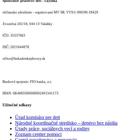
Spoločnosť priateľov detí - Li(e)nka
občianske združenie - registrované MV SR: VVS/1-900/90-18429
Zvoničná 202/18, 044 13 Valaliky
IČO: 35537663
DIČ: 2021644878
office@linkadetskejdovery.sk
Bankové spojenie: FIO banka, a.s.
IBAN: SK46833000000­02401541173
Užitočné odkazy
Úrad komisára pre deti
Národné koordinačné stredisko – detstvo bez násilia
Úrady práce, sociálnych vecí a rodiny
Zoznam centier pomoci
Centrá poradenstva a prevencie