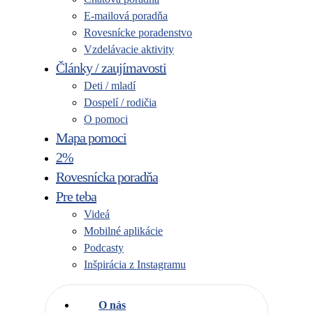
E-mailová poradňa
Rovesnícke poradenstvo
Vzdelávacie aktivity
Články / zaujímavosti
Deti / mladí
Dospelí / rodičia
O pomoci
Mapa pomoci
2%
Rovesnícka poradňa
Pre teba
Videá
Mobilné aplikácie
Podcasty
Inšpirácia z Instagramu
O nás