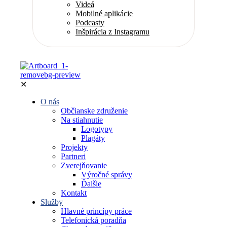
Videá
Mobilné aplikácie
Podcasty
Inšpirácia z Instagramu
✕
O nás
Občianske združenie
Na stiahnutie
Logotypy
Plagáty
Projekty
Partneri
Zverejňovanie
Výročné správy
Ďalšie
Kontakt
Služby
Hlavné princípy práce
Telefonická poradňa