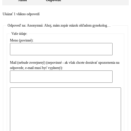
Autor
Odpovede
Ukázať 1 vlákno odpovedí
Odpoveď na: Anonymná: Ahoj, mám zopár otázok ohľadom gynekolog…
Vaše údaje:
Meno (povinné):
Mail (nebude zverejnený) (nepovinné - ak však chcete dostávať upozornenia na
odpovede, e-mail musí byť vyplnený):