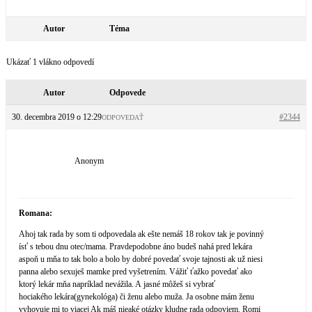
Autor
Téma
Ukázať 1 vlákno odpovedí
Autor
Odpovede
30. decembra 2019 o 12:29
#2344
ODPOVEDAŤ
Anonym
Romana:
Ahoj tak rada by som ti odpovedala ak ešte nemáš 18 rokov tak je povinný
ísť s tebou dnu otec/mama. Pravdepodobne áno budeš nahá pred lekára
aspoň u mňa to tak bolo a bolo by dobré povedať svoje tajnosti ak už niesi
panna alebo sexuješ mamke pred vyšetrením. Vážiť ťažko povedať ako
ktorý lekár mňa napríklad nevážila. A jasné môžeš si vybrať
hociakého lekára(gynekológa) či ženu alebo muža. Ja osobne mám ženu
vyhovuje mi to viacej Ak máš nieaké otázky kludne rada odpoviem. Romi