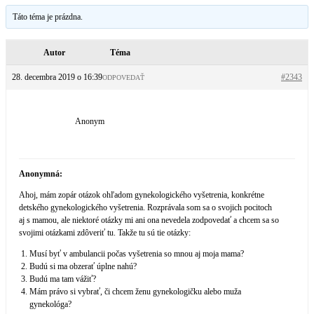
Táto téma je prázdna.
Autor
Téma
28. decembra 2019 o 16:39
#2343
ODPOVEDAŤ
Anonym
Anonymná:
Ahoj, mám zopár otázok ohľadom gynekologického vyšetrenia, konkrétne
detského gynekologického vyšetrenia. Rozprávala som sa o svojich pocitoch
aj s mamou, ale niektoré otázky mi ani ona nevedela zodpovedať a chcem sa so
svojimi otázkami zdôveriť tu. Takže tu sú tie otázky:
Musí byť v ambulancii počas vyšetrenia so mnou aj moja mama?
Budú si ma obzerať úplne nahú?
Budú ma tam vážiť?
Mám právo si vybrať, či chcem ženu gynekologičku alebo muža
gynekológa?