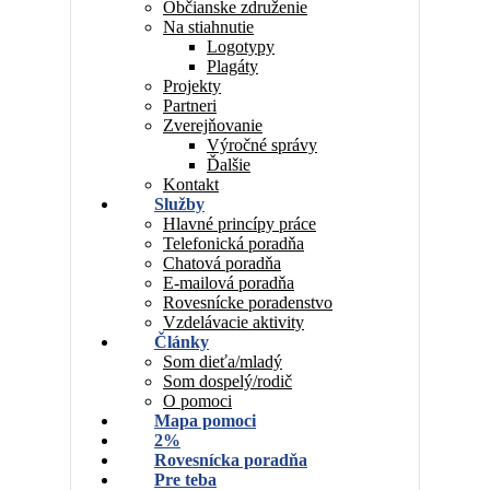
Občianske združenie
Na stiahnutie
Logotypy
Plagáty
Projekty
Partneri
Zverejňovanie
Výročné správy
Ďalšie
Kontakt
Služby
Hlavné princípy práce
Telefonická poradňa
Chatová poradňa
E-mailová poradňa
Rovesnícke poradenstvo
Vzdelávacie aktivity
Články
Som dieťa/mladý
Som dospelý/rodič
O pomoci
Mapa pomoci
2%
Rovesnícka poradňa
Pre teba