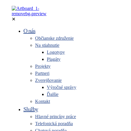
✕
O nás
Občianske združenie
Na stiahnutie
Logotypy
Plagáty
Projekty
Partneri
Zverejňovanie
Výročné správy
Ďalšie
Kontakt
Služby
Hlavné princípy práce
Telefonická poradňa
Chatová poradňa