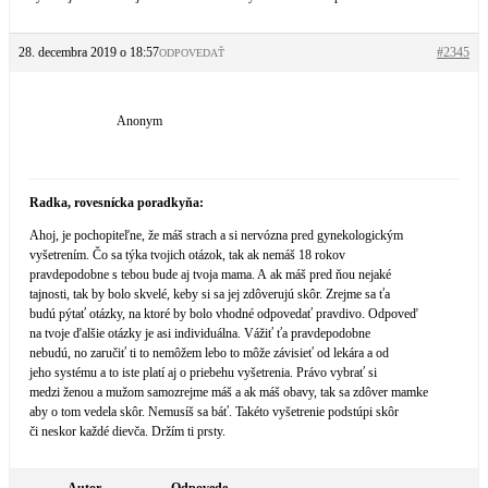
28. decembra 2019 o 18:57
#2345
ODPOVEDAŤ
Anonym
Radka, rovesnícka poradkyňa:
Ahoj, je pochopiteľne, že máš strach a si nervózna pred gynekologickým
vyšetrením. Čo sa týka tvojich otázok, tak ak nemáš 18 rokov
pravdepodobne s tebou bude aj tvoja mama. A ak máš pred ňou nejaké
tajnosti, tak by bolo skvelé, keby si sa jej zdôverujú skôr. Zrejme sa ťa
budú pýtať otázky, na ktoré by bolo vhodné odpovedať pravdivo. Odpoveď
na tvoje ďalšie otázky je asi individuálna. Vážiť ťa pravdepodobne
nebudú, no zaručiť ti to nemôžem lebo to môže závisieť od lekára a od
jeho systému a to iste platí aj o priebehu vyšetrenia. Právo vybrať si
medzi ženou a mužom samozrejme máš a ak máš obavy, tak sa zdôver mamke
aby o tom vedela skôr. Nemusíš sa báť. Takéto vyšetrenie podstúpi skôr
či neskor každé dievča. Držím ti prsty.