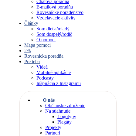
Chatová poradňa
E-mailová poradňa
Rovesnícke poradenstvo
Vzdelávacie aktivity
Články
Som dieťa/mladý
Som dospelý/rodič
O pomoci
Mapa pomoci
2%
Rovesnícka poradňa
Pre teba
Videá
Mobilné aplikácie
Podcasty
Inšpirácia z Instagramu
O nás
Občianske združenie
Na stiahnutie
Logotypy
Plagáty
Projekty
Partneri