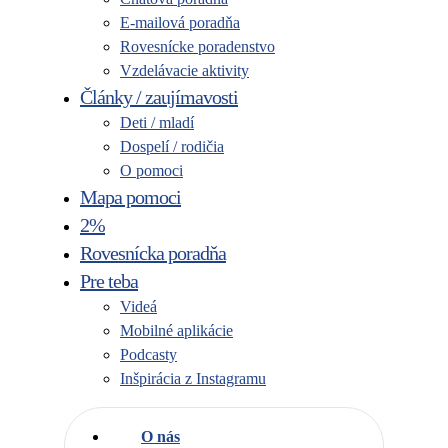
E-mailová poradňa
Rovesnícke poradenstvo
Vzdelávacie aktivity
Články / zaujímavosti
Deti / mladí
Dospelí / rodičia
O pomoci
Mapa pomoci
2%
Rovesnícka poradňa
Pre teba
Videá
Mobilné aplikácie
Podcasty
Inšpirácia z Instagramu
O nás