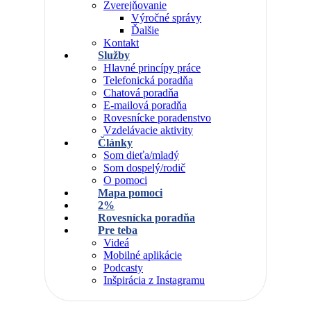
Zverejňovanie
Výročné správy
Ďalšie
Kontakt
Služby
Hlavné princípy práce
Telefonická poradňa
Chatová poradňa
E-mailová poradňa
Rovesnícke poradenstvo
Vzdelávacie aktivity
Články
Som dieťa/mladý
Som dospelý/rodič
O pomoci
Mapa pomoci
2%
Rovesnícka poradňa
Pre teba
Videá
Mobilné aplikácie
Podcasty
Inšpirácia z Instagramu