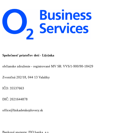
Spoločnosť priateľov detí - Li(e)nka
občianske združenie - registrované MV SR: VVS/1-900/90-18429
Zvoničná 202/18, 044 13 Valaliky
IČO: 35537663
DIČ: 2021644878
office@linkadetskejdovery.sk
Bankové spojenie: FIO banka, a.s.