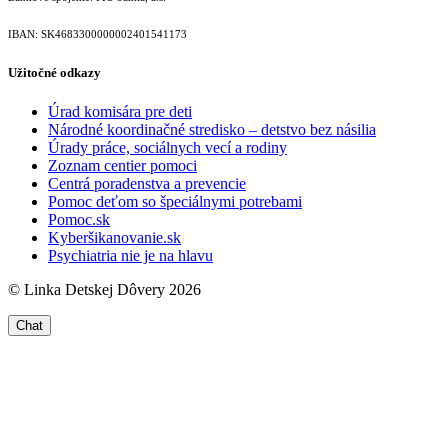
IBAN: SK46833000000­02401541173
Užitočné odkazy
Úrad komisára pre deti
Národné koordinačné stredisko – detstvo bez násilia
Úrady práce, sociálnych vecí a rodiny
Zoznam centier pomoci
Centrá poradenstva a prevencie
Pomoc deťom so špeciálnymi potrebami
Pomoc.sk
Kyberšikanovanie.sk
Psychiatria nie je na hlavu
© Linka Detskej Dôvery 2026