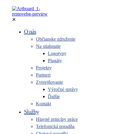
✕
O nás
Občianske združenie
Na stiahnutie
Logotypy
Plagáty
Projekty
Partneri
Zverejňovanie
Výročné správy
Ďalšie
Kontakt
Služby
Hlavné princípy práce
Telefonická poradňa
Chatová poradňa