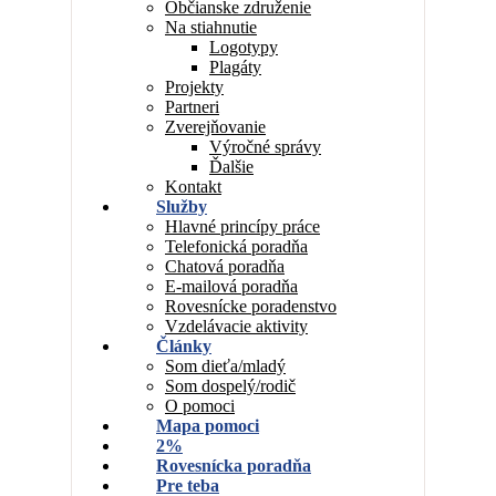
Občianske združenie
Na stiahnutie
Logotypy
Plagáty
Projekty
Partneri
Zverejňovanie
Výročné správy
Ďalšie
Kontakt
Služby
Hlavné princípy práce
Telefonická poradňa
Chatová poradňa
E-mailová poradňa
Rovesnícke poradenstvo
Vzdelávacie aktivity
Články
Som dieťa/mladý
Som dospelý/rodič
O pomoci
Mapa pomoci
2%
Rovesnícka poradňa
Pre teba