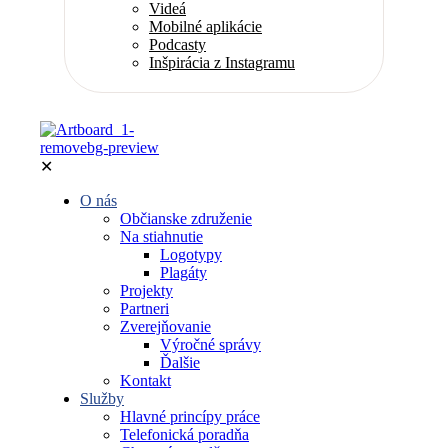
Videá
Mobilné aplikácie
Podcasty
Inšpirácia z Instagramu
✕
O nás
Občianske združenie
Na stiahnutie
Logotypy
Plagáty
Projekty
Partneri
Zverejňovanie
Výročné správy
Ďalšie
Kontakt
Služby
Hlavné princípy práce
Telefonická poradňa