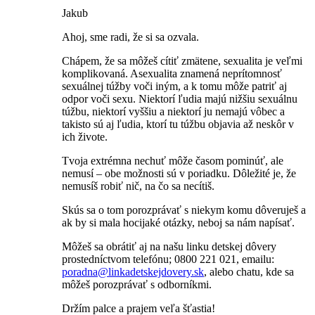
Jakub
Ahoj, sme radi, že si sa ozvala.
Chápem, že sa môžeš cítiť zmätene, sexualita je veľmi
komplikovaná. Asexualita znamená neprítomnosť
sexuálnej túžby voči iným, a k tomu môže patriť aj
odpor voči sexu. Niektorí ľudia majú nižšiu sexuálnu
túžbu, niektorí vyššiu a niektorí ju nemajú vôbec a
takisto sú aj ľudia, ktorí tu túžbu objavia až neskôr v
ich živote.
Tvoja extrémna nechuť môže časom pominúť, ale
nemusí – obe možnosti sú v poriadku. Dôležité je, že
nemusíš robiť nič, na čo sa necítiš.
Skús sa o tom porozprávať s niekym komu dôveruješ a
ak by si mala hocijaké otázky, neboj sa nám napísať.
Môžeš sa obrátiť aj na našu linku detskej dôvery
prostedníctvom telefónu; 0800 221 021, emailu:
poradna@linkadetskejdovery.sk
, alebo chatu, kde sa
môžeš porozprávať s odborníkmi.
Držím palce a prajem veľa šťastia!