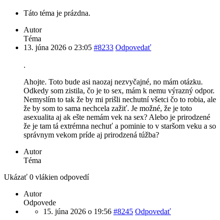
Táto téma je prázdna.
Autor
Téma
13. júna 2026 o 23:05
#8233
Odpovedať
.
Ahojte. Toto bude asi naozaj nezvyčajné, no mám otázku.
Odkedy som zistila, čo je to sex, mám k nemu výrazný odpor.
Nemyslím to tak že by mi prišli nechutní všetci čo to robia, ale
že by som to sama nechcela zažiť. Je možné, že je toto
asexualita aj ak ešte nemám vek na sex? Alebo je prirodzené
že je tam tá extrémna nechuť a pominie to v staršom veku a so
správnym vekom príde aj prirodzená túžba?
Autor
Téma
Ukázať 0 vlákien odpovedí
Autor
Odpovede
15. júna 2026 o 19:56
#8245
Odpovedať