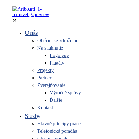
✕
O nás
Občianske združenie
Na stiahnutie
Logotypy
Plagáty
Projekty
Partneri
Zverejňovanie
Výročné správy
Ďalšie
Kontakt
Služby
Hlavné princípy práce
Telefonická poradňa
Chatová poradňa