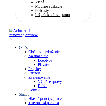
Videá
Mobilné aplikácie
Podcasty
Inšpirácia z Instagramu
✕
O nás
Občianske združenie
Na stiahnutie
Logotypy
Plagáty
Projekty
Partneri
Zverejňovanie
Výročné správy
Ďalšie
Kontakt
Služby
Hlavné princípy práce
Telefonická poradňa