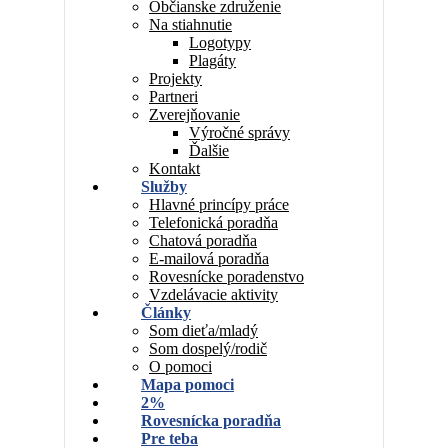
Občianske združenie
Na stiahnutie
Logotypy
Plagáty
Projekty
Partneri
Zverejňovanie
Výročné správy
Ďalšie
Kontakt
Služby
Hlavné princípy práce
Telefonická poradňa
Chatová poradňa
E-mailová poradňa
Rovesnícke poradenstvo
Vzdelávacie aktivity
Články
Som dieťa/mladý
Som dospelý/rodič
O pomoci
Mapa pomoci
2%
Rovesnícka poradňa
Pre teba