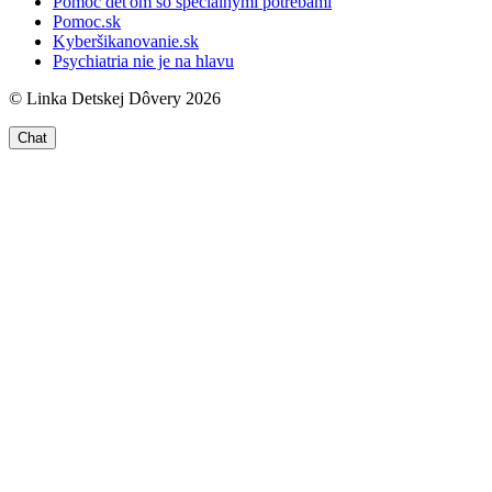
Pomoc deťom so špeciálnymi potrebami
Pomoc.sk
Kyberšikanovanie.sk
Psychiatria nie je na hlavu
© Linka Detskej Dôvery 2026