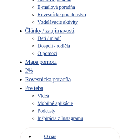
E-mailová poradňa
Rovesnícke poradenstvo
Vzdelávacie aktivity
Články / zaujímavosti
Deti / mladí
Dospelí / rodičia
O pomoci
Mapa pomoci
2%
Rovesnícka poradňa
Pre teba
Videá
Mobilné aplikácie
Podcasty
Inšpirácia z Instagramu
O nás