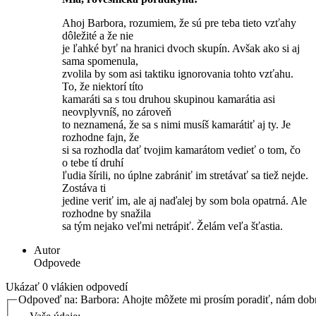
Ahoj Barbora, rozumiem, že sú pre teba tieto vzťahy
dôležité a že nie
je ľahké byť na hranici dvoch skupín. Avšak ako si aj
sama spomenula,
zvolila by som asi taktiku ignorovania tohto vzťahu.
To, že niektorí títo
kamaráti sa s tou druhou skupinou kamarátia asi
neovplyvníš, no zároveň
to neznamená, že sa s nimi musíš kamarátiť aj ty. Je
rozhodne fajn, že
si sa rozhodla dať tvojim kamarátom vedieť o tom, čo
o tebe tí druhí
ľudia šírili, no úplne zabrániť im stretávať sa tiež nejde.
Zostáva ti
jedine veriť im, ale aj naďalej by som bola opatrná. Ale
rozhodne by snažila
sa tým nejako veľmi netrápiť. Želám veľa šťastia.
Autor
Odpovede
Ukázať 0 vlákien odpovedí
Odpoveď na: Barbora: Ahojte môžete mi prosím poradiť, nám do