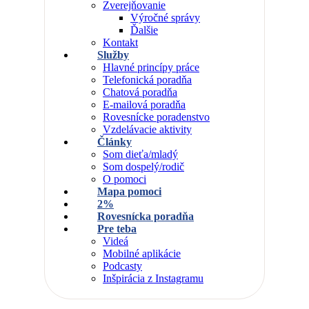
Zverejňovanie
Výročné správy
Ďalšie
Kontakt
Služby
Hlavné princípy práce
Telefonická poradňa
Chatová poradňa
E-mailová poradňa
Rovesnícke poradenstvo
Vzdelávacie aktivity
Články
Som dieťa/mladý
Som dospelý/rodič
O pomoci
Mapa pomoci
2%
Rovesnícka poradňa
Pre teba
Videá
Mobilné aplikácie
Podcasty
Inšpirácia z Instagramu