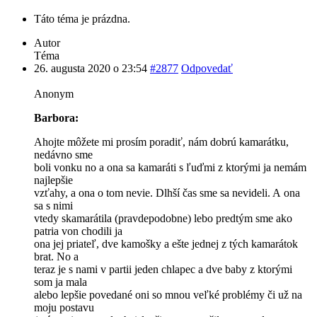
Táto téma je prázdna.
Autor
Téma
26. augusta 2020 o 23:54
#2877
Odpovedať
Anonym
Barbora:
Ahojte môžete mi prosím poradiť, nám dobrú kamarátku,
nedávno sme
boli vonku no a ona sa kamaráti s ľuďmi z ktorými ja nemám
najlepšie
vzťahy, a ona o tom nevie. Dlhší čas sme sa nevideli. A ona
sa s nimi
vtedy skamarátila (pravdepodobne) lebo predtým sme ako
patria von chodili ja
ona jej priateľ, dve kamošky a ešte jednej z tých kamarátok
brat. No a
teraz je s nami v partii jeden chlapec a dve baby z ktorými
som ja mala
alebo lepšie povedané oni so mnou veľké problémy či už na
moju postavu