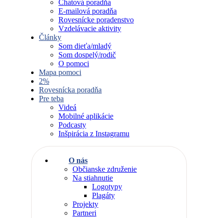
Chatová poradňa
E-mailová poradňa
Rovesnícke poradenstvo
Vzdelávacie aktivity
Články
Som dieťa/mladý
Som dospelý/rodič
O pomoci
Mapa pomoci
2%
Rovesnícka poradňa
Pre teba
Videá
Mobilné aplikácie
Podcasty
Inšpirácia z Instagramu
O nás
Občianske združenie
Na stiahnutie
Logotypy
Plagáty
Projekty
Partneri