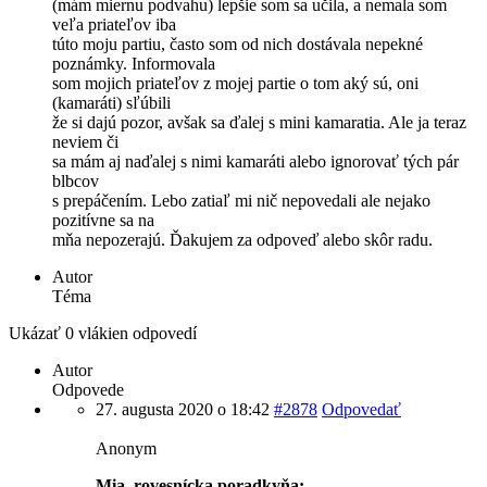
(mám miernu podvahu) lepšie som sa učila, a nemala som
veľa priateľov iba
túto moju partiu, často som od nich dostávala nepekné
poznámky. Informovala
som mojich priateľov z mojej partie o tom aký sú, oni
(kamaráti) sľúbili
že si dajú pozor, avšak sa ďalej s mini kamaratia. Ale ja teraz
neviem či
sa mám aj naďalej s nimi kamaráti alebo ignorovať tých pár
blbcov
s prepáčením. Lebo zatiaľ mi nič nepovedali ale nejako
pozitívne sa na
mňa nepozerajú. Ďakujem za odpoveď alebo skôr radu.
Autor
Téma
Ukázať 0 vlákien odpovedí
Autor
Odpovede
27. augusta 2020 o 18:42
#2878
Odpovedať
Anonym
Mia, rovesnícka poradkyňa: