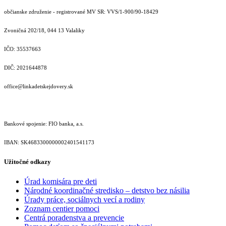
občianske združenie - registrované MV SR: VVS/1-900/90-18429
Zvoničná 202/18, 044 13 Valaliky
IČO: 35537663
DIČ: 2021644878
office@linkadetskejdovery.sk
Bankové spojenie: FIO banka, a.s.
IBAN: SK46833000000­02401541173
Užitočné odkazy
Úrad komisára pre deti
Národné koordinačné stredisko – detstvo bez násilia
Úrady práce, sociálnych vecí a rodiny
Zoznam centier pomoci
Centrá poradenstva a prevencie