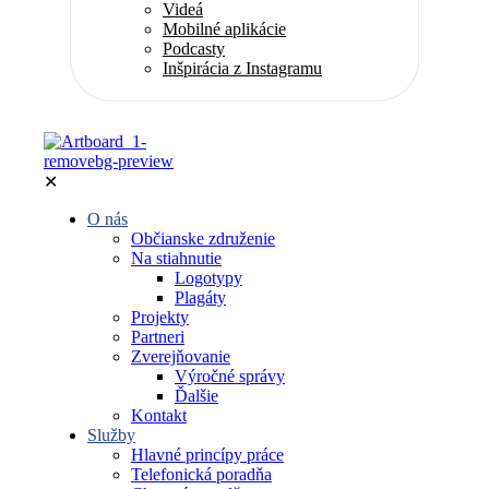
Videá
Mobilné aplikácie
Podcasty
Inšpirácia z Instagramu
✕
O nás
Občianske združenie
Na stiahnutie
Logotypy
Plagáty
Projekty
Partneri
Zverejňovanie
Výročné správy
Ďalšie
Kontakt
Služby
Hlavné princípy práce
Telefonická poradňa