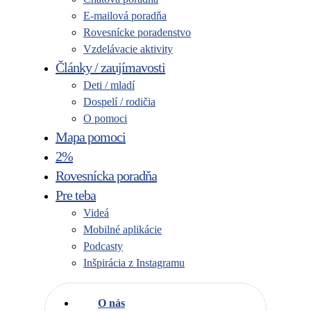
E-mailová poradňa
Rovesnícke poradenstvo
Vzdelávacie aktivity
Články / zaujímavosti
Deti / mladí
Dospelí / rodičia
O pomoci
Mapa pomoci
2%
Rovesnícka poradňa
Pre teba
Videá
Mobilné aplikácie
Podcasty
Inšpirácia z Instagramu
O nás