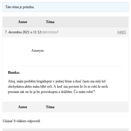
Táto téma je prázdna.
Autor
Téma
7. decembra 2021 o 11:12
#4005
ODPOVEDAŤ
Anonym
Bianka:
Ahoj, mám problém brigádujem v jednej firme a dosť často ma môj šef
obchytkáva alebo mám blbé reči. A keď mu poviem že čo to robí že nech
prestane tak on že ja ho provokujem a dráždim. Čo mám robiť?
Autor
Téma
Ukázať 0 vlákien odpovedí