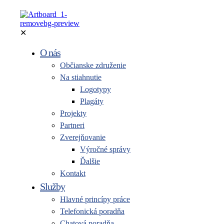
✕
O nás
Občianske združenie
Na stiahnutie
Logotypy
Plagáty
Projekty
Partneri
Zverejňovanie
Výročné správy
Ďalšie
Kontakt
Služby
Hlavné princípy práce
Telefonická poradňa
Chatová poradňa