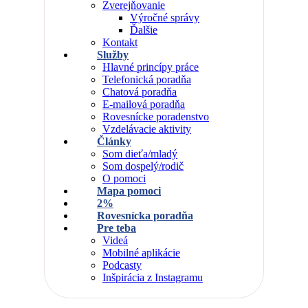
Zverejňovanie
Výročné správy
Ďalšie
Kontakt
Služby
Hlavné princípy práce
Telefonická poradňa
Chatová poradňa
E-mailová poradňa
Rovesnícke poradenstvo
Vzdelávacie aktivity
Články
Som dieťa/mladý
Som dospelý/rodič
O pomoci
Mapa pomoci
2%
Rovesnícka poradňa
Pre teba
Videá
Mobilné aplikácie
Podcasty
Inšpirácia z Instagramu