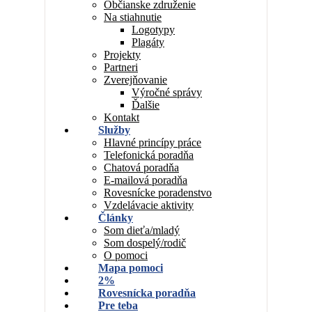
Občianske združenie
Na stiahnutie
Logotypy
Plagáty
Projekty
Partneri
Zverejňovanie
Výročné správy
Ďalšie
Kontakt
Služby
Hlavné princípy práce
Telefonická poradňa
Chatová poradňa
E-mailová poradňa
Rovesnícke poradenstvo
Vzdelávacie aktivity
Články
Som dieťa/mladý
Som dospelý/rodič
O pomoci
Mapa pomoci
2%
Rovesnícka poradňa
Pre teba