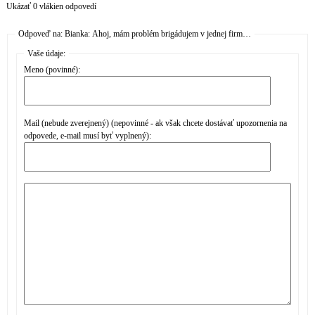
Ukázať 0 vlákien odpovedí
Odpoveď na: Bianka: Ahoj, mám problém brigádujem v jednej firm…
Vaše údaje:
Meno (povinné):
Mail (nebude zverejnený) (nepovinné - ak však chcete dostávať upozornenia na
odpovede, e-mail musí byť vyplnený):