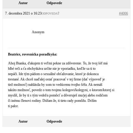
Autor
Odpovede
7. decembra 2021 o 16:23
#4006
ODPOVEDAŤ
Anonym
Beatrice, rovesnícka poradkyňa:
Ahoj Bianka, ďakujem ti veľmi pekne za zdôverenie. To, že tvoj šéf má
blbé reči a ťa obchytkáva určite nie je vporiadku, keďže sa ti to
nepáči. Ide tým pádom o sexuálné obťažovanie, ktoré je dokonca
trestané. Ak chceš naďalej ostať pracovať v tej firme (dať výpoveď je
tiež možnosť) nahlásila by som to vedúcemu tvojho šéfa. Ak nemáš
takúto možnosť, povedz o tom tvojmu kolegovi/kolegyni, o ktorom/ktorej si
myslíš, že by ti s tým vedel/a pomôcť a dôveruješ mu/jej alebo rodičom
či inému členovi rodiny. Dúfam že, ti tieto rady pomôžu. Držím
ti palce.
Autor
Odpovede