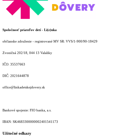
Spoločnosť priateľov detí - Li(e)nka
občianske združenie - registrované MV SR: VVS/1-900/90-18429
Zvoničná 202/18, 044 13 Valaliky
IČO: 35537663
DIČ: 2021644878
office@linkadetskejdovery.sk
Bankové spojenie: FIO banka, a.s.
IBAN: SK46833000000­02401541173
Užitočné odkazy