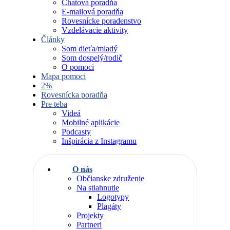
Chatová poradňa
E-mailová poradňa
Rovesnícke poradenstvo
Vzdelávacie aktivity
Články
Som dieťa/mladý
Som dospelý/rodič
O pomoci
Mapa pomoci
2%
Rovesnícka poradňa
Pre teba
Videá
Mobilné aplikácie
Podcasty
Inšpirácia z Instagramu
O nás
Občianske združenie
Na stiahnutie
Logotypy
Plagáty
Projekty
Partneri