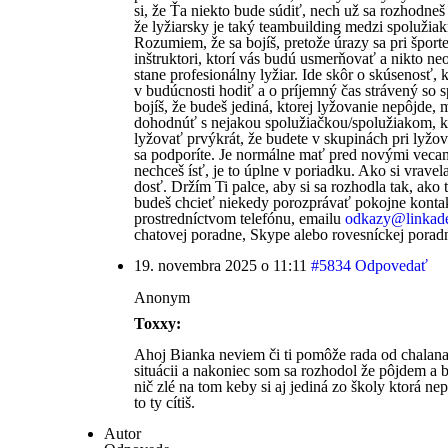
si, že Ťa niekto bude súdiť, nech už sa rozhodne
že lyžiarsky je taký teambuilding medzi spolužia
Rozumiem, že sa bojíš, pretože úrazy sa pri šport
inštruktori, ktorí vás budú usmerňovať a nikto ne
stane profesionálny lyžiar. Ide skôr o skúsenosť, 
v budúcnosti hodiť a o príjemný čas strávený so 
bojíš, že budeš jediná, ktorej lyžovanie nepôjde, 
dohodnúť s nejakou spolužiačkou/spo­lužiakom, kt
lyžovať prvýkrát, že budete v skupinách pri lyžo
sa podporíte. Je normálne mať pred novými vecam
nechceš ísť, je to úplne v poriadku. Ako si vravel
dosť. Držím Ti palce, aby si sa rozhodla tak, ako
budeš chcieť niekedy porozprávať pokojne kontak
prostredníctvom telefónu, emailu
odkazy@
linkad
chatovej poradne, Skype alebo rovesníckej porad
19. novembra 2025 o 11:11
#5834
Odpovedať
Anonym
Toxxy:
Ahoj Bianka neviem či ti pomôže rada od chalana
situácii a nakoniec som sa rozhodol že pôjdem a b
nič zlé na tom keby si aj jediná zo školy ktorá ne
to ty cítiš.
Autor