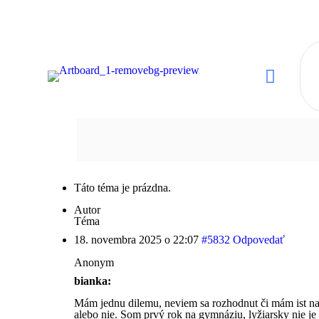
Táto téma je prázdna.
Autor
Téma
18. novembra 2025 o 22:07
#5832
Odpovedať
Anonym
bianka:
Mám jednu dilemu, neviem sa rozhodnut či mám ist na
alebo nie. Som prvý rok na gymnáziu, lyžiarsky nie je 