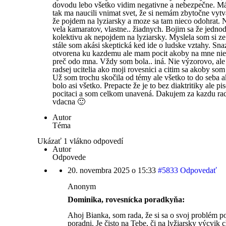
dovodu lebo všetko vidim negativne a nebezpečne. Má
tak ma naucili vnimat svet, že si nemám zbytočne vyt
že pojdem na lyziarsky a moze sa tam nieco odohrat. 
vela kamaratov, vlastne.. žiadnych. Bojim sa že jed
kolektivu ak nepojdem na lyziarsky. Myslela som si ze
stále som akási skeptická ked ide o ludske vztahy. Sna
otvorena ku kazdemu ale mam pocit akoby na mne nieč
preč odo mna. Vždy som bola.. iná. Nie výzorovo, al
radsej ucitelia ako moji rovesnici a citim sa akoby so
Už som trochu skočila od témy ale všetko to do seba 
bolo asi všetko. Prepacte že je to bez diaktritiky ale pi
pocitaci a som celkom unavená. Dakujem za kazdu ra
vdacna 🙂
Autor
Téma
Ukázať 1 vlákno odpovedí
Autor
Odpovede
20. novembra 2025 o 15:33
#5833
Odpovedať
Anonym
Dominika, rovesnícka poradkyňa:
Ahoj Bianka, som rada, že si sa o svoj problém po
poradni. Je čisto na Tebe, či na lyžiarsky výcvik 