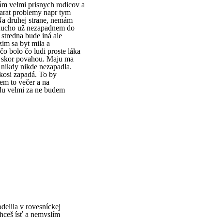
m velmi prisnych rodicov a
varat problemy napr tym
Na druhej strane, nemám
noducho už nezapadnem do
 stredna bude iná ale
zim sa byt mila a
o bolo čo ludi proste láka
e skor povahou. Maju ma
m nikdy nikde nezapadla.
akosi zapadá. To by
sem to večer a na
du velmi za ne budem
delila v rovesníckej
chceš ísť a nemyslím