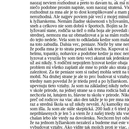
naozaj neviem rozhodnut a preto to davam tu, ak má ni
niečo podobne prosim napiste, som naozaj stratená. V
rozhodnut za mna ale je to dost komplikované a mam 
nerozhodná. Ale najprv poviem pár vecí z mojej minulos
k lyžiarskemu. Nemám žiadne skúsenosti s lyžovaním
sneh a celkovo nie som dobrá v športoch. Bojím sa že 
lyžovaní stane, rodičia sa tiež o mňa boja ale povedal
strednej, nemozu ma uz obmadzovat a ja sa mám rozho
do tejto nedele. Vela som to odkladala kedze som mal
na toto zabudla. Dalsia vec, peniaze. Nieže by sme nem
že podla mna je to strata penazi tak trochu. Kupovat si
helmu, topanky, nohavice a podobne kedze ja moc n
lyzovat a vyuzila by som tieto veci akurat tak jedenkr
už asi nikdy. S rodičmi nepojdem lyzovat kedze obaja
problem mi všetko zaplatit ale mne to pride ako strata
zalezitost. Za tie peniaze som si radsej mohla setrit na
mobil. Na druhej strane je ale to pro: budovat si vztah
triedny nam povedal že je trieda pred a po lyžiarskom.
upevnuju tieto vztahy. Ja som na základnej nikdy nebo
v skole prirode, na jednej strane sa o mna rodicia bali
nechcela ist, lutujem to, hlavne tu skolu v prirode. Ni
preč od rodicov na viac ako den takže je to pre mna 
raz a stredná škola sa už nikdy nevráti. Aj kamošky ma
som išla. Ja som ale stále skeptická. 200 ludi z 6 tried 
neprihlasenych je len 5 a viem že z našej triedy idu vse
chalan lebo ide vtedy na dovolenku. Nechcem byt odst
že na jednom lyžiarskom nezalezí a budeme mat este v
vybudovat vztahy. Ako vidite tak mojich proti je viac,