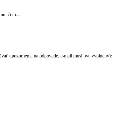
dnut či m…
távať upozornenia na odpovede, e-mail musí byť vyplnený):