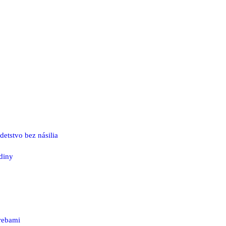
etstvo bez násilia
odiny
rebami