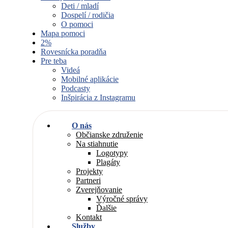
Deti / mladí
Dospelí / rodičia
O pomoci
Mapa pomoci
2%
Rovesnícka poradňa
Pre teba
Videá
Mobilné aplikácie
Podcasty
Inšpirácia z Instagramu
O nás
Občianske združenie
Na stiahnutie
Logotypy
Plagáty
Projekty
Partneri
Zverejňovanie
Výročné správy
Ďalšie
Kontakt
Služby