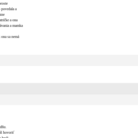
proste
o povedala a
izne
atričke a ona
rávania a mamka
i ona sa nemá
adňu.
íš hovoriť