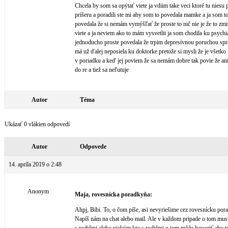
Chcela by som sa opýtať viete ja vdiim take veci ktoré tu niesu 
príšeru a poradili ste mi aby som to povedala mamke a ja som t
povedala že si nemám vymýšľať že proste to nič nie je že to zm
viete a ja neviem ako to mám vysvetlit ja som chodila ku psychi
jednoducho proste povedala že trpim depresívnou poruchou sp
má už ďalej neposiela ku doktorke pretože si mysli že je všetko
v poriadku a keď jej poviem že sa nemám dobre tak povie že an
do re a tiež sa neľutuje
Autor
Téma
Ukázať 0 vlákien odpovedí
Autor
Odpovede
14. apríla 2019 o 2:48
Anonym
Maja, rovesnícka poradkyňa:
Ahpj, Bibi. To, o čom píše, asi nevyriešime cez rovesnícku por
Napíš nám na chat alebo mail. Ale v každom pripade o tom mus