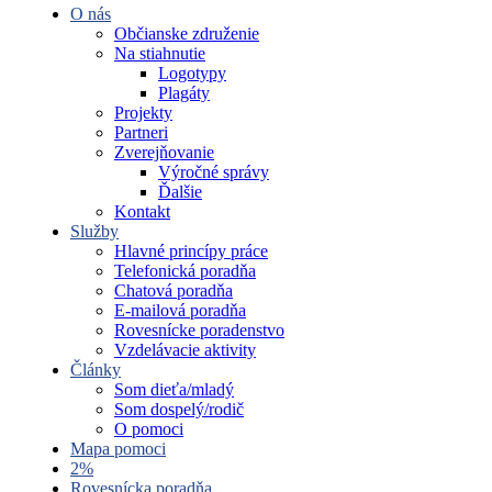
O nás
Občianske združenie
Na stiahnutie
Logotypy
Plagáty
Projekty
Partneri
Zverejňovanie
Výročné správy
Ďalšie
Kontakt
Služby
Hlavné princípy práce
Telefonická poradňa
Chatová poradňa
E-mailová poradňa
Rovesnícke poradenstvo
Vzdelávacie aktivity
Články
Som dieťa/mladý
Som dospelý/rodič
O pomoci
Mapa pomoci
2%
Rovesnícka poradňa