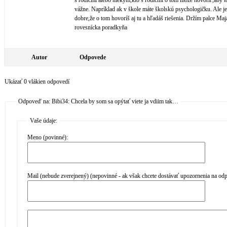
s rodičmi alebo niekým,kto s rodičmi o tom môže hovoriť,aby to
vážne. Napríklad ak v škole máte školskú psychologičku. Ale je
dobre,že o tom hovoríš aj tu a hľadáš riešenia. Držím palce Maj
rovesnícka poradkyňa
Autor
Odpovede
Ukázať 0 vlákien odpovedí
Odpoveď na: Bibi34: Chcela by som sa opýtať viete ja vdiim tak…
Vaše údaje:
Meno (povinné):
Mail (nebude zverejnený) (nepovinné - ak však chcete dostávať upozornenia na od