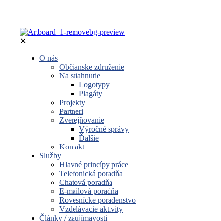
✕
O nás
Občianske združenie
Na stiahnutie
Logotypy
Plagáty
Projekty
Partneri
Zverejňovanie
Výročné správy
Ďalšie
Kontakt
Služby
Hlavné princípy práce
Telefonická poradňa
Chatová poradňa
E-mailová poradňa
Rovesnícke poradenstvo
Vzdelávacie aktivity
Články / zaujímavosti