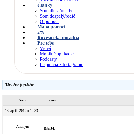
Články
Som dieťa/mladý
Som dospelý/rodič
O pomoci
Mapa pomoci
2%
Rovesnícka poradňa
Pre teba
Videá
Mobilné aplikácie
Podcasty
Inšpirácia z Instagramu
Táto téma je prázdna.
Autor
Téma
13. apríla 2019 o 10:33
Anonym
Bibi34: