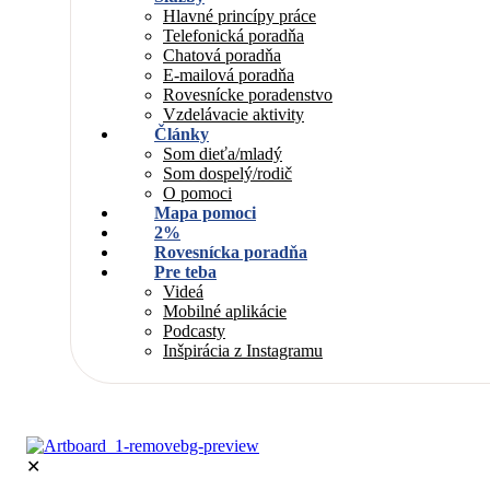
Hlavné princípy práce
Telefonická poradňa
Chatová poradňa
E-mailová poradňa
Rovesnícke poradenstvo
Vzdelávacie aktivity
Články
Som dieťa/mladý
Som dospelý/rodič
O pomoci
Mapa pomoci
2%
Rovesnícka poradňa
Pre teba
Videá
Mobilné aplikácie
Podcasty
Inšpirácia z Instagramu
✕