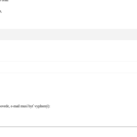
 brali
a,
povede, e-mail musí byť vyplnený):