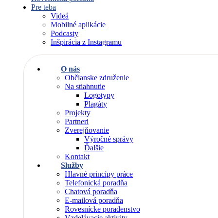
Pre teba
Videá
Mobilné aplikácie
Podcasty
Inšpirácia z Instagramu
O nás
Občianske združenie
Na stiahnutie
Logotypy
Plagáty
Projekty
Partneri
Zverejňovanie
Výročné správy
Ďalšie
Kontakt
Služby
Hlavné princípy práce
Telefonická poradňa
Chatová poradňa
E-mailová poradňa
Rovesnícke poradenstvo
Vzdelávacie aktivity