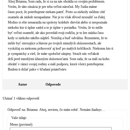
Ahoj Brianna, Som rada, že si sa na nás obrátila so svojim problémom.
Verím, že táto situácia je pre teba veľmi náročná. My ľudia máme
často pocit, že potrebujeme niekam patriť. Preto sa niekedy môžme cítiť
osamelo ak niekde nezapadame. Nie je to však dôvod nesnažiť sa ďalej.
Možno si ešte nenarazila na správny kolektív dievčat alebo si nespoznala
niekoho kto ti úplne sadol a to je úplne v poriadku. Verím, že to môže
byť veľmi osamelé, ale ako povedali tvoji rodičia, je to len otázka času
kedy si niekoho takého nájdeš. Nezúfaj a buď odvážna. Rozumiem, že to
môže byť stresujúce a hlavne po tvojich minulých skúsenostiach, ale
vyskúšaj sa niekomu prihovoriť aj keď po malých krôčikoch. Niekomu kto ti
je sympaticky a vieš, že máte spoločné záujmy. Strach nás veľakrát
drží pred mnohými úžasnými skúsenosťami. Som rada, že sa máš na koho
obrátiť v rámci svojej rodiny a máš podporu, ktorú všetci potrebujeme.
Budem ti držať palce v hľadaní priateľstiev.
Autor
Odpovede
Ukázať 1 vlákno odpovedí
Odpoveď na: Brianna: Ahoj, neviem, čo mám robiť. Nemám žiadnyc…
Vaše údaje:
Meno (povinné):