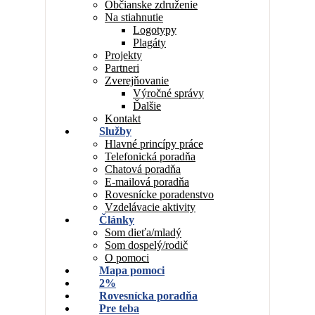
Občianske združenie
Na stiahnutie
Logotypy
Plagáty
Projekty
Partneri
Zverejňovanie
Výročné správy
Ďalšie
Kontakt
Služby
Hlavné princípy práce
Telefonická poradňa
Chatová poradňa
E-mailová poradňa
Rovesnícke poradenstvo
Vzdelávacie aktivity
Články
Som dieťa/mladý
Som dospelý/rodič
O pomoci
Mapa pomoci
2%
Rovesnícka poradňa
Pre teba