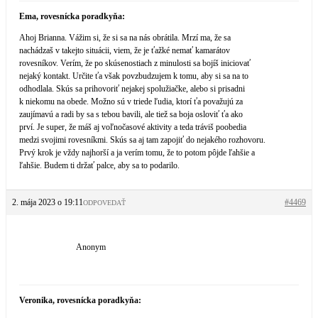
Ema, rovesnícka poradkyňa:
Ahoj Brianna. Vážim si, že si sa na nás obrátila. Mrzí ma, že sa
nachádzaš v takejto situácii, viem, že je ťažké nemať kamarátov
rovesníkov. Verím, že po skúsenostiach z minulosti sa bojíš iniciovať
nejaký kontakt. Určite ťa však povzbudzujem k tomu, aby si sa na to
odhodlala. Skús sa prihovoriť nejakej spolužiačke, alebo si prisadni
k niekomu na obede. Možno sú v triede ľudia, ktorí ťa považujú za
zaujímavú a radi by sa s tebou bavili, ale tiež sa boja osloviť ťa ako
prví. Je super, že máš aj voľnočasové aktivity a teda tráviš poobedia
medzi svojimi rovesníkmi. Skús sa aj tam zapojiť do nejakého rozhovoru.
Prvý krok je vždy najhorší a ja verím tomu, že to potom pôjde ľahšie a
ľahšie. Budem ti držať palce, aby sa to podarilo.
2. mája 2023 o 19:11
#4469
ODPOVEDAŤ
Anonym
Veronika, rovesnícka poradkyňa: