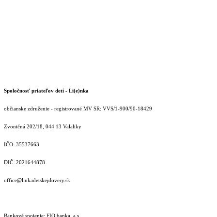
Spoločnosť priateľov detí - Li(e)nka
občianske združenie - registrované MV SR: VVS/1-900/90-18429
Zvoničná 202/18, 044 13 Valaliky
IČO: 35537663
DIČ: 2021644878
office@linkadetskejdovery.sk
Bankové spojenie: FIO banka, a.s.