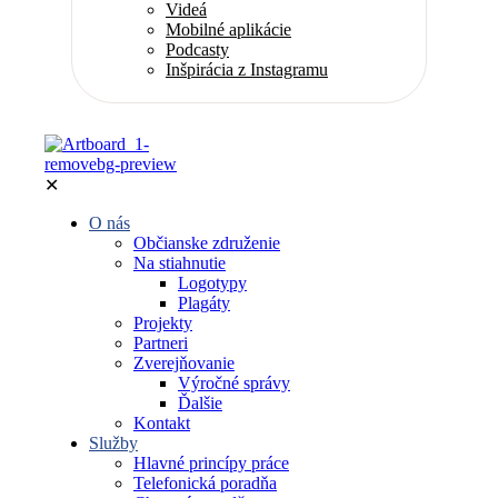
Videá
Mobilné aplikácie
Podcasty
Inšpirácia z Instagramu
✕
O nás
Občianske združenie
Na stiahnutie
Logotypy
Plagáty
Projekty
Partneri
Zverejňovanie
Výročné správy
Ďalšie
Kontakt
Služby
Hlavné princípy práce
Telefonická poradňa