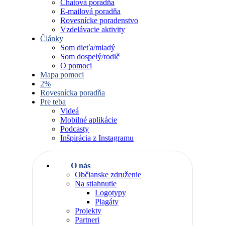
Chatová poradňa
E-mailová poradňa
Rovesnícke poradenstvo
Vzdelávacie aktivity
Články
Som dieťa/mladý
Som dospelý/rodič
O pomoci
Mapa pomoci
2%
Rovesnícka poradňa
Pre teba
Videá
Mobilné aplikácie
Podcasty
Inšpirácia z Instagramu
O nás
Občianske združenie
Na stiahnutie
Logotypy
Plagáty
Projekty
Partneri