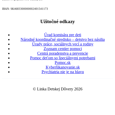
IBAN: SK46833000000­02401541173
Užitočné odkazy
Úrad komisára pre deti
Národné koordinačné stredisko – detstvo bez násilia
Úrady práce, sociálnych vecí a rodiny
Zoznam centier pomoci
Centrá poradenstva a prevencie
Pomoc deťom so špeciálnymi potrebami
Pomoc.sk
Kyberšikanovanie.sk
Psychiatria nie je na hlavu
© Linka Detskej Dôvery 2026