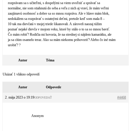
rozprávam sa s učiteľmi, s dospelými sa viem uvoľniť a správať sa
normálne, nie som stiahnutá do seba a veľa z nich aj vraví, že mám veľmi
zaujímavú osobnosť a dobre sa so mnou rozpráva. Ale v hlave mám blok,
nedokážem sa rozprávať s ostatnými deťmi, pretože keď som mala 8 –
10 tak ma dievčatá v mojej triede šikanovali. A zároveň naozaj túžim
poznať nejaké dievča v mojom veku, ktoré by stálo o to sa so mnou baviť.
Čo mám robiť? Rodičia mi hovoria, že na strednej si nájdem kamarátku, ale
ja sa cítim osamelo teraz. Ako sa mám niekomu prihovoriť? Alebo čo iné mám
urobiť? ?
Autor
Téma
Ukázať 1 vlákno odpovedí
Autor
Odpovede
2. mája 2023 o 19:19
#4468
ODPOVEDAŤ
Anonym