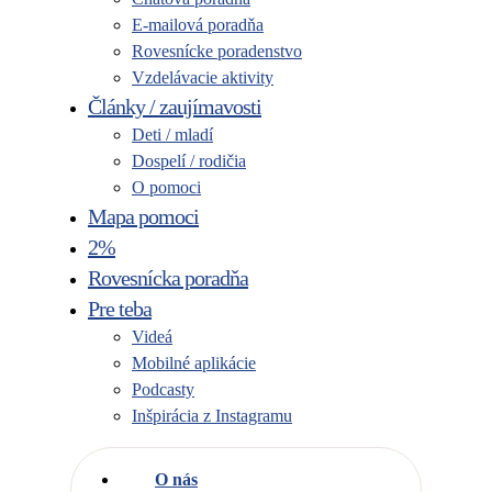
E-mailová poradňa
Rovesnícke poradenstvo
Vzdelávacie aktivity
Články / zaujímavosti
Deti / mladí
Dospelí / rodičia
O pomoci
Mapa pomoci
2%
Rovesnícka poradňa
Pre teba
Videá
Mobilné aplikácie
Podcasty
Inšpirácia z Instagramu
O nás