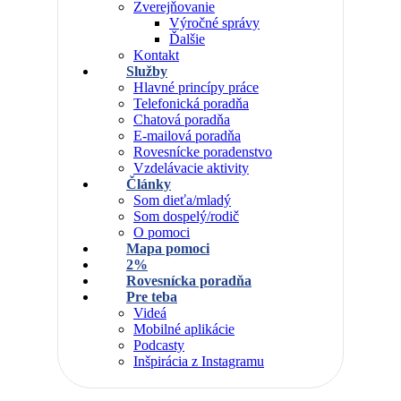
Zverejňovanie
Výročné správy
Ďalšie
Kontakt
Služby
Hlavné princípy práce
Telefonická poradňa
Chatová poradňa
E-mailová poradňa
Rovesnícke poradenstvo
Vzdelávacie aktivity
Články
Som dieťa/mladý
Som dospelý/rodič
O pomoci
Mapa pomoci
2%
Rovesnícka poradňa
Pre teba
Videá
Mobilné aplikácie
Podcasty
Inšpirácia z Instagramu