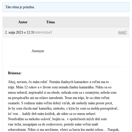
Táto téma je prázdna.
Autor
Téma
2. mája 2023 o 12:31
#4467
ODPOVEDAŤ
Anonym
Brianna:
Ahoj, neviem, čo mám robiť. Nemám žiadnych kamarátov a veľmi ma to
trápi. Mám 12 rokov a v živote som nemala žiadnu kamarátku. Nikto sa so
mnou nebavil, neprisadol si na obede, nehrala som sa s ostatnými, nebola som
na prespávačke ani na oslave narodenín. Teraz ma trápi, že sa cítim veľmi
osamelo. S rodinou mám veľmi dobrý vzťah, ale niekedy mám proste pocit,
že by som chcela mať kamošku, niekoho, s kým by som sa mohla porozprávať,
ísť von… každý deň mám krúžok, ale nikto sa so mnou nebaví.
Neodvážim sa niekoho osloviť, bojím sa.. v spoločnosti iných detí som
viac tichá, nezapájam sa do rozhovorov, pretože mám veľmi malé
sebavedomie. Nikto si ma nevšimne, všetci sa bavia len medzi sebou… Naopak,