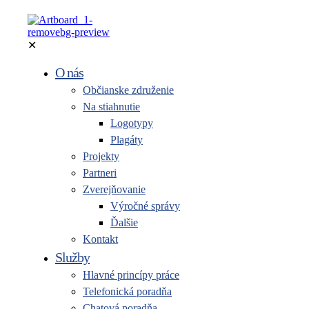
✕
O nás
Občianske združenie
Na stiahnutie
Logotypy
Plagáty
Projekty
Partneri
Zverejňovanie
Výročné správy
Ďalšie
Kontakt
Služby
Hlavné princípy práce
Telefonická poradňa
Chatová poradňa