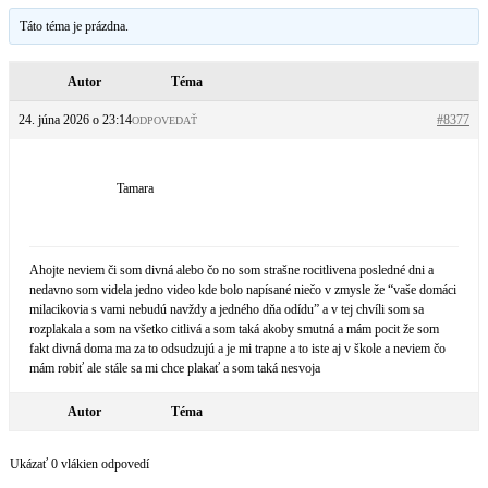
Táto téma je prázdna.
Autor
Téma
24. júna 2026 o 23:14
#8377
ODPOVEDAŤ
Tamara
Ahojte neviem či som divná alebo čo no som strašne rocitlivena posledné dni a
nedavno som videla jedno video kde bolo napísané niečo v zmysle že “vaše domáci
milacikovia s vami nebudú navždy a jedného dňa odídu” a v tej chvíli som sa
rozplakala a som na všetko citlivá a som taká akoby smutná a mám pocit že som
fakt divná doma ma za to odsudzujú a je mi trapne a to iste aj v škole a neviem čo
mám robiť ale stále sa mi chce plakať a som taká nesvoja
Autor
Téma
Ukázať 0 vlákien odpovedí