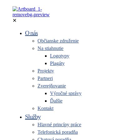
✕
O nás
Občianske združenie
Na stiahnutie
Logotypy
Plagáty
Projekty
Partneri
Zverejňovanie
Výročné správy
Ďalšie
Kontakt
Služby
Hlavné princípy práce
Telefonická poradňa
Chatová poradňa