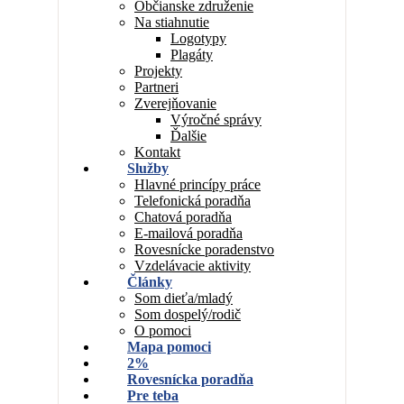
Občianske združenie
Na stiahnutie
Logotypy
Plagáty
Projekty
Partneri
Zverejňovanie
Výročné správy
Ďalšie
Kontakt
Služby
Hlavné princípy práce
Telefonická poradňa
Chatová poradňa
E-mailová poradňa
Rovesnícke poradenstvo
Vzdelávacie aktivity
Články
Som dieťa/mladý
Som dospelý/rodič
O pomoci
Mapa pomoci
2%
Rovesnícka poradňa
Pre teba