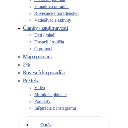
E-mailová poradňa
Rovesnícke poradenstvo
Vzdelávacie aktivity
Články / zaujímavosti
Deti / mladí
Dospelí / rodičia
O pomoci
Mapa pomoci
2%
Rovesnícka poradňa
Pre teba
Videá
Mobilné aplikácie
Podcasty
Inšpirácia z Instagramu
O nás