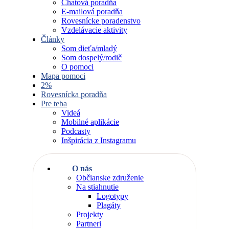
Chatová poradňa
E-mailová poradňa
Rovesnícke poradenstvo
Vzdelávacie aktivity
Články
Som dieťa/mladý
Som dospelý/rodič
O pomoci
Mapa pomoci
2%
Rovesnícka poradňa
Pre teba
Videá
Mobilné aplikácie
Podcasty
Inšpirácia z Instagramu
O nás
Občianske združenie
Na stiahnutie
Logotypy
Plagáty
Projekty
Partneri