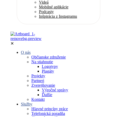
Videá
Mobilné aplikácie
Podcasty
Inšpirácia z Instagramu
✕
O nás
Občianske združenie
Na stiahnutie
Logotypy
Plagáty
Projekty
Partneri
Zverejňovanie
Výročné správy
Ďalšie
Kontakt
Služby
Hlavné princípy práce
Telefonická poradňa