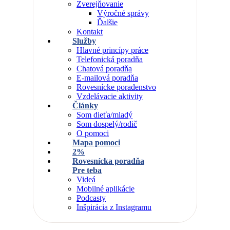
Zverejňovanie
Výročné správy
Ďalšie
Kontakt
Služby
Hlavné princípy práce
Telefonická poradňa
Chatová poradňa
E-mailová poradňa
Rovesnícke poradenstvo
Vzdelávacie aktivity
Články
Som dieťa/mladý
Som dospelý/rodič
O pomoci
Mapa pomoci
2%
Rovesnícka poradňa
Pre teba
Videá
Mobilné aplikácie
Podcasty
Inšpirácia z Instagramu