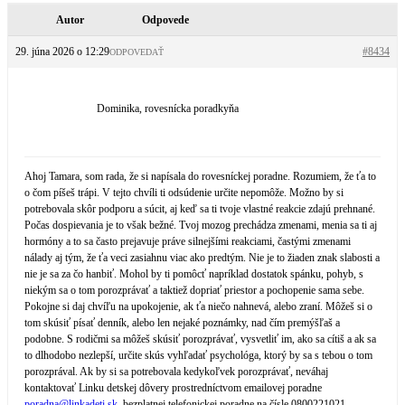
Autor
Odpovede
29. júna 2026 o 12:29
#8434
ODPOVEDAŤ
Dominika, rovesnícka poradkyňa
Ahoj Tamara, som rada, že si napísala do rovesníckej poradne. Rozumiem, že ťa to
o čom píšeš trápi. V tejto chvíli ti odsúdenie určite nepomôže. Možno by si
potrebovala skôr podporu a súcit, aj keď sa ti tvoje vlastné reakcie zdajú prehnané.
Počas dospievania je to však bežné. Tvoj mozog prechádza zmenami, menia sa ti aj
hormóny a to sa často prejavuje práve silnejšími reakciami, častými zmenami
nálady aj tým, že ťa veci zasiahnu viac ako predtým. Nie je to žiaden znak slabosti a
nie je sa za čo hanbiť. Mohol by ti pomôcť napríklad dostatok spánku, pohyb, s
niekým sa o tom porozprávať a taktiež dopriať priestor a pochopenie sama sebe.
Pokojne si daj chvíľu na upokojenie, ak ťa niečo nahnevá, alebo zraní. Môžeš si o
tom skúsiť písať denník, alebo len nejaké poznámky, nad čím premýšľaš a
podobne. S rodičmi sa môžeš skúsiť porozprávať, vysvetliť im, ako sa cítiš a ak sa
to dlhodobo nezlepší, určite skús vyhľadať psychológa, ktorý by sa s tebou o tom
porozprával. Ak by si sa potrebovala kedykoľvek porozprávať, neváhaj
kontaktovať Linku detskej dôvery prostredníctvom emailovej poradne
poradna@linkadeti.sk
, bezplatnej telefonickej poradne na čísle 0800221021,