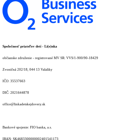
Spoločnosť priateľov detí - Li(e)nka
občianske združenie - registrované MV SR: VVS/1-900/90-18429
Zvoničná 202/18, 044 13 Valaliky
IČO: 35537663
DIČ: 2021644878
office@linkadetskejdovery.sk
Bankové spojenie: FIO banka, a.s.
IBAN: SK46833000000­02401541173