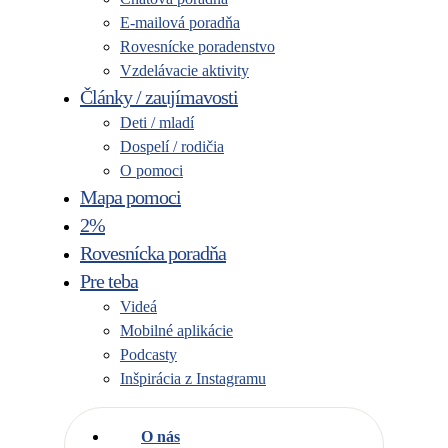
E-mailová poradňa
Rovesnícke poradenstvo
Vzdelávacie aktivity
Články / zaujímavosti
Deti / mladí
Dospelí / rodičia
O pomoci
Mapa pomoci
2%
Rovesnícka poradňa
Pre teba
Videá
Mobilné aplikácie
Podcasty
Inšpirácia z Instagramu
O nás