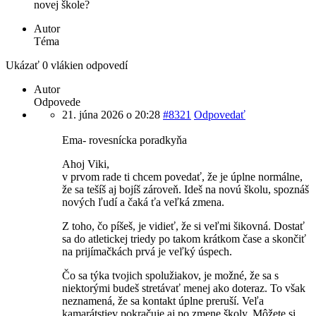
novej škole?
Autor
Téma
Ukázať 0 vlákien odpovedí
Autor
Odpovede
21. júna 2026 o 20:28
#8321
Odpovedať
Ema- rovesnícka poradkyňa
Ahoj Viki,
v prvom rade ti chcem povedať, že je úplne normálne,
že sa tešíš aj bojíš zároveň. Ideš na novú školu, spoznáš
nových ľudí a čaká ťa veľká zmena.
Z toho, čo píšeš, je vidieť, že si veľmi šikovná. Dostať
sa do atletickej triedy po takom krátkom čase a skončiť
na prijímačkách prvá je veľký úspech.
Čo sa týka tvojich spolužiakov, je možné, že sa s
niektorými budeš stretávať menej ako doteraz. To však
neznamená, že sa kontakt úplne preruší. Veľa
kamarátstiev pokračuje aj po zmene školy. Môžete si