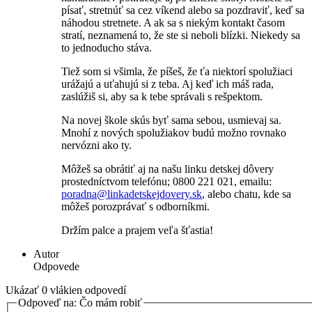
písať, stretnúť sa cez víkend alebo sa pozdraviť, keď sa
náhodou stretnete. A ak sa s niekým kontakt časom
stratí, neznamená to, že ste si neboli blízki. Niekedy sa
to jednoducho stáva.
Tiež som si všimla, že píšeš, že ťa niektorí spolužiaci
urážajú a uťahujú si z teba. Aj keď ich máš rada,
zaslúžiš si, aby sa k tebe správali s rešpektom.
Na novej škole skús byť sama sebou, usmievaj sa.
Mnohí z nových spolužiakov budú možno rovnako
nervózni ako ty.
Môžeš sa obrátiť aj na našu linku detskej dôvery
prostedníctvom telefónu; 0800 221 021, emailu:
poradna@linkadetskejdovery.sk
, alebo chatu, kde sa
môžeš porozprávať s odborníkmi.
Držím palce a prajem veľa šťastia!
Autor
Odpovede
Ukázať 0 vlákien odpovedí
Odpoveď na: Čo mám robiť