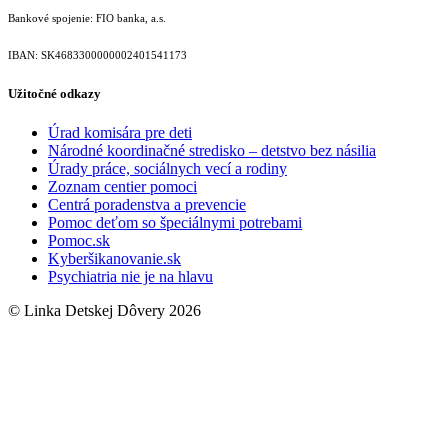
Bankové spojenie: FIO banka, a.s.
IBAN: SK46833000000­02401541173
Užitočné odkazy
Úrad komisára pre deti
Národné koordinačné stredisko – detstvo bez násilia
Úrady práce, sociálnych vecí a rodiny
Zoznam centier pomoci
Centrá poradenstva a prevencie
Pomoc deťom so špeciálnymi potrebami
Pomoc.sk
Kyberšikanovanie.sk
Psychiatria nie je na hlavu
© Linka Detskej Dôvery 2026