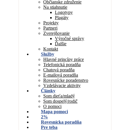
Občianske združenie
Na stiahnutie
Logotypy
Plagáty
Projekty
Partneri
Zverejňovanie
Výročné správy
Ďalšie
Kontakt
Služby
Hlavné princípy práce
Telefonická poradňa
Chatová poradňa
E-mailová poradňa
Rovesnícke poradenstvo
Vzdelávacie aktivity
Články
Som dieťa/mladý
Som dospelý/rodič
O pomoci
Mapa pomoci
2%
Rovesnícka poradňa
Pre teba