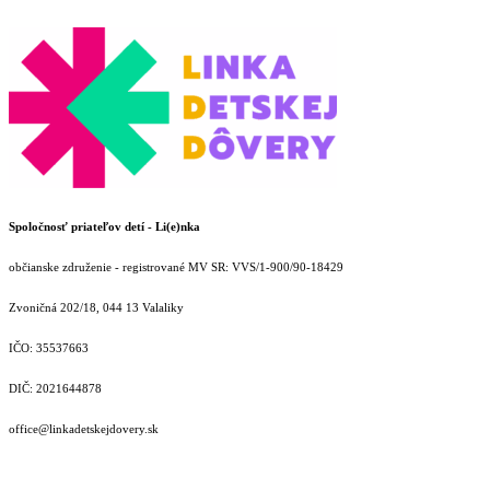
Spoločnosť priateľov detí - Li(e)nka
občianske združenie - registrované MV SR: VVS/1-900/90-18429
Zvoničná 202/18, 044 13 Valaliky
IČO: 35537663
DIČ: 2021644878
office@linkadetskejdovery.sk