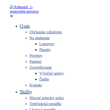
✕
O nás
Občianske združenie
Na stiahnutie
Logotypy
Plagáty
Projekty
Partneri
Zverejňovanie
Výročné správy
Ďalšie
Kontakt
Služby
Hlavné princípy práce
Telefonická poradňa
Chatová poradňa