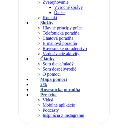
Zverejňovanie
Výročné správy
Ďalšie
Kontakt
Služby
Hlavné princípy práce
Telefonická poradňa
Chatová poradňa
E-mailová poradňa
Rovesnícke poradenstvo
Vzdelávacie aktivity
Články
Som dieťa/mladý
Som dospelý/rodič
O pomoci
Mapa pomoci
2%
Rovesnícka poradňa
Pre teba
Videá
Mobilné aplikácie
Podcasty
Inšpirácia z Instagramu