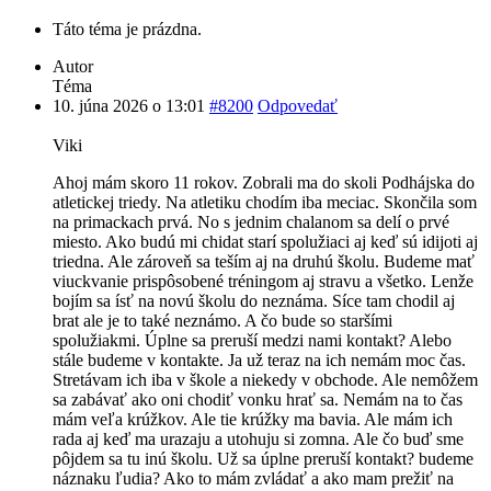
Táto téma je prázdna.
Autor
Téma
10. júna 2026 o 13:01
#8200
Odpovedať
Viki
Ahoj mám skoro 11 rokov. Zobrali ma do skoli Podhájska do
atletickej triedy. Na atletiku chodím iba meciac. Skončila som
na primackach prvá. No s jednim chalanom sa delí o prvé
miesto. Ako budú mi chidat starí spolužiaci aj keď sú idijoti aj
triedna. Ale zároveň sa teším aj na druhú školu. Budeme mať
viuckvanie prispôsobené tréningom aj stravu a všetko. Lenže
bojím sa ísť na novú školu do neznáma. Síce tam chodil aj
brat ale je to také neznámo. A čo bude so staršími
spolužiakmi. Úplne sa preruší medzi nami kontakt? Alebo
stále budeme v kontakte. Ja už teraz na ich nemám moc čas.
Stretávam ich iba v škole a niekedy v obchode. Ale nemôžem
sa zabávať ako oni chodiť vonku hrať sa. Nemám na to čas
mám veľa krúžkov. Ale tie krúžky ma bavia. Ale mám ich
rada aj keď ma urazaju a utohuju si zomna. Ale čo buď sme
pôjdem sa tu inú školu. Už sa úplne preruší kontakt? budeme
náznaku ľudia? Ako to mám zvládať a ako mam prežiť na