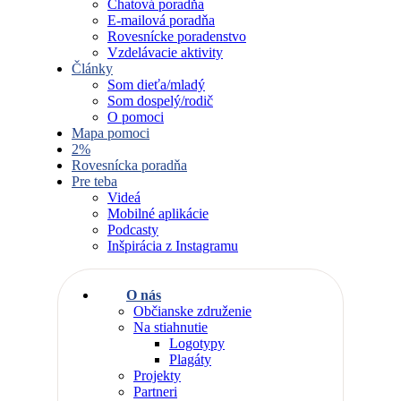
Chatová poradňa
E-mailová poradňa
Rovesnícke poradenstvo
Vzdelávacie aktivity
Články
Som dieťa/mladý
Som dospelý/rodič
O pomoci
Mapa pomoci
2%
Rovesnícka poradňa
Pre teba
Videá
Mobilné aplikácie
Podcasty
Inšpirácia z Instagramu
O nás
Občianske združenie
Na stiahnutie
Logotypy
Plagáty
Projekty
Partneri