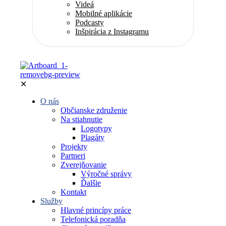
Videá
Mobilné aplikácie
Podcasty
Inšpirácia z Instagramu
✕
O nás
Občianske združenie
Na stiahnutie
Logotypy
Plagáty
Projekty
Partneri
Zverejňovanie
Výročné správy
Ďalšie
Kontakt
Služby
Hlavné princípy práce
Telefonická poradňa