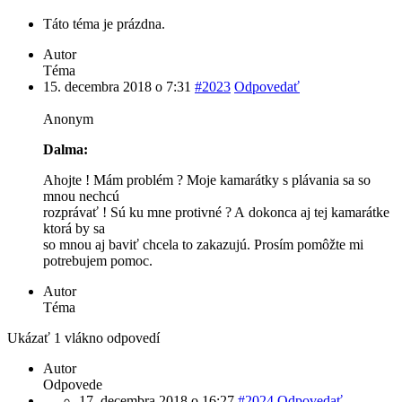
Táto téma je prázdna.
Autor
Téma
15. decembra 2018 o 7:31
#2023
Odpovedať
Anonym
Dalma:
Ahojte ! Mám problém ? Moje kamarátky s plávania sa so
mnou nechcú
rozprávať ! Sú ku mne protivné ? A dokonca aj tej kamarátke
ktorá by sa
so mnou aj baviť chcela to zakazujú. Prosím pomôžte mi
potrebujem pomoc.
Autor
Téma
Ukázať 1 vlákno odpovedí
Autor
Odpovede
17. decembra 2018 o 16:27
#2024
Odpovedať