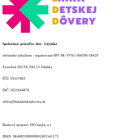
Spoločnosť priateľov detí - Li(e)nka
občianske združenie - registrované MV SR: VVS/1-900/90-18429
Zvoničná 202/18, 044 13 Valaliky
IČO: 35537663
DIČ: 2021644878
office@linkadetskejdovery.sk
Bankové spojenie: FIO banka, a.s.
IBAN: SK46833000000­02401541173