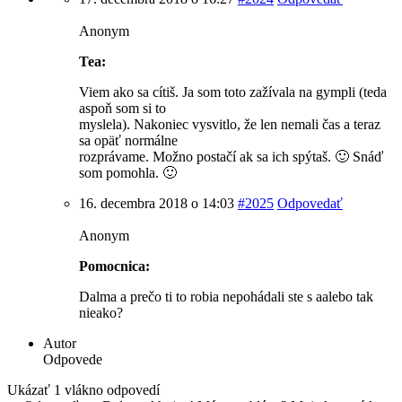
Anonym
Tea:
Viem ako sa cítiš. Ja som toto zažívala na gympli (teda
aspoň som si to
myslela). Nakoniec vysvitlo, že len nemali čas a teraz
sa opäť normálne
rozprávame. Možno postačí ak sa ich spýtaš. 🙂 Snáď
som pomohla. 🙂
16. decembra 2018 o 14:03
#2025
Odpovedať
Anonym
Pomocnica:
Dalma a prečo ti to robia nepohádali ste s aalebo tak
nieako?
Autor
Odpovede
Ukázať 1 vlákno odpovedí