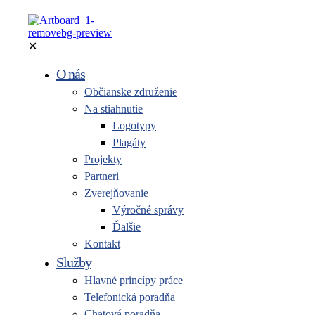
✕
O nás
Občianske združenie
Na stiahnutie
Logotypy
Plagáty
Projekty
Partneri
Zverejňovanie
Výročné správy
Ďalšie
Kontakt
Služby
Hlavné princípy práce
Telefonická poradňa
Chatová poradňa