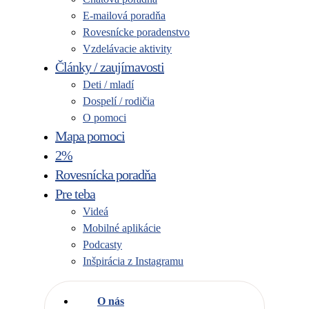
E-mailová poradňa
Rovesnícke poradenstvo
Vzdelávacie aktivity
Články / zaujímavosti
Deti / mladí
Dospelí / rodičia
O pomoci
Mapa pomoci
2%
Rovesnícka poradňa
Pre teba
Videá
Mobilné aplikácie
Podcasty
Inšpirácia z Instagramu
O nás