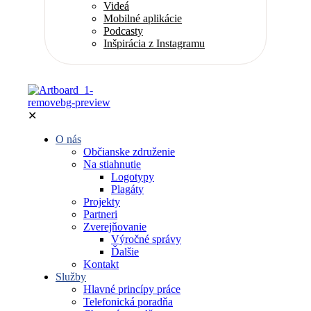
Videá
Mobilné aplikácie
Podcasty
Inšpirácia z Instagramu
✕
O nás
Občianske združenie
Na stiahnutie
Logotypy
Plagáty
Projekty
Partneri
Zverejňovanie
Výročné správy
Ďalšie
Kontakt
Služby
Hlavné princípy práce
Telefonická poradňa