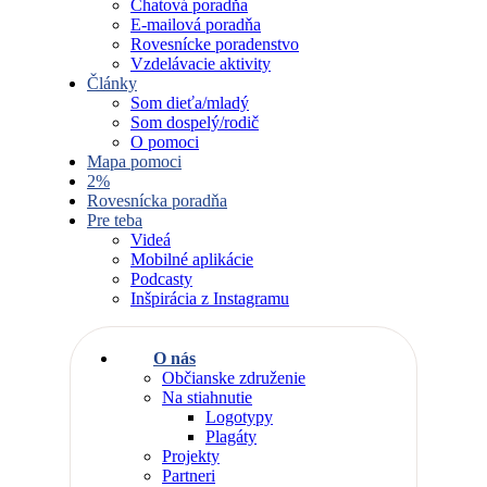
Chatová poradňa
E-mailová poradňa
Rovesnícke poradenstvo
Vzdelávacie aktivity
Články
Som dieťa/mladý
Som dospelý/rodič
O pomoci
Mapa pomoci
2%
Rovesnícka poradňa
Pre teba
Videá
Mobilné aplikácie
Podcasty
Inšpirácia z Instagramu
O nás
Občianske združenie
Na stiahnutie
Logotypy
Plagáty
Projekty
Partneri