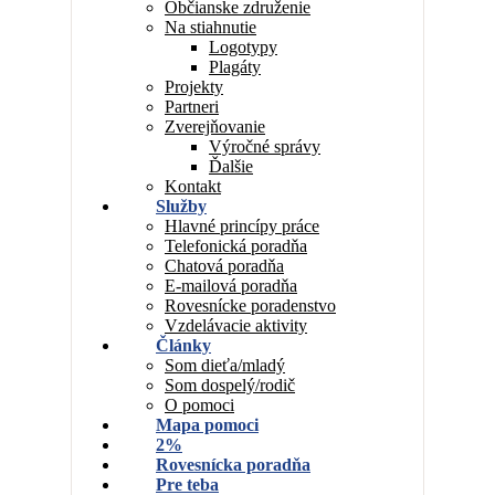
Občianske združenie
Na stiahnutie
Logotypy
Plagáty
Projekty
Partneri
Zverejňovanie
Výročné správy
Ďalšie
Kontakt
Služby
Hlavné princípy práce
Telefonická poradňa
Chatová poradňa
E-mailová poradňa
Rovesnícke poradenstvo
Vzdelávacie aktivity
Články
Som dieťa/mladý
Som dospelý/rodič
O pomoci
Mapa pomoci
2%
Rovesnícka poradňa
Pre teba