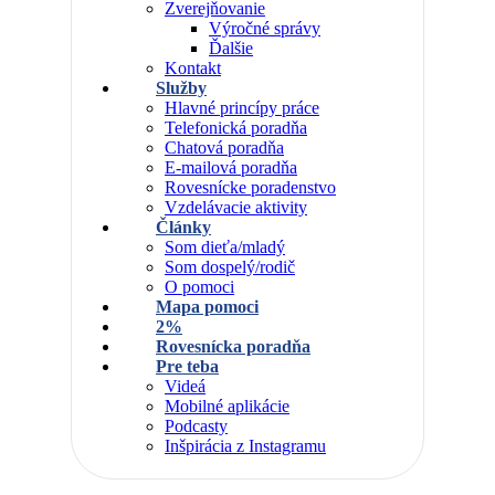
Zverejňovanie
Výročné správy
Ďalšie
Kontakt
Služby
Hlavné princípy práce
Telefonická poradňa
Chatová poradňa
E-mailová poradňa
Rovesnícke poradenstvo
Vzdelávacie aktivity
Články
Som dieťa/mladý
Som dospelý/rodič
O pomoci
Mapa pomoci
2%
Rovesnícka poradňa
Pre teba
Videá
Mobilné aplikácie
Podcasty
Inšpirácia z Instagramu