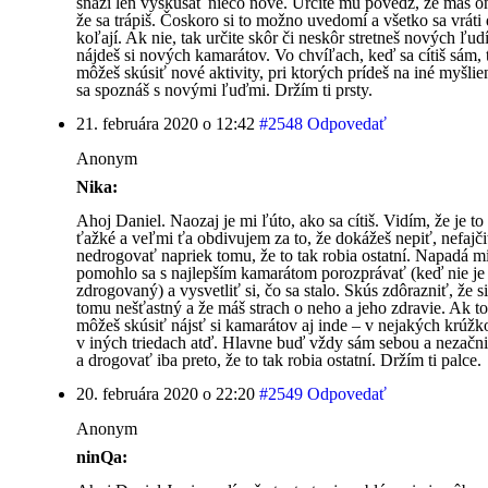
snaží len vyskúšať niečo nové. Určite mu povedz, že máš o
že sa trápiš. Čoskoro si to možno uvedomí a všetko sa vráti 
koľají. Ak nie, tak určite skôr či neskôr stretneš nových ľudí
nájdeš si nových kamarátov. Vo chvíľach, keď sa cítiš sám, 
môžeš skúsiť nové aktivity, pri ktorých prídeš na iné myšli
sa spoznáš s novými ľuďmi. Držím ti prsty.
21. februára 2020 o 12:42
#2548
Odpovedať
Anonym
Nika:
Ahoj Daniel. Naozaj je mi ľúto, ako sa cítiš. Vidím, že je to
ťažké a veľmi ťa obdivujem za to, že dokážeš nepiť, nefajči
nedrogovať napriek tomu, že to tak robia ostatní. Napadá m
pomohlo sa s najlepším kamarátom porozprávať (keď nie je 
zdrogovaný) a vysvetliť si, čo sa stalo. Skús zdôrazniť, že si
tomu nešťastný a že máš strach o neho a jeho zdravie. Ak 
môžeš skúsiť nájsť si kamarátov aj inde – v nejakých krúžk
v iných triedach atď. Hlavne buď vždy sám sebou a nezačni 
a drogovať iba preto, že to tak robia ostatní. Držím ti palce.
20. februára 2020 o 22:20
#2549
Odpovedať
Anonym
ninQa: