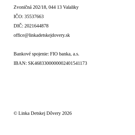
Zvoničná 202/18, 044 13 Valaliky
IČO: 35537663
DIČ: 2021644878
office@linkadetskejdovery.sk
Bankové spojenie: FIO banka, a.s.
IBAN: SK46833000000­02401541173
© Linka Detskej Dôvery 2026