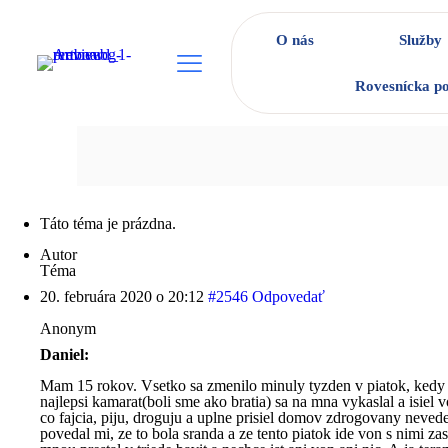
O nás
Služby
Rovesnícka p
Táto téma je prázdna.
Autor
Téma
20. februára 2020 o 20:12
#2546
Odpovedať
Anonym
Daniel:
Mam 15 rokov. Vsetko sa zmenilo minuly tyzden v piatok, kedy 
najlepsi kamarat(boli sme ako bratia) sa na mna vykaslal a isiel 
co fajcia, piju, droguju a uplne prisiel domov zdrogovany nevedel
povedal mi, ze to bola sranda a ze tento piatok ide von s nimi za