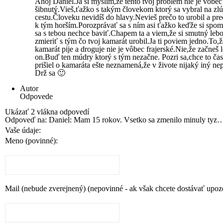
Ahoj Daniel.Ja si myslím,že tento tvoj problém nie je vôbec
šibnutý.Vieš,ťažko s takým človekom ktorý sa vybral na zlú
cestu.Človeku nevidíš do hlavy.Nevieš prečo to urobil a pre
k tým horším.Porozprávať sa s ním asi ťažko keďže si spom
sa s tebou nechce baviť.Chapem ta a viem,že si smutný lebo
zmieriť s tým čo tvoj kamarát urobil.Ja ti poviem jedno.To,ž
kamarát pije a droguje nie je vôbec frajerské.Nie,že začneš l
on.Buď ten múdry ktorý s tým nezačne. Pozri sa,chce to čas
prišiel o kamaráta ešte neznamená,že v živote nijaký iný nep
Drž sa 🙂
Autor
Odpovede
Ukázať 2 vlákna odpovedí
Odpoveď na: Daniel: Mam 15 rokov. Vsetko sa zmenilo minuly tyz
Vaše údaje:
Meno (povinné):
Mail (nebude zverejnený) (nepovinné - ak však chcete dostávať upoz