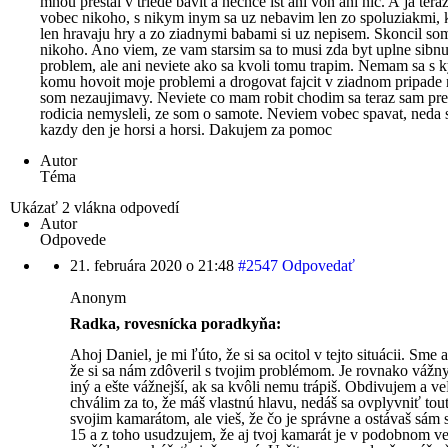
mnou prestal v triede bavit a nechce ist ani von ani nic. A ja te
vobec nikoho, s nikym inym sa uz nebavim len zo spoluziakmi, 
len hravaju hry a zo ziadnymi babami si uz nepisem. Skoncil 
nikoho. Ano viem, ze vam starsim sa to musi zda byt uplne sibnu
problem, ale ani neviete ako sa kvoli tomu trapim. Nemam sa s
komu hovoit moje problemi a drogovat fajcit v ziadnom pripade
som nezaujimavy. Neviete co mam robit chodim sa teraz sam pre
rodicia nemysleli, ze som o samote. Neviem vobec spavat, neda s
kazdy den je horsi a horsi. Dakujem za pomoc
Autor
Téma
Ukázať 2 vlákna odpovedí
Autor
Odpovede
21. februára 2020 o 21:48
#2547
Odpovedať
Anonym
Radka, rovesnícka poradkyňa:
Ahoj Daniel, je mi ľúto, že si sa ocitol v tejto situácii. Sme a
že si sa nám zdôveril s tvojim problémom. Je rovnako vážn
iný a ešte vážnejší, ak sa kvôli nemu trápiš. Obdivujem a v
chválim za to, že máš vlastnú hlavu, nedáš sa ovplyvniť tou
svojim kamarátom, ale vieš, že čo je správne a ostávaš sám
15 a z toho usudzujem, že aj tvoj kamarát je v podobnom v