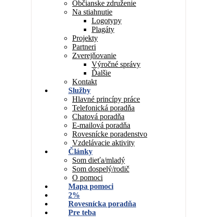
Občianske združenie
Na stiahnutie
Logotypy
Plagáty
Projekty
Partneri
Zverejňovanie
Výročné správy
Ďalšie
Kontakt
Služby
Hlavné princípy práce
Telefonická poradňa
Chatová poradňa
E-mailová poradňa
Rovesnícke poradenstvo
Vzdelávacie aktivity
Články
Som dieťa/mladý
Som dospelý/rodič
O pomoci
Mapa pomoci
2%
Rovesnícka poradňa
Pre teba