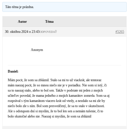
Táto téma je prázdna.
Autor
Téma
30. októbra 2024 o 23:43
#5265
ODPOVEDAŤ
Anonym
Daniel:
Mám pocit, že som sa zbláznil. Stalo sa mi to už viackrát, ale tentoraz
mám naozaj pocit, že so mnou niečo nie je v poriadku. Nie som si istý, či
sa to naozaj stalo, alebo to bol sen. Takže v podstate mi jeden z mojich
učiteľov povedal, že mama jedného z mojich kamarátov zomrela. Som sa aj
rozprával s tým kamarátom viacero krát od vtedy, a nezdalo sa mi zle by
niečo bolo zle s ním. Bol som presvedčený, že sa to stalo v skutočnosti.
Ale s odstupom dní si myslím, že to bol len sen a nemám tušenie, či to
bolo skutočné alebo nie. Naozaj si myslím, že som sa zbláznil