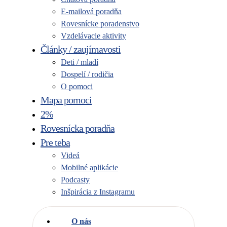
E-mailová poradňa
Rovesnícke poradenstvo
Vzdelávacie aktivity
Články / zaujímavosti
Deti / mladí
Dospelí / rodičia
O pomoci
Mapa pomoci
2%
Rovesnícka poradňa
Pre teba
Videá
Mobilné aplikácie
Podcasty
Inšpirácia z Instagramu
O nás