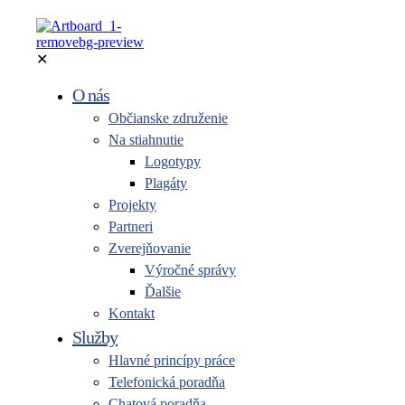
✕
O nás
Občianske združenie
Na stiahnutie
Logotypy
Plagáty
Projekty
Partneri
Zverejňovanie
Výročné správy
Ďalšie
Kontakt
Služby
Hlavné princípy práce
Telefonická poradňa
Chatová poradňa