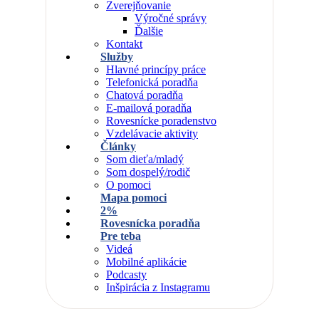
Zverejňovanie
Výročné správy
Ďalšie
Kontakt
Služby
Hlavné princípy práce
Telefonická poradňa
Chatová poradňa
E-mailová poradňa
Rovesnícke poradenstvo
Vzdelávacie aktivity
Články
Som dieťa/mladý
Som dospelý/rodič
O pomoci
Mapa pomoci
2%
Rovesnícka poradňa
Pre teba
Videá
Mobilné aplikácie
Podcasty
Inšpirácia z Instagramu