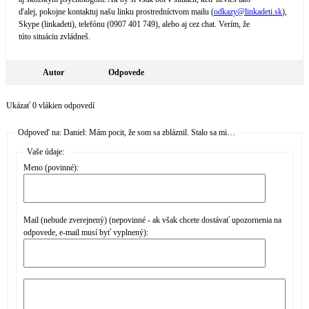
ďalej, pokojne kontaktuj našu linku prostredníctvom mailu (
odkazy@
linkadeti.sk
),
Skype (linkadeti), telefónu (0907 401 749), alebo aj cez chat. Verím, že
túto situáciu zvládneš.
Autor
Odpovede
Ukázať 0 vlákien odpovedí
Odpoveď na: Daniel: Mám pocit, že som sa zbláznil. Stalo sa mi…
Vaše údaje:
Meno (povinné):
Mail (nebude zverejnený) (nepovinné - ak však chcete dostávať upozornenia na
odpovede, e-mail musí byť vyplnený):