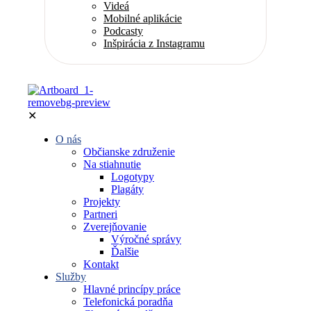
Videá
Mobilné aplikácie
Podcasty
Inšpirácia z Instagramu
✕
O nás
Občianske združenie
Na stiahnutie
Logotypy
Plagáty
Projekty
Partneri
Zverejňovanie
Výročné správy
Ďalšie
Kontakt
Služby
Hlavné princípy práce
Telefonická poradňa