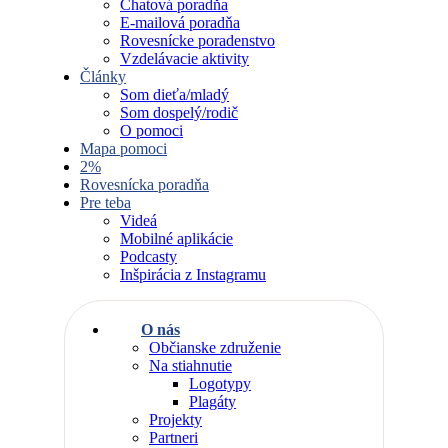
Chatová poradňa
E-mailová poradňa
Rovesnícke poradenstvo
Vzdelávacie aktivity
Články
Som dieťa/mladý
Som dospelý/rodič
O pomoci
Mapa pomoci
2%
Rovesnícka poradňa
Pre teba
Videá
Mobilné aplikácie
Podcasty
Inšpirácia z Instagramu
O nás
Občianske združenie
Na stiahnutie
Logotypy
Plagáty
Projekty
Partneri