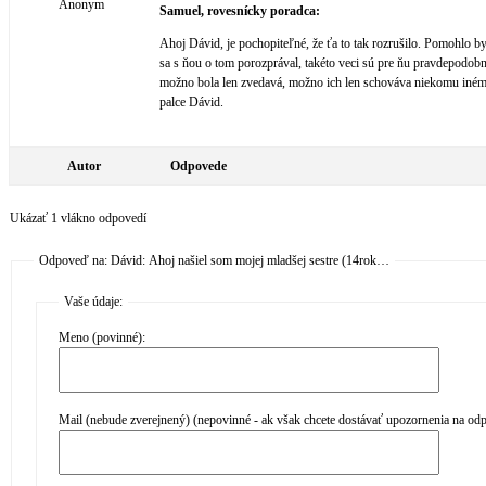
Anonym
Samuel, rovesnícky poradca:
Ahoj Dávid, je pochopiteľné, že ťa to tak rozrušilo. Pomohlo by
sa s ňou o tom porozprával, takéto veci sú pre ňu pravdepodob
možno bola len zvedavá, možno ich len schováva niekomu iném
palce Dávid.
Autor
Odpovede
Ukázať 1 vlákno odpovedí
Odpoveď na: Dávid: Ahoj našiel som mojej mladšej sestre (14rok…
Vaše údaje:
Meno (povinné):
Mail (nebude zverejnený) (nepovinné - ak však chcete dostávať upozornenia na od