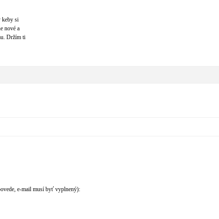
 keby si
ne nové a
u. Držím ti
povede, e-mail musí byť vyplnený):