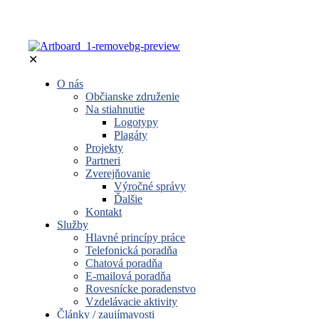
✕
O nás
Občianske združenie
Na stiahnutie
Logotypy
Plagáty
Projekty
Partneri
Zverejňovanie
Výročné správy
Ďalšie
Kontakt
Služby
Hlavné princípy práce
Telefonická poradňa
Chatová poradňa
E-mailová poradňa
Rovesnícke poradenstvo
Vzdelávacie aktivity
Články / zaujímavosti