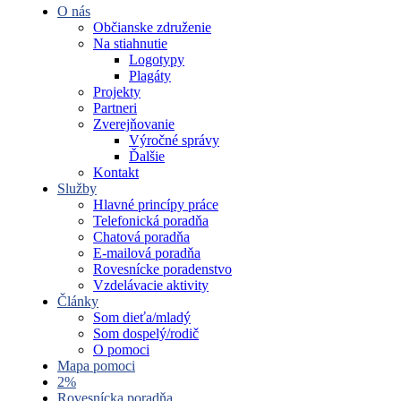
O nás
Občianske združenie
Na stiahnutie
Logotypy
Plagáty
Projekty
Partneri
Zverejňovanie
Výročné správy
Ďalšie
Kontakt
Služby
Hlavné princípy práce
Telefonická poradňa
Chatová poradňa
E-mailová poradňa
Rovesnícke poradenstvo
Vzdelávacie aktivity
Články
Som dieťa/mladý
Som dospelý/rodič
O pomoci
Mapa pomoci
2%
Rovesnícka poradňa