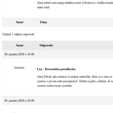
Ahoj našiel som mojej mladšej sestre (14rokov) v šuflíku kon
mám robiť
Autor
Téma
Ukázať 1 vlákno odpovedí
Autor
Odpovede
30. januára 2020 o 18:40
Anonym
Lea – Rovesnícka poradkyňa:
Ahoj Dávid, táto situácia ťa zrejme zaskočila. Skús sa o tom so
sestrou v prvom rade porozprávať. Držím ti palce a dúfam, že t
sestrou rozhovorom vyriešite.
30. januára 2020 o 18:38