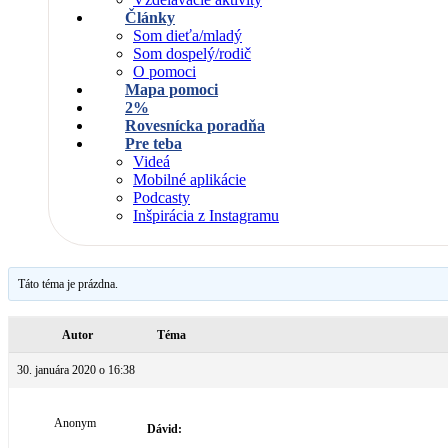
Články
Som dieťa/mladý
Som dospelý/rodič
O pomoci
Mapa pomoci
2%
Rovesnícka poradňa
Pre teba
Videá
Mobilné aplikácie
Podcasty
Inšpirácia z Instagramu
Táto téma je prázdna.
Autor
Téma
30. januára 2020 o 16:38
Anonym
Dávid: