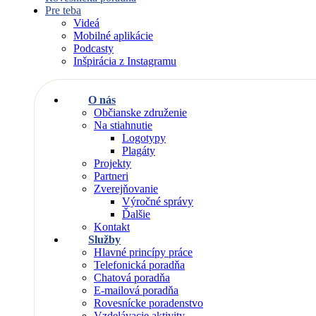
Pre teba
Videá
Mobilné aplikácie
Podcasty
Inšpirácia z Instagramu
O nás
Občianske združenie
Na stiahnutie
Logotypy
Plagáty
Projekty
Partneri
Zverejňovanie
Výročné správy
Ďalšie
Kontakt
Služby
Hlavné princípy práce
Telefonická poradňa
Chatová poradňa
E-mailová poradňa
Rovesnícke poradenstvo
Vzdelávacie aktivity