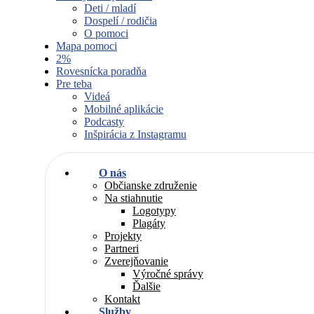
Deti / mladí
Dospelí / rodičia
O pomoci
Mapa pomoci
2%
Rovesnícka poradňa
Pre teba
Videá
Mobilné aplikácie
Podcasty
Inšpirácia z Instagramu
O nás
Občianske združenie
Na stiahnutie
Logotypy
Plagáty
Projekty
Partneri
Zverejňovanie
Výročné správy
Ďalšie
Kontakt
Služby