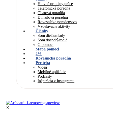
Hlavné princípy práce
Telefonická poradňa
Chatová poradňa
E-mailová poradňa
Rovesnícke poradenstvo
Vzdelávacie aktivity
Články
Som dieťa/mladý
Som dospelý/rodič
O pomoci
Mapa pomoci
2%
Rovesnícka poradňa
Pre teba
Videá
Mobilné aplikácie
Podcasty
Inšpirácia z Instagramu
✕