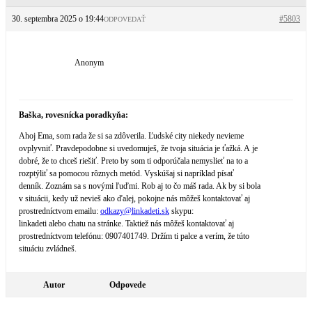
30. septembra 2025 o 19:44
#5803
ODPOVEDAŤ
Anonym
Baška, rovesnícka poradkyňa:
Ahoj Ema, som rada že si sa zdôverila. Ľudské city niekedy nevieme
ovplyvniť. Pravdepodobne si uvedomuješ, že tvoja situácia je ťažká. A je
dobré, že to chceš riešiť. Preto by som ti odporúčala nemyslieť na to a
rozptýliť sa pomocou rôznych metód. Vyskúšaj si napríklad písať
denník. Zoznám sa s novými ľuďmi. Rob aj to čo máš rada. Ak by si bola
v situácii, kedy už nevieš ako ďalej, pokojne nás môžeš kontaktovať aj
prostredníctvom emailu:
odkazy@
linkadeti.sk
skypu:
linkadeti alebo chatu na stránke. Taktiež nás môžeš kontaktovať aj
prostredníctvom telefónu: 0907401749. Držím ti palce a verím, že túto
situáciu zvládneš.
Autor
Odpovede