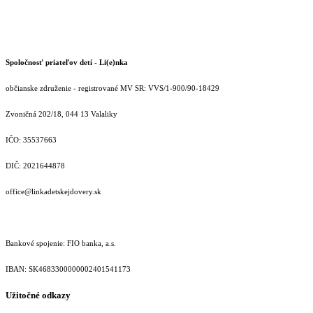
Spoločnosť priateľov detí - Li(e)nka
občianske združenie - registrované MV SR: VVS/1-900/90-18429
Zvoničná 202/18, 044 13 Valaliky
IČO: 35537663
DIČ: 2021644878
office@linkadetskejdovery.sk
Bankové spojenie: FIO banka, a.s.
IBAN: SK46833000000­02401541173
Užitočné odkazy