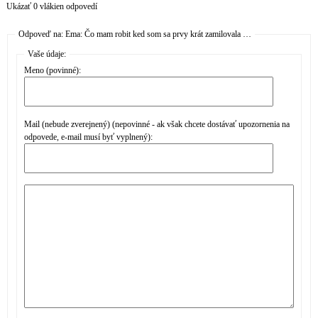
Ukázať 0 vlákien odpovedí
Odpoveď na: Ema: Čo mam robit ked som sa prvy krát zamilovala …
Vaše údaje:
Meno (povinné):
Mail (nebude zverejnený) (nepovinné - ak však chcete dostávať upozornenia na
odpovede, e-mail musí byť vyplnený):