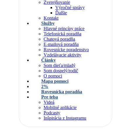
Zverejňovanie
Výročné správy
Ďalšie
Kontakt
Služby
Hlavné princípy práce
Telefonická poradňa
Chatová poradňa
E-mailová poradňa
Rovesnícke poradenstvo
Vzdelávacie aktivity
Články
Som dieťa/mladý
Som dospelý/rodič
O pomoci
Mapa pomoci
2%
Rovesnícka poradňa
Pre teba
Videá
Mobilné aplikácie
Podcasty
Inšpirácia z Instagramu