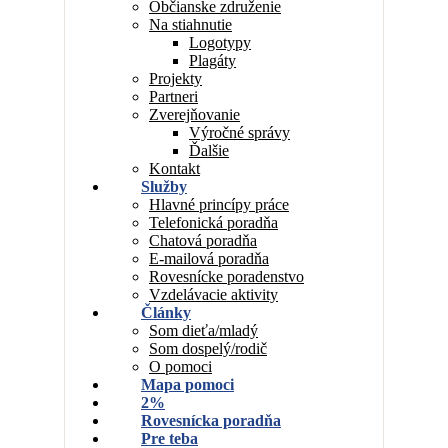
Občianske združenie
Na stiahnutie
Logotypy
Plagáty
Projekty
Partneri
Zverejňovanie
Výročné správy
Ďalšie
Kontakt
Služby
Hlavné princípy práce
Telefonická poradňa
Chatová poradňa
E-mailová poradňa
Rovesnícke poradenstvo
Vzdelávacie aktivity
Články
Som dieťa/mladý
Som dospelý/rodič
O pomoci
Mapa pomoci
2%
Rovesnícka poradňa
Pre teba