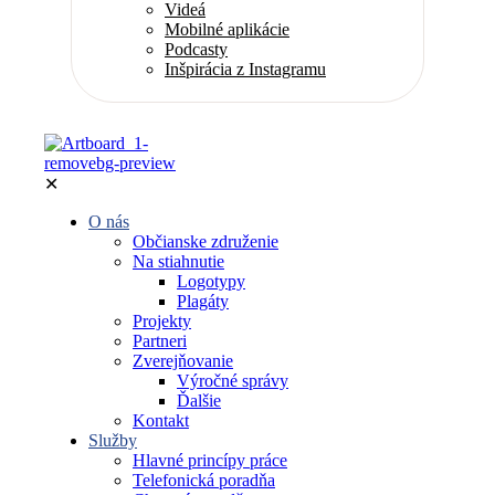
Videá
Mobilné aplikácie
Podcasty
Inšpirácia z Instagramu
✕
O nás
Občianske združenie
Na stiahnutie
Logotypy
Plagáty
Projekty
Partneri
Zverejňovanie
Výročné správy
Ďalšie
Kontakt
Služby
Hlavné princípy práce
Telefonická poradňa