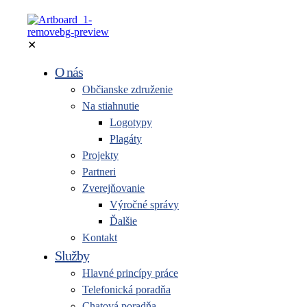
✕
O nás
Občianske združenie
Na stiahnutie
Logotypy
Plagáty
Projekty
Partneri
Zverejňovanie
Výročné správy
Ďalšie
Kontakt
Služby
Hlavné princípy práce
Telefonická poradňa
Chatová poradňa