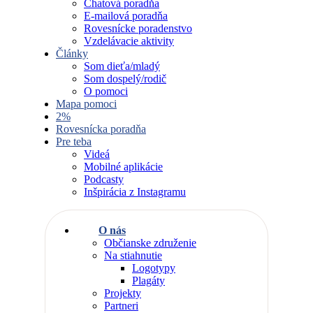
Chatová poradňa
E-mailová poradňa
Rovesnícke poradenstvo
Vzdelávacie aktivity
Články
Som dieťa/mladý
Som dospelý/rodič
O pomoci
Mapa pomoci
2%
Rovesnícka poradňa
Pre teba
Videá
Mobilné aplikácie
Podcasty
Inšpirácia z Instagramu
O nás
Občianske združenie
Na stiahnutie
Logotypy
Plagáty
Projekty
Partneri