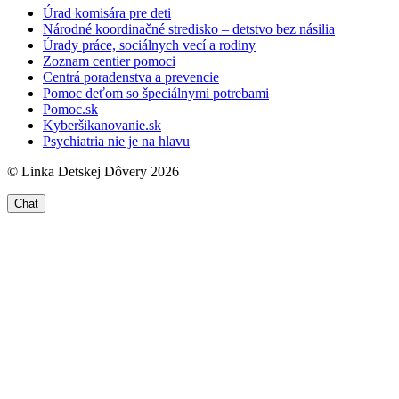
Úrad komisára pre deti
Národné koordinačné stredisko – detstvo bez násilia
Úrady práce, sociálnych vecí a rodiny
Zoznam centier pomoci
Centrá poradenstva a prevencie
Pomoc deťom so špeciálnymi potrebami
Pomoc.sk
Kyberšikanovanie.sk
Psychiatria nie je na hlavu
© Linka Detskej Dôvery 2026