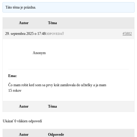
Táto téma je prázdna.
Autor
Téma
29. septembra 2025 o 17:48
#5802
ODPOVEDAŤ
Anonym
Ema:
Čo mam robit ked som sa prvy krát zamilovala do učitelky a ja mam
15 rokov
Autor
Téma
Ukázať 0 vlákien odpovedí
Autor
Odpovede