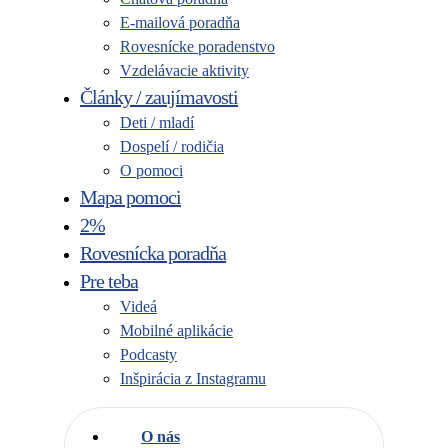
E-mailová poradňa
Rovesnícke poradenstvo
Vzdelávacie aktivity
Články / zaujímavosti
Deti / mladí
Dospelí / rodičia
O pomoci
Mapa pomoci
2%
Rovesnícka poradňa
Pre teba
Videá
Mobilné aplikácie
Podcasty
Inšpirácia z Instagramu
O nás