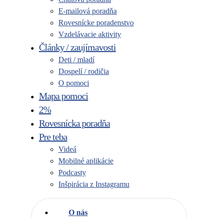
E-mailová poradňa
Rovesnícke poradenstvo
Vzdelávacie aktivity
Články / zaujímavosti
Deti / mladí
Dospelí / rodičia
O pomoci
Mapa pomoci
2%
Rovesnícka poradňa
Pre teba
Videá
Mobilné aplikácie
Podcasty
Inšpirácia z Instagramu
O nás