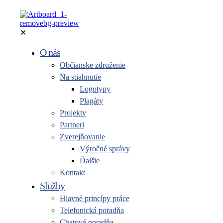
✕
O nás
Občianske združenie
Na stiahnutie
Logotypy
Plagáty
Projekty
Partneri
Zverejňovanie
Výročné správy
Ďalšie
Kontakt
Služby
Hlavné princípy práce
Telefonická poradňa
Chatová poradňa