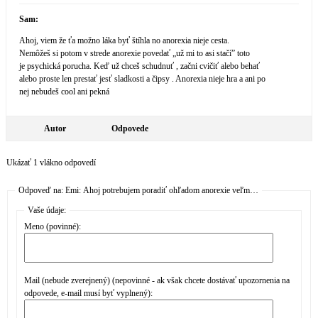
Sam:
Ahoj, viem že ťa možno láka byť štíhla no anorexia nieje cesta.
Nemôžeš si potom v strede anorexie povedať „už mi to asi stačí” toto
je psychická porucha. Keď už chceš schudnuť , začni cvičiť alebo behať
alebo proste len prestať jesť sladkosti a čipsy . Anorexia nieje hra a ani po
nej nebudeš cool ani pekná
Autor
Odpovede
Ukázať 1 vlákno odpovedí
Odpoveď na: Emi: Ahoj potrebujem poradiť ohľadom anorexie veľm…
Vaše údaje:
Meno (povinné):
Mail (nebude zverejnený) (nepovinné - ak však chcete dostávať upozornenia na
odpovede, e-mail musí byť vyplnený):