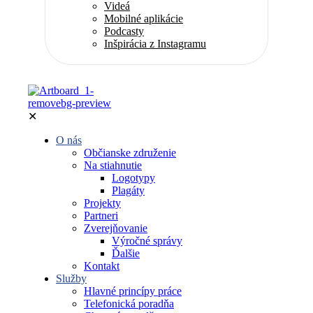
Videá
Mobilné aplikácie
Podcasty
Inšpirácia z Instagramu
✕
O nás
Občianske združenie
Na stiahnutie
Logotypy
Plagáty
Projekty
Partneri
Zverejňovanie
Výročné správy
Ďalšie
Kontakt
Služby
Hlavné princípy práce
Telefonická poradňa