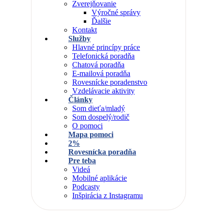
Zverejňovanie
Výročné správy
Ďalšie
Kontakt
Služby
Hlavné princípy práce
Telefonická poradňa
Chatová poradňa
E-mailová poradňa
Rovesnícke poradenstvo
Vzdelávacie aktivity
Články
Som dieťa/mladý
Som dospelý/rodič
O pomoci
Mapa pomoci
2%
Rovesnícka poradňa
Pre teba
Videá
Mobilné aplikácie
Podcasty
Inšpirácia z Instagramu