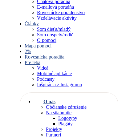
Chatová poradňa
E-mailová poradňa
Rovesnícke poradenstvo
Vzdelávacie aktivity
Články
Som dieťa/mladý
Som dospelý/rodič
O pomoci
Mapa pomoci
2%
Rovesnícka poradňa
Pre teba
Videá
Mobilné aplikácie
Podcasty
Inšpirácia z Instagramu
O nás
Občianske združenie
Na stiahnutie
Logotypy
Plagáty
Projekty
Partneri