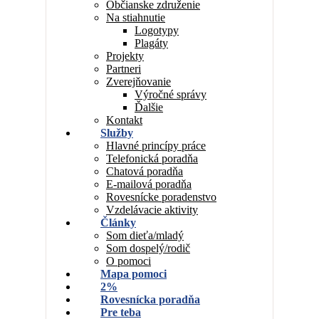
Občianske združenie
Na stiahnutie
Logotypy
Plagáty
Projekty
Partneri
Zverejňovanie
Výročné správy
Ďalšie
Kontakt
Služby
Hlavné princípy práce
Telefonická poradňa
Chatová poradňa
E-mailová poradňa
Rovesnícke poradenstvo
Vzdelávacie aktivity
Články
Som dieťa/mladý
Som dospelý/rodič
O pomoci
Mapa pomoci
2%
Rovesnícka poradňa
Pre teba