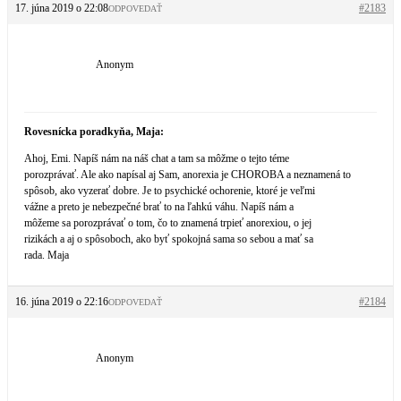
17. júna 2019 o 22:08
#2183
ODPOVEDAŤ
Anonym
Rovesnícka poradkyňa, Maja:
Ahoj, Emi. Napíš nám na náš chat a tam sa môžme o tejto téme
porozprávať. Ale ako napísal aj Sam, anorexia je CHOROBA a neznamená to
spôsob, ako vyzerať dobre. Je to psychické ochorenie, ktoré je veľmi
vážne a preto je nebezpečné brať to na ľahkú váhu. Napíš nám a
môžeme sa porozprávať o tom, čo to znamená trpieť anorexiou, o jej
rizikách a aj o spôsoboch, ako byť spokojná sama so sebou a mať sa
rada. Maja
16. júna 2019 o 22:16
#2184
ODPOVEDAŤ
Anonym