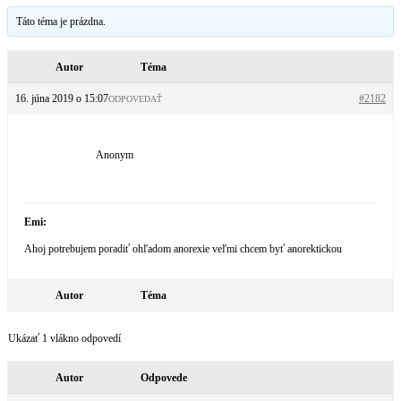
Táto téma je prázdna.
Autor
Téma
16. júna 2019 o 15:07
#2182
ODPOVEDAŤ
Anonym
Emi:
Ahoj potrebujem poradiť ohľadom anorexie veľmi chcem byť anorektickou
Autor
Téma
Ukázať 1 vlákno odpovedí
Autor
Odpovede