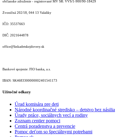
občianske združenie - registrované MV SR: VVS/1-900/90-18429
Zvoničná 202/18, 044 13 Valaliky
IČO: 35537663
DIČ: 2021644878
office@linkadetskejdovery.sk
Bankové spojenie: FIO banka, a.s.
IBAN: SK46833000000­02401541173
Užitočné odkazy
Úrad komisára pre deti
Národné koordinačné stredisko – detstvo bez násilia
Úrady práce, sociálnych vecí a rodiny
Zoznam centier pomoci
Centrá poradenstva a prevencie
Pomoc deťom so špeciálnymi potrebami