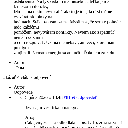
ostala sama. Na lyžiarskom ma musela učiteľka pridať
k niekomu do izby,
lebo si ma nikto nevybral. Takisto je to aj keď si máme
vytvárať skupinky na
hodinách. Stále ostávam sama. Myslím si, že som v pohode,
rada každému
pomôžem, nevytváram konflikty. Neviem ako zapadnúť,
nemám sa s nimi
o čom rozprávať. Už ma nič nebaví, ani veci, ktoré mam
predtým
zaujímali. Nemám energiu sa ani učiť. Ďakujem za radu.
Autor
Téma
Ukázať 4 vlákna odpovedí
Autor
Odpovede
5. júna 2026 o 18:48
#8159
Odpovedať
Jessica, rovesnicka poradkyna
Ahoj,
ďakujem, že si sa odhodlala napísať. To, že si si zatiaľ
nenašla blízkych kamarátov, neznamená, že si divná