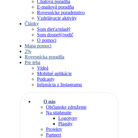
Chatová poradňa
E-mailová poradňa
Rovesnícke poradenstvo
Vzdelávacie aktivity
Články
Som dieťa/mladý
Som dospelý/rodič
O pomoci
Mapa pomoci
2%
Rovesnícka poradňa
Pre teba
Videá
Mobilné aplikácie
Podcasty
Inšpirácia z Instagramu
O nás
Občianske združenie
Na stiahnutie
Logotypy
Plagáty
Projekty
Partneri