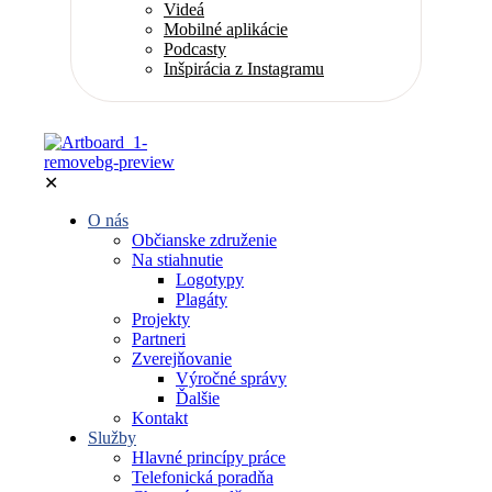
Videá
Mobilné aplikácie
Podcasty
Inšpirácia z Instagramu
✕
O nás
Občianske združenie
Na stiahnutie
Logotypy
Plagáty
Projekty
Partneri
Zverejňovanie
Výročné správy
Ďalšie
Kontakt
Služby
Hlavné princípy práce
Telefonická poradňa