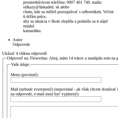
prostredníctvom telefónu: 0907 401 749, mailu:
odkazy@linkadeti. sk alebo
chatu, kde sa môžeš porozprávať s odborníkmi. Veľmi
ti držím palce,
aby sa situácia v škole zlepšila a podarilo sa ti nájsť
nejakú
kamarátku.
Autor
Odpovede
Ukázať 4 vlákna odpovedí
Odpoveď na: Flowerina: Ahoj, mám 14 rokov a nastúpila som na
Vaše údaje:
Meno (povinné):
Mail (nebude zverejnený) (nepovinné - ak však chcete dostávať
na odpovede, e-mail musí byť vyplnený):