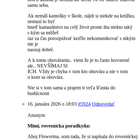
samu seba.
Ak nemáš kamošky v škole, nájdi si niekde na krúžku,
nemusí to byť
hneď kamarátstvo na celý život proste iba niekto taký
s kým sa môžeš
raz za čas porozprávať keďže nekomunikovať s nikým
nie je
naozaj dobré.
A k tomu ohováraniu.. viem že je to často hovorené
ale.. NEVŠÍMAJ SI
ICH. Vždy je chyba v tom kto ohovára a nie v tom
o kom sa ohovára.
Nie si v tom sama a prajem ti veľa šťastia do
budúcnosti
16. januára 2026 o 18:03
#5924
Odpovedať
Anonym
Mimi, rovesnícka poradkyňa:
Ahoj Flowerina, som rada, že si napísala do rovesníckej