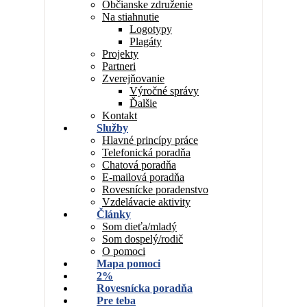
Občianske združenie
Na stiahnutie
Logotypy
Plagáty
Projekty
Partneri
Zverejňovanie
Výročné správy
Ďalšie
Kontakt
Služby
Hlavné princípy práce
Telefonická poradňa
Chatová poradňa
E-mailová poradňa
Rovesnícke poradenstvo
Vzdelávacie aktivity
Články
Som dieťa/mladý
Som dospelý/rodič
O pomoci
Mapa pomoci
2%
Rovesnícka poradňa
Pre teba