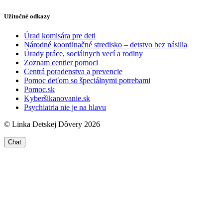
Užitočné odkazy
Úrad komisára pre deti
Národné koordinačné stredisko – detstvo bez násilia
Úrady práce, sociálnych vecí a rodiny
Zoznam centier pomoci
Centrá poradenstva a prevencie
Pomoc deťom so špeciálnymi potrebami
Pomoc.sk
Kyberšikanovanie.sk
Psychiatria nie je na hlavu
© Linka Detskej Dôvery 2026