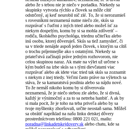
alebo že s tebou nie je niečo v poriadku. Niekedy sa
skupinky vytvoria rýchlo a človek sa môže cítiť
odstrčený, aj keď neurobil nič zlé. To, že si nerozumieš
s rovesníkmi neznamená nutne niečo zle, skús sa
rozprávať s ľuďmi z iných tried alebo možeš ísť za
niekym dospelým, komu by si sa mohla zdôveriť –
rodiča, školského psychológa, triednu učiteľku alebo
inú osobu, ktorej dôveruješ. Skús sa tiež zamyslieť, či
sa v triede nenájde aspoň jeden človek, s ktorým sa cítiš
o trochu príjemnejšie ako s ostatnými. Niekedy sa
priateľstvá začínajú práve jedným rozhovorom, nie
celou skupinou naraz. Ak mate na výlet už určene s
kým budeš na izbe skús sa s tými dievčatami viac
rozprávať alebo ak idete viac tried tak skús sa zoznamit
s niekym z inej triedy. Veľmi často práve na výletoch sa
stáva, že sa kamaratstvá posilnia alebo sa nájdu nové.
To že nemáš nikoho komu by si dôverovala
neznamená, že je niečo stebou zle alebo, že si divná,
každý je výnimočný a za to sa netreba hanbiť. A ak by
si mala pocit, že je toho na teba priveľa alebo by sa
tvoje myšlienky zhoršovali, určite neostaň sama. Môžeš
sa obrátiť napríklad na našu linku detskej dôvery
prostredníctvom telefónu: 0800 221 021, mailu:
poradna@linkadetskejdovery.sk
alebo chatu, kde sa