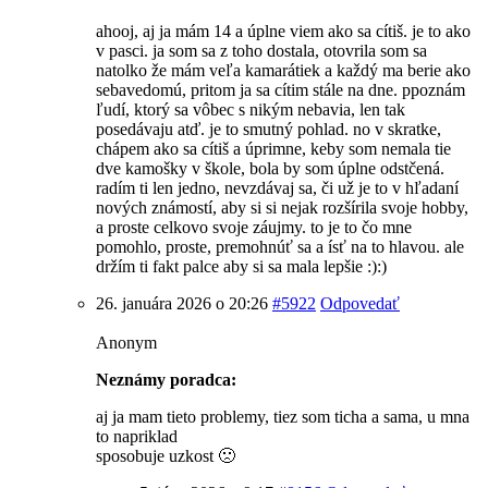
ahooj, aj ja mám 14 a úplne viem ako sa cítiš. je to ako
v pasci. ja som sa z toho dostala, otovrila som sa
natolko že mám veľa kamarátiek a každý ma berie ako
sebavedomú, pritom ja sa cítim stále na dne. ppoznám
ľudí, ktorý sa vôbec s nikým nebavia, len tak
posedávaju atď. je to smutný pohlad. no v skratke,
chápem ako sa cítiš a úprimne, keby som nemala tie
dve kamošky v škole, bola by som úplne odstčená.
radím ti len jedno, nevzdávaj sa, či už je to v hľadaní
nových známostí, aby si si nejak rozšírila svoje hobby,
a proste celkovo svoje záujmy. to je to čo mne
pomohlo, proste, premohnúť sa a ísť na to hlavou. ale
držím ti fakt palce aby si sa mala lepšie :):)
26. januára 2026 o 20:26
#5922
Odpovedať
Anonym
Neznámy poradca:
aj ja mam tieto problemy, tiez som ticha a sama, u mna
to napriklad
sposobuje uzkost 🙁