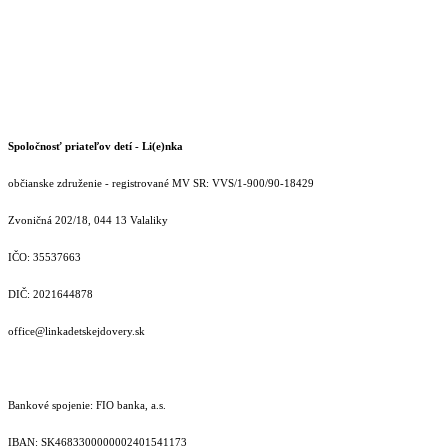
Spoločnosť priateľov detí - Li(e)nka
občianske združenie - registrované MV SR: VVS/1-900/90-18429
Zvoničná 202/18, 044 13 Valaliky
IČO: 35537663
DIČ: 2021644878
office@linkadetskejdovery.sk
Bankové spojenie: FIO banka, a.s.
IBAN: SK46833000000­02401541173