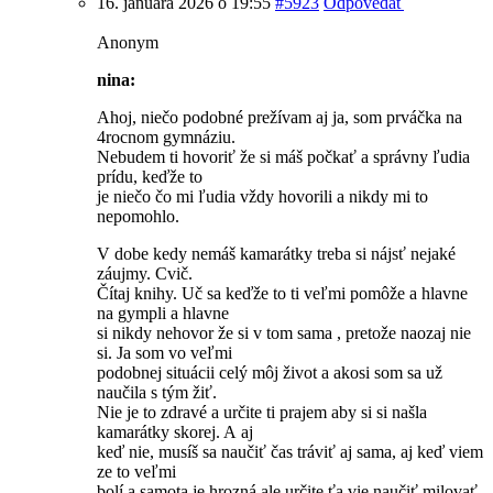
16. januára 2026 o 19:55
#5923
Odpovedať
Anonym
nina:
Ahoj, niečo podobné prežívam aj ja, som prváčka na
4rocnom gymnáziu.
Nebudem ti hovoriť že si máš počkať a správny ľudia
prídu, keďže to
je niečo čo mi ľudia vždy hovorili a nikdy mi to
nepomohlo.
V dobe kedy nemáš kamarátky treba si nájsť nejaké
záujmy. Cvič.
Čítaj knihy. Uč sa keďže to ti veľmi pomôže a hlavne
na gympli a hlavne
si nikdy nehovor že si v tom sama , pretože naozaj nie
si. Ja som vo veľmi
podobnej situácii celý môj život a akosi som sa už
naučila s tým žiť.
Nie je to zdravé a určite ti prajem aby si si našla
kamarátky skorej. A aj
keď nie, musíš sa naučiť čas tráviť aj sama, aj keď viem
ze to veľmi
bolí a samota je hrozná ale určite ťa vie naučiť milovať