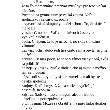
poradne. Rozumiem,
že to čo momentálne prežívaš musí byť pre teba veľmi
náročné.
Prechod na gymnázium je veľká zmena. Veľa
spolužiakov sa často už pozná
a vytvorili si už skupinky medzi sebou . To, že si tichá
nie je zlá
vlastnosť, no bohužiaľ v kolektívoch často viac
vyniknú hlučnejší
ľudia. Chápem, že to je náročné, no skús si možno
všimnúť kto je
tiež viac tichší alebo sedí tiež často sám a opýtaj sa či sa
môžeš
pridrať. Ak máš pocit, že sa to v rámci triedy nedá, skús
sa prihlásiť
na nejaký krúžok, buď v škole alebo aj mimo a možno
tam sa ti podarí
nájsť ľudí s ktorými by si si rozumela a mali by ste aj
nejaké spoločné
záujmy. Keď si myslíš, že ťa v triede vyčleňujú
naschvál, neboj sa
zájsť za školským psychológom alebo triednou
učiteľkou a porozprávať sa
o tom s nimi. Môžeš sa obrátiť aj na našu linku detskej
dôvery