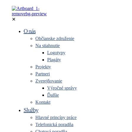
✕
O nás
Občianske združenie
Na stiahnutie
Logotypy
Plagáty
Projekty
Partneri
Zverejňovanie
Výročné správy
Ďalšie
Kontakt
Služby
Hlavné princípy práce
Telefonická poradňa
Chatová poradňa