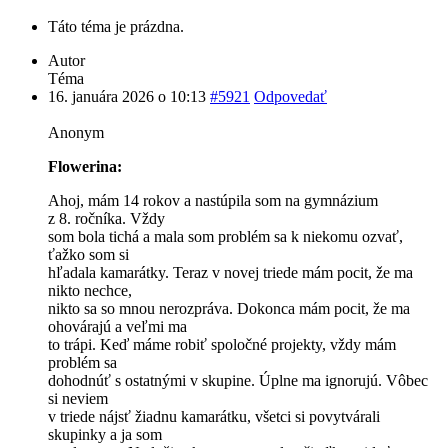
Táto téma je prázdna.
Autor
Téma
16. januára 2026 o 10:13
#5921
Odpovedať
Anonym
Flowerina:
Ahoj, mám 14 rokov a nastúpila som na gymnázium
z 8. ročníka. Vždy
som bola tichá a mala som problém sa k niekomu ozvať,
ťažko som si
hľadala kamarátky. Teraz v novej triede mám pocit, že ma
nikto nechce,
nikto sa so mnou nerozpráva. Dokonca mám pocit, že ma
ohovárajú a veľmi ma
to trápi. Keď máme robiť spoločné projekty, vždy mám
problém sa
dohodnúť s ostatnými v skupine. Úplne ma ignorujú. Vôbec
si neviem
v triede nájsť žiadnu kamarátku, všetci si povytvárali
skupinky a ja som