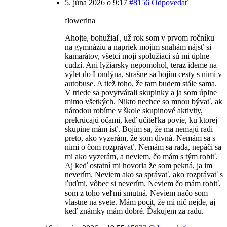
5. júna 2026 o 9:17
#8156
Odpovedať
flowerina
Ahojte, bohužiaľ, už rok som v prvom ročníku
na gymnáziu a napriek mojim snahám nájsť si
kamarátov, všetci moji spolužiaci sú mi úplne
cudzí. Ani lyžiarsky nepomohol, teraz ideme na
výlet do Londýna, strašne sa bojím cesty s nimi v
autobuse. A tiež toho, že tam budem stále sama.
V triede sa povytvárali skupinky a ja som úplne
mimo všetkých. Nikto nechce so mnou bývať, ak
národou robíme v škole skupinové aktivity,
prekrúcajú očami, keď učiteľka povie, ku ktorej
skupine mám ísť. Bojím sa, že ma nemajú radi
preto, ako vyzerám, že som divná. Nemám sa s
nimi o čom rozprávať. Nemám sa rada, nepáči sa
mi ako vyzerám, a neviem, čo mám s tým robiť.
Aj keď ostatní mi hovoria že som pekná, ja im
neverím. Neviem ako sa správať, ako rozprávať s
ľuďmi, vôbec si neverím. Neviem čo mám robiť,
som z toho veľmi smutná. Neviem načo som
vlastne na svete. Mám pocit, že mi nič nejde, aj
keď známky mám dobré. Ďakujem za radu.