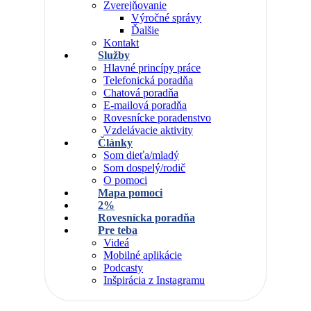
Zverejňovanie
Výročné správy
Ďalšie
Kontakt
Služby
Hlavné princípy práce
Telefonická poradňa
Chatová poradňa
E-mailová poradňa
Rovesnícke poradenstvo
Vzdelávacie aktivity
Články
Som dieťa/mladý
Som dospelý/rodič
O pomoci
Mapa pomoci
2%
Rovesnícka poradňa
Pre teba
Videá
Mobilné aplikácie
Podcasty
Inšpirácia z Instagramu