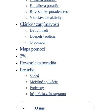
E-mailová poradňa
Rovesnícke poradenstvo
Vzdelávacie aktivity
Články / zaujímavosti
Deti / mladí
Dospelí / rodičia
O pomoci
Mapa pomoci
2%
Rovesnícka poradňa
Pre teba
Videá
Mobilné aplikácie
Podcasty
Inšpirácia z Instagramu
O nás