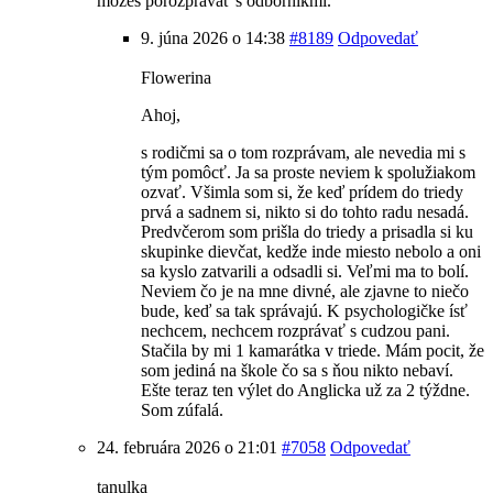
môžeš porozprávať s odborníkmi.
9. júna 2026 o 14:38
#8189
Odpovedať
Flowerina
Ahoj,
s rodičmi sa o tom rozprávam, ale nevedia mi s
tým pomôcť. Ja sa proste neviem k spolužiakom
ozvať. Všimla som si, že keď prídem do triedy
prvá a sadnem si, nikto si do tohto radu nesadá.
Predvčerom som prišla do triedy a prisadla si ku
skupinke dievčat, kedže inde miesto nebolo a oni
sa kyslo zatvarili a odsadli si. Veľmi ma to bolí.
Neviem čo je na mne divné, ale zjavne to niečo
bude, keď sa tak správajú. K psychologičke ísť
nechcem, nechcem rozprávať s cudzou pani.
Stačila by mi 1 kamarátka v triede. Mám pocit, že
som jediná na škole čo sa s ňou nikto nebaví.
Ešte teraz ten výlet do Anglicka už za 2 týždne.
Som zúfalá.
24. februára 2026 o 21:01
#7058
Odpovedať
tanulka