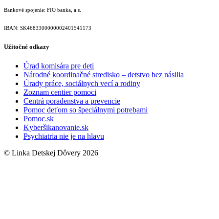
Bankové spojenie: FIO banka, a.s.
IBAN: SK46833000000­02401541173
Užitočné odkazy
Úrad komisára pre deti
Národné koordinačné stredisko – detstvo bez násilia
Úrady práce, sociálnych vecí a rodiny
Zoznam centier pomoci
Centrá poradenstva a prevencie
Pomoc deťom so špeciálnymi potrebami
Pomoc.sk
Kyberšikanovanie.sk
Psychiatria nie je na hlavu
© Linka Detskej Dôvery 2026