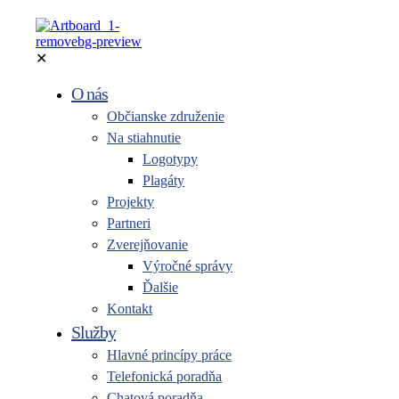
✕
O nás
Občianske združenie
Na stiahnutie
Logotypy
Plagáty
Projekty
Partneri
Zverejňovanie
Výročné správy
Ďalšie
Kontakt
Služby
Hlavné princípy práce
Telefonická poradňa
Chatová poradňa