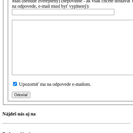
Mail (nebude zverejnený) (nepovinné - ak však chcete dostávať
na odpovede, e-mail musí byť vyplnený):
Upozorniť ma na odpovede e-mailom.
Odoslať
Nájdeš nás aj na