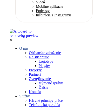
Videá
Mobilné aplikácie
Podcasty
Inšpirácia z Instagramu
✕
O nás
Občianske združenie
Na stiahnutie
Logotypy
Plagáty
Projekty
Partneri
Zverejňovanie
Výročné správy
Ďalšie
Kontakt
Služby
Hlavné princípy práce
Telefonická poradňa