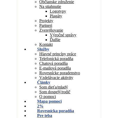
Občianske združenie
Na stiahnutie
Logotypy
Plagáty
Projekty
Partneri
Zverejňovanie
Výročné správy
Ďalšie
Kontakt
Služby
Hlavné princípy práce
Telefonická poradňa
Chatová poradňa
E-mailová poradňa
Rovesnícke poradenstvo
Vzdelávacie aktivity
Články
Som dieťa/mladý
Som dospelý/rodič
O pomoci
Mapa pomoci
2%
Rovesnícka poradňa
Pre teba