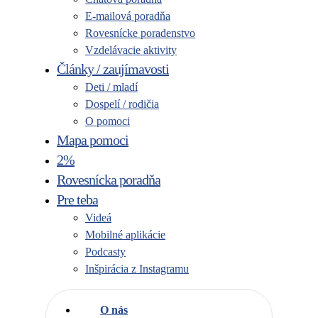
E-mailová poradňa
Rovesnícke poradenstvo
Vzdelávacie aktivity
Články / zaujímavosti
Deti / mladí
Dospelí / rodičia
O pomoci
Mapa pomoci
2%
Rovesnícka poradňa
Pre teba
Videá
Mobilné aplikácie
Podcasty
Inšpirácia z Instagramu
O nás