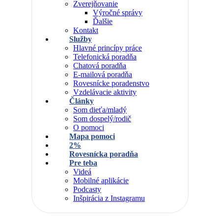
Zverejňovanie
Výročné správy
Ďalšie
Kontakt
Služby
Hlavné princípy práce
Telefonická poradňa
Chatová poradňa
E-mailová poradňa
Rovesnícke poradenstvo
Vzdelávacie aktivity
Články
Som dieťa/mladý
Som dospelý/rodič
O pomoci
Mapa pomoci
2%
Rovesnícka poradňa
Pre teba
Videá
Mobilné aplikácie
Podcasty
Inšpirácia z Instagramu