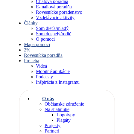
Chatová poradňa
E-mailová poradňa
Rovesnícke poradenstvo
Vzdelávacie aktivity
Články
Som dieťa/mladý
Som dospelý/rodič
O pomoci
Mapa pomoci
2%
Rovesnícka poradňa
Pre teba
Videá
Mobilné aplikácie
Podcasty
Inšpirácia z Instagramu
O nás
Občianske združenie
Na stiahnutie
Logotypy
Plagáty
Projekty
Partneri