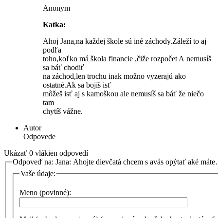
Anonym
Katka:
Ahoj Jana,na každej škole sú iné záchody.Záleží to aj
podľa
toho,koľko má škola financie ,čiže rozpočet A nemusíš
sa báť chodiť
na záchod,len trochu inak možno vyzerajú ako
ostatné.Ak sa bojíš isť
môžeš isť aj s kamoškou ale nemusíš sa báť že niečo
tam
chytíš vážne.
Autor
Odpovede
Ukázať 0 vlákien odpovedí
Odpoveď na: Jana: Ahojte dievčatá chcem s avás opýtať aké mát
Vaše údaje:
Meno (povinné):