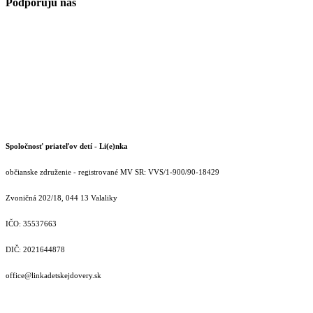
Podporujú nás
Spoločnosť priateľov detí - Li(e)nka
občianske združenie - registrované MV SR: VVS/1-900/90-18429
Zvoničná 202/18, 044 13 Valaliky
IČO: 35537663
DIČ: 2021644878
office@linkadetskejdovery.sk